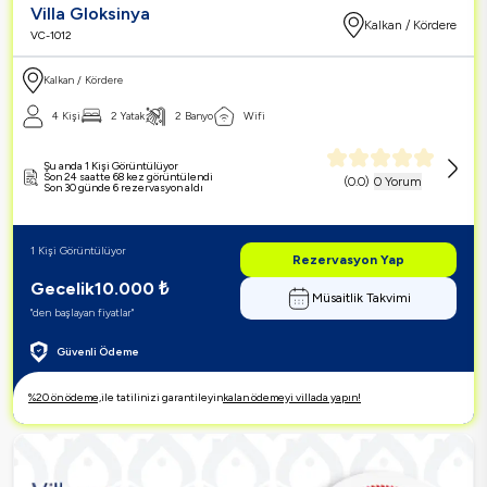
Villa Gloksinya
Kalkan / Kördere
VC-1012
Kalkan / Kördere
4 Kişi
2 Yatak
2 Banyo
Wifi
Şu anda 1 Kişi Görüntülüyor
Son 24 saatte 68 kez görüntülendi
(
0.0
)
0 Yorum
Son 30 günde 6 rezervasyon aldı
1 Kişi Görüntülüyor
Rezervasyon Yap
Gecelik
10.000
₺
Müsaitlik Takvimi
"den başlayan fiyatlar"
Güvenli Ödeme
%20 ön ödeme,
ile tatilinizi garantileyin
kalan ödemeyi villada yapın!