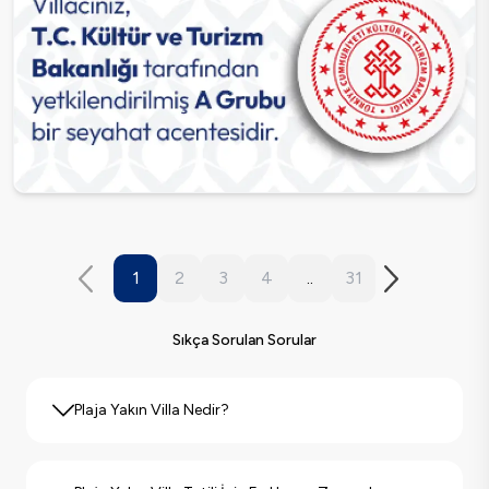
1
2
3
4
..
31
Sıkça Sorulan Sorular
Plaja Yakın Villa Nedir?
Plaja yakın villa
, genel olarak denize ya da sahile yakın