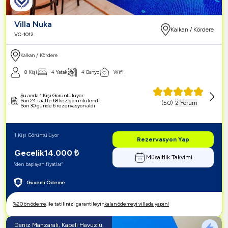
Villa Nuka
Kalkan / Kördere
VC-1012
Kalkan / Kördere
8 Kişi
4 Yatak
4 Banyo
Wifi
Şu anda 1 Kişi Görüntülüyor
Son 24 saatte 68 kez görüntülendi
(
5.0
)
2 Yorum
Son 30 günde 6 rezervasyon aldı
1 Kişi Görüntülüyor
Rezervasyon Yap
Gecelik
14.000
₺
Müsaitlik Takvimi
"den başlayan fiyatlar"
Güvenli Ödeme
%20 ön ödeme,
ile tatilinizi garantileyin
kalan ödemeyi villada yapın!
Deniz Manzaralı, Kapalı Havuzlu,