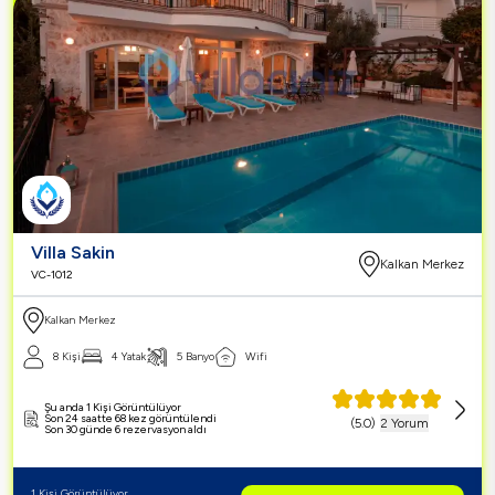
Villa Sakin
Kalkan Merkez
VC-1012
Kalkan Merkez
8 Kişi
4 Yatak
5 Banyo
Wifi
Şu anda 1 Kişi Görüntülüyor
Son 24 saatte 68 kez görüntülendi
(
5.0
)
2 Yorum
Son 30 günde 6 rezervasyon aldı
1 Kişi Görüntülüyor