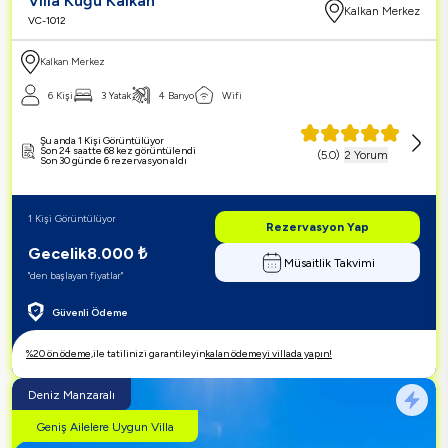
Villa Kuğu Kalkan
Kalkan Merkez
VC-1012
Kalkan Merkez
6 Kişi
3 Yatak
4 Banyo
Wifi
Şu anda 1 Kişi Görüntülüyor
Son 24 saatte 68 kez görüntülendi
(
5.0
)
2 Yorum
Son 30 günde 6 rezervasyon aldı
1 Kişi Görüntülüyor
Rezervasyon Yap
Gecelik
8.000
₺
Müsaitlik Takvimi
"den başlayan fiyatlar"
Güvenli Ödeme
%20 ön ödeme,
ile tatilinizi garantileyin
kalan ödemeyi villada yapın!
Deniz Manzaralı
Geniş Ailelere Uygun Villa