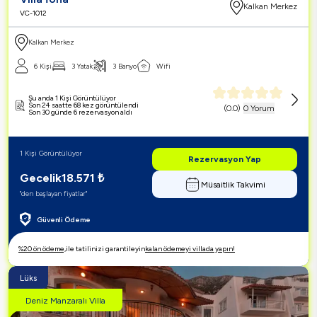
Kalkan Merkez
VC-1012
Kalkan Merkez
6 Kişi
3 Yatak
3 Banyo
Wifi
Şu anda 1 Kişi Görüntülüyor
Son 24 saatte 68 kez görüntülendi
(
0.0
)
0 Yorum
Son 30 günde 6 rezervasyon aldı
1 Kişi Görüntülüyor
Rezervasyon Yap
Gecelik
18.571
₺
Müsaitlik Takvimi
"den başlayan fiyatlar"
Güvenli Ödeme
%20 ön ödeme,
ile tatilinizi garantileyin
kalan ödemeyi villada yapın!
Lüks
Deniz Manzaralı Villa