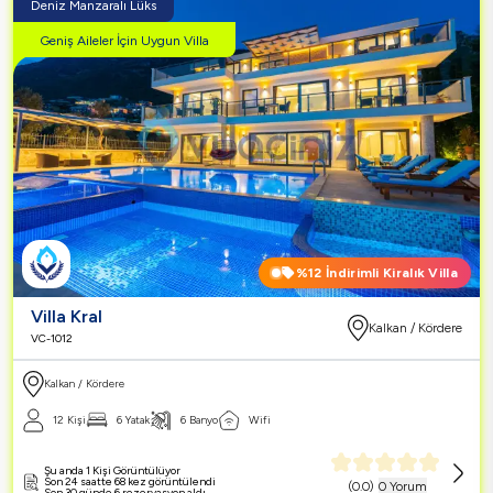
Deniz Manzaralı Lüks
Geniş Aileler İçin Uygun Villa
%12
İndirimli Kiralık Villa
Villa Kral
Kalkan / Kördere
VC-1012
Kalkan / Kördere
12 Kişi
6 Yatak
6 Banyo
Wifi
Şu anda 1 Kişi Görüntülüyor
Son 24 saatte 68 kez görüntülendi
(
0.0
)
0 Yorum
Son 30 günde 6 rezervasyon aldı