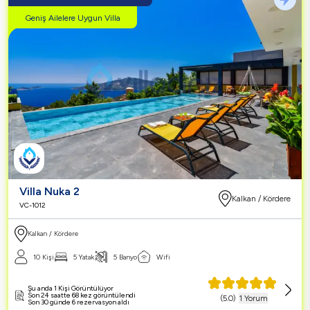
Geniş Ailelere Uygun Villa
Villa Nuka 2
Kalkan / Kördere
VC-1012
Kalkan / Kördere
10 Kişi
5 Yatak
5 Banyo
Wifi
Şu anda 1 Kişi Görüntülüyor
Son 24 saatte 68 kez görüntülendi
(
5.0
)
1 Yorum
Son 30 günde 6 rezervasyon aldı