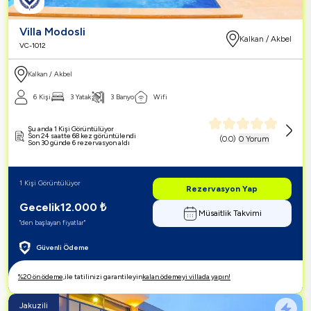
Villa Modosli
Kalkan / Akbel
VC-1012
Kalkan / Akbel
6 Kişi
3 Yatak
3 Banyo
Wifi
Şu anda 1 Kişi Görüntülüyor
Son 24 saatte 68 kez görüntülendi
(
0.0
)
0 Yorum
Son 30 günde 6 rezervasyon aldı
1 Kişi Görüntülüyor
Rezervasyon Yap
Gecelik
12.000
₺
Müsaitlik Takvimi
"den başlayan fiyatlar"
Güvenli Ödeme
%20 ön ödeme,
ile tatilinizi garantileyin
kalan ödemeyi villada yapın!
Jakuzili