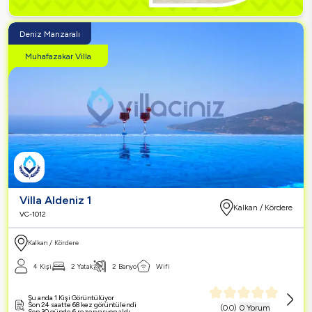
Deniz Manzaralı
Muhafazakar Villa
Villa Aldeniz 1
Kalkan / Kördere
VC-1012
Kalkan / Kördere
4 Kişi
2 Yatak
2 Banyo
Wifi
Şu anda 1 Kişi Görüntülüyor
Son 24 saatte 68 kez görüntülendi
(
0.0
)
0 Yorum
Son 30 günde 6 rezervasyon aldı