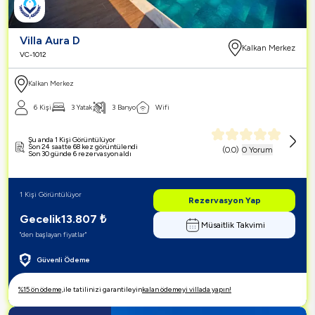
Villa Aura D
Kalkan Merkez
VC-1012
Kalkan Merkez
6 Kişi
3 Yatak
3 Banyo
Wifi
Şu anda 1 Kişi Görüntülüyor
Son 24 saatte 68 kez görüntülendi
(
0.0
)
0 Yorum
Son 30 günde 6 rezervasyon aldı
1 Kişi Görüntülüyor
Rezervasyon Yap
Gecelik
13.807
₺
Müsaitlik Takvimi
"den başlayan fiyatlar"
Güvenli Ödeme
%15 ön ödeme,
ile tatilinizi garantileyin
kalan ödemeyi villada yapın!