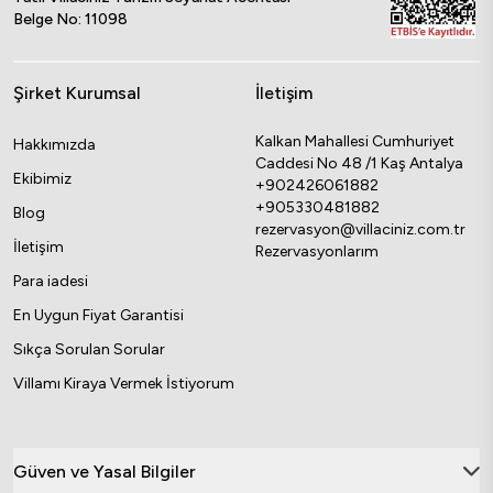
Belge No: 11098
sunduğu TÜRSAB onaylı güvenilir hizmeti
sayesinde beklentilerinize hitap eden
alternatifi kolayca bulabilirsiniz.
Şirket Kurumsal
İletişim
Sevdiklerinizle birlikte
tatilinizi planlamaya
Kalkan Mahallesi Cumhuriyet
Hakkımızda
deniz manzaralı villa
başlamadan önce
seçeneklerini
Caddesi No 48 /1 Kaş Antalya
Ekibimiz
inceleyebilirsiniz.
+902426061882
+905330481882
Blog
Plaja Yakın Villalar Hangi
rezervasyon@villaciniz.com.tr
İletişim
Rezervasyonlarım
Özelliklere Sahiptir?
Para iadesi
Denize yakın villalar hem fiziksel hem de
En Uygun Fiyat Garantisi
fonksiyonel özellikleriyle ön plana çıkan
Sıkça Sorulan Sorular
konaklama seçenekleri arasında yer alır. Bu
Villamı Kiraya Vermek İstiyorum
villalarda konakladığınızda kendinizi bir otel
odasında değil tam anlamıyla size ait yaşam
alanında hissedebilirsiniz. Geniş ve ferah iç
Güven ve Yasal Bilgiler
mekanlar konaklama deneyimini iyileştirir.