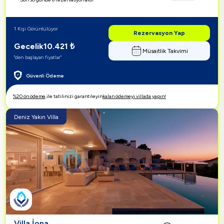
1 Kişi Görüntülüyor
Rezervasyon Yap
Gecelik
10.421
₺
Müsaitlik Takvimi
"den başlayan fiyatlar"
Güvenli Ödeme
%20 ön ödeme,
ile tatilinizi garantileyin
kalan ödemeyi villada yapın!
Deniz Yakın Villa
Villa İona