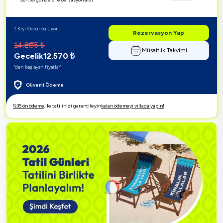
1 Kişi Görüntülüyor
Rezervasyon Yap
14.285
₺
Müsaitlik Takvimi
Gecelik
12.570
₺
"den başlayan fiyatlar"
Güvenli Ödeme
%35 ön ödeme,
ile tatilinizi garantileyin
kalan ödemeyi villada yapın!