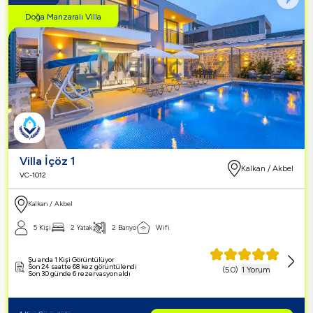
Doğa Manzaralı Villa
Villa İçöz 1
Kalkan / Akbel
VC-1012
Kalkan / Akbel
5 Kişi
2 Yatak
2 Banyo
Wifi
Şu anda 1 Kişi Görüntülüyor
Son 24 saatte 68 kez görüntülendi
(
5.0
)
1 Yorum
Son 30 günde 6 rezervasyon aldı