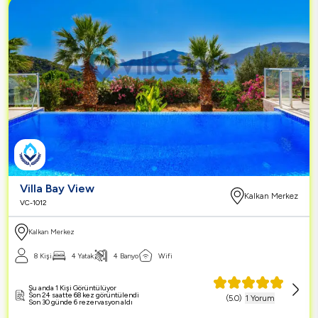
Villa Bay View
Kalkan Merkez
VC-1012
Kalkan Merkez
8 Kişi
4 Yatak
4 Banyo
Wifi
Şu anda 1 Kişi Görüntülüyor
Son 24 saatte 68 kez görüntülendi
(
5.0
)
1 Yorum
Son 30 günde 6 rezervasyon aldı