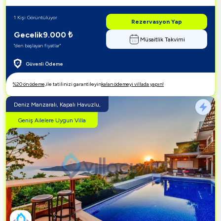
1 Kişi Görüntülüyor
Rezervasyon Yap
Gecelik
9.000
₺
Müsaitlik Takvimi
"den başlayan fiyatlar"
Güvenli Ödeme
%20 ön ödeme,
ile tatilinizi garantileyin
kalan ödemeyi villada yapın!
Deniz Manzaralı, Kapalı Havuzlu,
Geniş Ailelere Uygun Villa