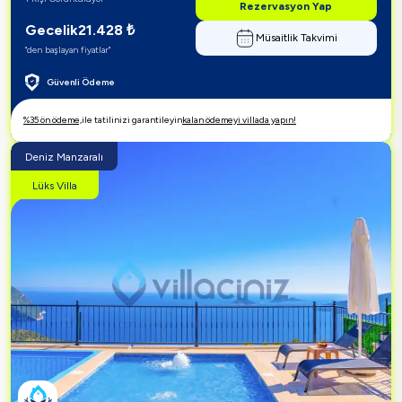
Rezervasyon Yap
Gecelik
21.428
₺
Müsaitlik Takvimi
"den başlayan fiyatlar"
Güvenli Ödeme
%35 ön ödeme,
ile tatilinizi garantileyin
kalan ödemeyi villada yapın!
Deniz Manzaralı
Lüks Villa