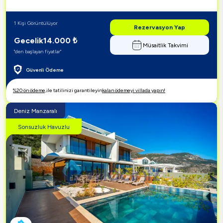
1 Kişi Görüntülüyor
Rezervasyon Yap
Gecelik
14.000
₺
Müsaitlik Takvimi
"den başlayan fiyatlar"
Güvenli Ödeme
%20 ön ödeme,
ile tatilinizi garantileyin
kalan ödemeyi villada yapın!
Deniz Manzaralı
Sonsuzluk Havuzlu