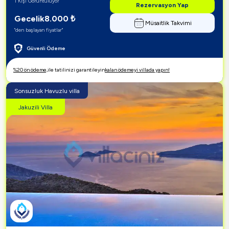
1 Kişi Görüntülüyor
Rezervasyon Yap
Gecelik
8.000
₺
Müsaitlik Takvimi
"den başlayan fiyatlar"
Güvenli Ödeme
%20 ön ödeme,
ile tatilinizi garantileyin
kalan ödemeyi villada yapın!
Sonsuzluk Havuzlu villa
Jakuzili Villa