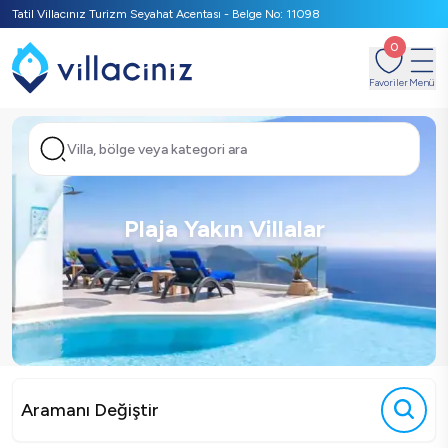
Tatil Villacınız Turizm Seyahat Acentası - Belge No: 11098
0
Favoriler
Menü
Villa, bölge veya kategori ara
Plaja Yakın Villalar
Aramanı Değiştir