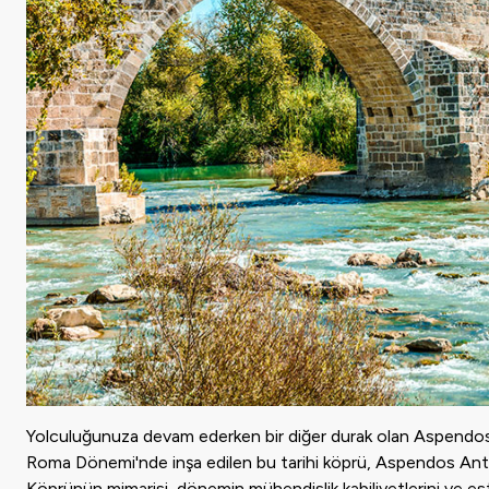
Yolculuğunuza devam ederken bir diğer durak olan Aspendos Kö
Roma Dönemi'nde inşa edilen bu tarihi köprü, Aspendos Antik
Köprünün mimarisi, dönemin mühendislik kabiliyetlerini ve est