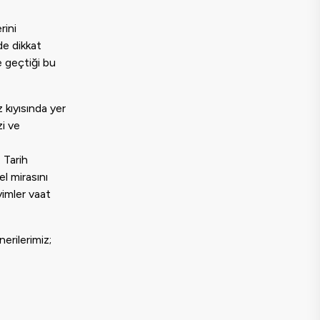
rini
de dikkat
e geçtiği bu
 kıyısında yer
zi ve
. Tarih
el mirasını
yimler vaat
erilerimiz;