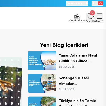
Para Birimi:
₺
Dil:
0
Kiralık Villalar
Favoriler
Menü
Yeni Blog İçerikleri
Yunan Adalarına Nasıl
Gidilir En Güncel
Feribot Seferleri
Eki 30 2025
Schengen Vizesi
Almadan
Gidebileceğiniz 10
Eki 29 2025
Ülke
Türkiye’nin En Temiz