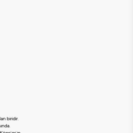
 biridir.
ında.
r. Köprünün