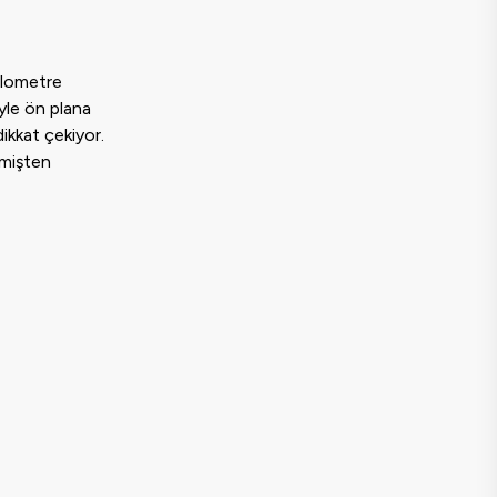
kilometre
yle ön plana
ikkat çekiyor.
eçmişten