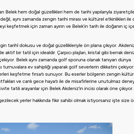
n Belek hem doğal güzellikleri hem de tarihi yapılarıyla ziyaretçile
il, aynı zamanda zengin tarihi mirası ve kültürel etkinlikleri ile 
eyi keşfetmek için zaman ayırın ve Belek’in tarih ile doğanın iç iç
gin tarihî dokusu ve doğal güzellikleriyle ön plana çıkıyor. Akdeniz
if bir tatil için idealdir. Çarpıcı plajları, kristal gibi berrak deni
e çekiyor. Belek aynı zamanda golf sporuna olanak tanıyan dünya
sı turnuvalara ev sahipliği yaparak golf severlerin dikkatini çekiyor
eserleri keşfetme fırsatı sunuyor. Bu eserler bölgenin zengin kültür
mutfakları ve canlı gece hayatı ile de misafirlerine unutulmaz dene
vite tatili arayanlar için Belek Akdeniz'in incisi olarak öne çıkıyor.
ezilecek yerler hakkında fikir sahibi olmak istiyorsanız işte size ön