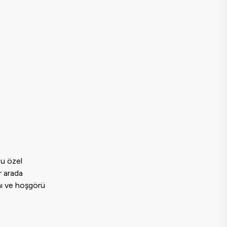
bu özel
r arada
ını ve hoşgörü