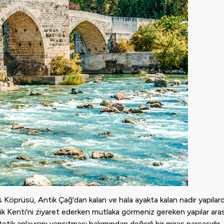
prüsü, Antik Çağ'dan kalan ve hala ayakta kalan nadir yapılardan
 Kenti'ni ziyaret ederken mutlaka görmeniz gereken yapılar aras
etik anlayışını yansıtması bakımından değerli bir miras parçasıdı