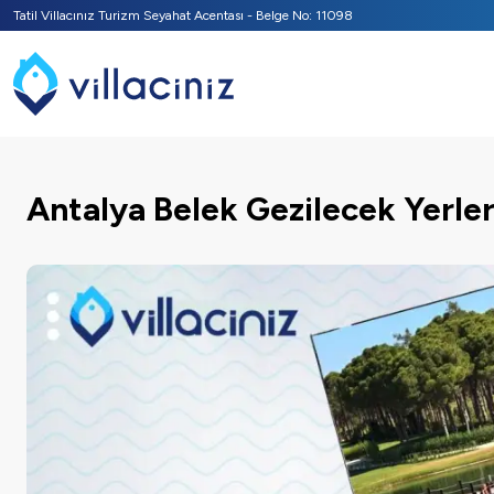
Tatil Villacınız Turizm Seyahat Acentası - Belge No: 11098
Antalya Belek Gezilecek Yerle