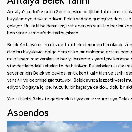
Antalya Belek Tarihi
Antalya'nın doğusunda Serik ilçesine bağlı bir tatil cenneti ola
büyülemeye devam ediyor. Belek sadece güneşi ve denizi ile değ
çekiyor. Bu tatil beldesini ziyaret ederken sunulan her bir köş
benzersiz atmosferin tadını çıkarın.
Belek Antalya'nın en gözde tatil beldelerinden biri olarak, zen
alan bu büyüleyici bölge hem sakin bir dinlenme ortamı hem de akt
muhteşem manzaraları ile her yıl binlerce ziyaretçiyi kendin
standartlarındaki sahaları ile de biliniyor. Bu sahalar uluslarara
severler için Belek ve çevresi antik kent kalıntıları ve tarihi 
yansıtır ve geçmişe ışık tutuyor. Belek ayrıca lezzetli yerel 
ediyor. Doğayla iç içe, huzurlu bir kaçış ya da dolu dolu bir akti
Yaz tatilinizi Belek’te geçirmek istiyorsanız ve Antalya Belek g
Aspendos