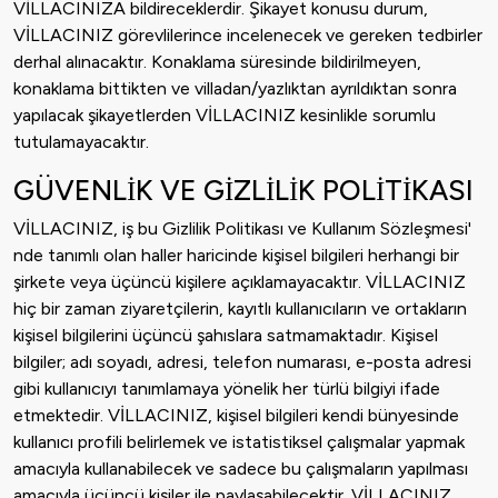
VİLLACINIZA bildireceklerdir. Şikayet konusu durum,
VİLLACINIZ görevlilerince incelenecek ve gereken tedbirler
derhal alınacaktır. Konaklama süresinde bildirilmeyen,
konaklama bittikten ve villadan/yazlıktan ayrıldıktan sonra
yapılacak şikayetlerden VİLLACINIZ kesinlikle sorumlu
tutulamayacaktır.
GÜVENLİK VE GİZLİLİK POLİTİKASI
VİLLACINIZ, iş bu Gizlilik Politikası ve Kullanım Sözleşmesi'
nde tanımlı olan haller haricinde kişisel bilgileri herhangi bir
şirkete veya üçüncü kişilere açıklamayacaktır. VİLLACINIZ
hiç bir zaman ziyaretçilerin, kayıtlı kullanıcıların ve ortakların
kişisel bilgilerini üçüncü şahıslara satmamaktadır. Kişisel
bilgiler; adı soyadı, adresi, telefon numarası, e-posta adresi
gibi kullanıcıyı tanımlamaya yönelik her türlü bilgiyi ifade
etmektedir. VİLLACINIZ, kişisel bilgileri kendi bünyesinde
kullanıcı profili belirlemek ve istatistiksel çalışmalar yapmak
amacıyla kullanabilecek ve sadece bu çalışmaların yapılması
amacıyla üçüncü kişiler ile paylaşabilecektir. VİLLACINIZ,