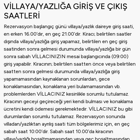
VİLLAYA/YAZLIĞA GİRİŞ VE ÇIKIŞ
SAATLERİ
Rezervasyon başlangıç günü villaya/yazlık daireye giriş saati,
en erken 16.00’dır, en geç 21.00’dir. Kiracı; belirtilen saatler
dışında villaya/yazlığa giriş yapamaz, belirtilen en geç giriş
saatinden sonra gelmesi durumunda villaya/yazlığa bir gün
sonra sabah VİLLACINIZIN mesai başlangıcında (09:00)
giriş yapabilir. Kiracının; belirtilen saatten önce veya belirtilen
saatten sonra gelmesi durumunda villaya/yazlığa giriş
yapamamasından kaynaklanan sorunlardan, gece
konaklamasından, konaklama yeri bulamamasından vb.
problemlerden VİLLACINIZ kesinlikle sorumlu tutulamaz.
Kiracının geceyi geçireceği yeri kendi bulması ve konaklama
ücretini kendi ödemesi gerekmektedir. VİLLACINIZ bu gibi
durumlardan sorumlu tutulamaz. Rezervasyon sonunda
villadan/yazlıktan ayrılış saati tüm bölgelerimiz için, en geç
sabah saat 10:00’dir. Sabah saat 10.00’da kiracının
villayı/yazlığı boşaltmamasından veya geç boşaltmasından