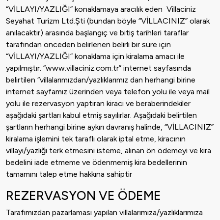
“VİLLAYI/YAZLIĞI” konaklamaya aracılık eden Villaciniz
Seyahat Turizm Ltd.Şti (bundan böyle “VİLLACINIZ” olarak
anılacaktır) arasında başlangıç ve bitiş tarihleri taraflar
tarafından önceden belirlenen belirli bir süre için
“VİLLAYI/YAZLIĞI” konaklama için kiralama amacı ile
yapılmıştır. “www.villaciniz.com.tr” internet sayfasında
belirtilen “villalarımızdan/yazlıklarımız dan herhangi birine
internet sayfamız üzerinden veya telefon yolu ile veya mail
yolu ile rezervasyon yaptıran kiracı ve beraberindekiler
aşağıdaki şartları kabul etmiş sayılırlar. Aşağıdaki belirtilen
şartların herhangi birine aykırı davranış halinde, “VİLLACINIZ”
kiralama işlemini tek taraflı olarak iptal etme, kiracının
villayı/yazlığı terk etmesini isteme, alınan ön ödemeyi ve kira
bedelini iade etmeme ve ödenmemiş kira bedellerinin
tamamını talep etme hakkına sahiptir
REZERVASYON VE ÖDEME
Tarafımızdan pazarlaması yapılan villalarımıza/yazlıklarımıza