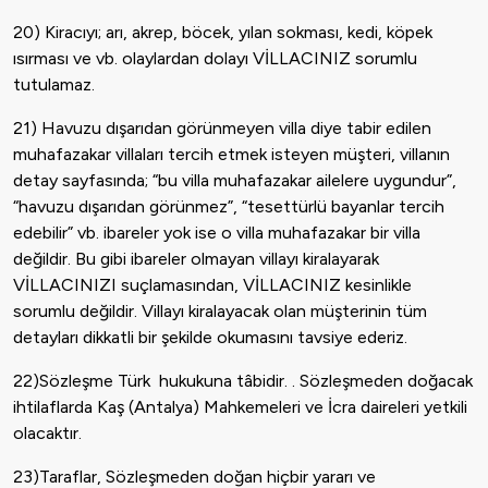
20) Kiracıyı; arı, akrep, böcek, yılan sokması, kedi, köpek
ısırması ve vb. olaylardan dolayı VİLLACINIZ sorumlu
tutulamaz.
21) Havuzu dışarıdan görünmeyen villa diye tabir edilen
muhafazakar villaları tercih etmek isteyen müşteri, villanın
detay sayfasında; “bu villa muhafazakar ailelere uygundur”,
“havuzu dışarıdan görünmez”, “tesettürlü bayanlar tercih
edebilir” vb. ibareler yok ise o villa muhafazakar bir villa
değildir. Bu gibi ibareler olmayan villayı kiralayarak
VİLLACINIZI suçlamasından, VİLLACINIZ kesinlikle
sorumlu değildir. Villayı kiralayacak olan müşterinin tüm
detayları dikkatli bir şekilde okumasını tavsiye ederiz.
22)Sözleşme Türk hukukuna tâbidir. . Sözleşmeden doğacak
ihtilaflarda Kaş (Antalya) Mahkemeleri ve İcra daireleri yetkili
olacaktır.
23)Taraflar, Sözleşmeden doğan hiçbir yararı ve