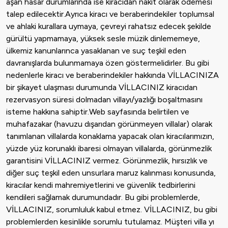
aşan hasar durumlarında ise kiracıdan nakit olarak ödemesi
talep edilecektir.Ayrıca kiracı ve beraberindekiler toplumsal
ve ahlaki kurallara uymaya, çevreyi rahatsız edecek şekilde
gürültü yapmamaya, yüksek sesle müzik dinlememeye,
ülkemiz kanunlarınca yasaklanan ve suç teşkil eden
davranışlarda bulunmamaya özen göstermelidirler. Bu gibi
nedenlerle kiracı ve beraberindekiler hakkında VİLLACINIZA
bir şikayet ulaşması durumunda VİLLACINIZ kiracıdan
rezervasyon süresi dolmadan villayı/yazlığı boşaltmasını
isteme hakkına sahiptir.Web sayfasında belirtilen ve
muhafazakar (havuzu dışarıdan görünmeyen villalar) olarak
tanımlanan villalarda konaklama yapacak olan kiracılarımızın,
yüzde yüz korunaklı ibaresi olmayan villalarda, görünmezlik
garantisini VİLLACINIZ vermez. Görünmezlik, hırsızlık ve
diğer suç teşkil eden unsurlara maruz kalınması konusunda,
kiracılar kendi mahremiyetlerini ve güvenlik tedbirlerini
kendileri sağlamak durumundadır. Bu gibi problemlerde,
VİLLACINIZ, sorumluluk kabul etmez. VİLLACINIZ, bu gibi
problemlerden kesinlikle sorumlu tutulamaz. Müşteri villa yı