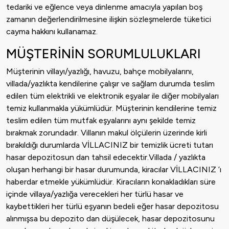
tedariki ve eğlence veya dinlenme amacıyla yapılan boş
zamanın değerlendirilmesine ilişkin sözleşmelerde tüketici
cayma hakkını kullanamaz.
MÜŞTERİNİN SORUMLULUKLARI
Müşterinin villayı/yazlığı, havuzu, bahçe mobilyalarını,
villada/yazlıkta kendilerine çalışır ve sağlam durumda teslim
edilen tüm elektrikli ve elektronik eşyalar ile diğer mobilyaları
temiz kullanmakla yükümlüdür. Müşterinin kendilerine temiz
teslim edilen tüm mutfak eşyalarını aynı şekilde temiz
bırakmak zorundadır. Villanın makul ölçülerin üzerinde kirli
bırakıldığı durumlarda VİLLACINIZ bir temizlik ücreti tutarı
hasar depozitosun dan tahsil edecektir.Villada / yazlıkta
oluşan herhangi bir hasar durumunda, kiracılar VİLLACINIZ ’ı
haberdar etmekle yükümlüdür. Kiracıların konakladıkları süre
içinde villaya/yazlığa verecekleri her türlü hasar ve
kaybettikleri her türlü eşyanın bedeli eğer hasar depozitosu
alınmışsa bu depozito dan düşülecek, hasar depozitosunu