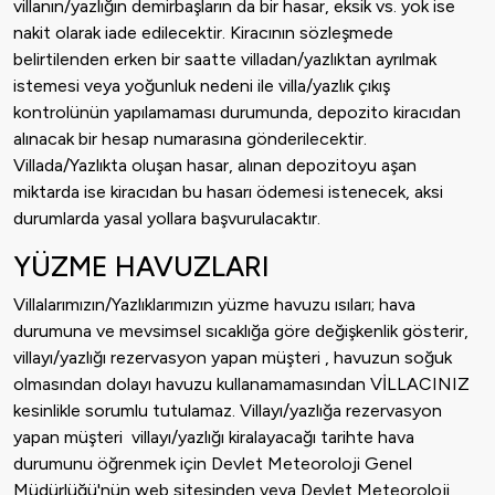
villanın/yazlığın demirbaşların da bir hasar, eksik vs. yok ise
nakit olarak iade edilecektir. Kiracının sözleşmede
belirtilenden erken bir saatte villadan/yazlıktan ayrılmak
istemesi veya yoğunluk nedeni ile villa/yazlık çıkış
kontrolünün yapılamaması durumunda, depozito kiracıdan
alınacak bir hesap numarasına gönderilecektir.
Villada/Yazlıkta oluşan hasar, alınan depozitoyu aşan
miktarda ise kiracıdan bu hasarı ödemesi istenecek, aksi
durumlarda yasal yollara başvurulacaktır.
YÜZME HAVUZLARI
Villalarımızın/Yazlıklarımızın yüzme havuzu ısıları; hava
durumuna ve mevsimsel sıcaklığa göre değişkenlik gösterir,
villayı/yazlığı rezervasyon yapan müşteri , havuzun soğuk
olmasından dolayı havuzu kullanamamasından VİLLACINIZ
kesinlikle sorumlu tutulamaz. Villayı/yazlığa rezervasyon
yapan müşteri villayı/yazlığı kiralayacağı tarihte hava
durumunu öğrenmek için Devlet Meteoroloji Genel
Müdürlüğü'nün web sitesinden veya Devlet Meteoroloji