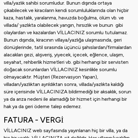
villa/yazlık sahibi sorumludur. Bunun dışında ortaya
çıkabilecek ve kiracıların kendi sorumluluklarında olan hiçbir
kaza, hastalık, yaralanma, havuzda boğulma, ölüm vb. ve
villada/ yazlıkta olabilecek yangın, hırsızlık ve bunun gibi
olaylardan ve kazalardan VİLLACINIZ sorumlu tutulamaz.
Bunun dışında, kiracının villaya/yazlığa ulaşmasında, geri
dönüşlerinde, tatil sırasında üçüncü şahıslardan/firmalardan
alacakları gezi, alışveriş, yiyecek, içecek, eğlence, ulaşım,
seyahat, rehberlik hizmetleri vb. gibi herhangi bir servisten
doğacak sorunlardan VİLLACINIZ kesinlikle sorumlu
olmayacaktır. Müşteri (Rezervasyon Yapan),
villadan/yazlıktan ayrıldıktan sonra, villada/yazlıkta kaldığı
süre içerisinde VİLLACINIZA bildirmediği bir aksaklık, sorun
ya da arıza nedeni ile alamadığı bir hizmet için herhangi bir
hak ya da geri ödeme talep edemez.
FATURA - VERGİ
VİLLACINIZ web sayfasında yayınlanan hiç bir villa, ya da
hiç bir yazlık, VİLLACINIZA ait değildir. Her villanın/yazlığın