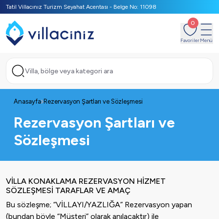
Tatil Villacınız Turizm Seyahat Acentası - Belge No: 11098
0
Favoriler
Menü
Villa, bölge veya kategori ara
Anasayfa
Rezervasyon Şartları ve Sözleşmesi
Rezervasyon Şartları ve
Sözleşmesi
VİLLA KONAKLAMA REZERVASYON HİZMET
SÖZLEŞMESİ TARAFLAR VE AMAÇ
Bu sözleşme; “VİLLAYI/YAZLIĞA” Rezervasyon yapan
(bundan böyle “Müşteri” olarak anılacaktır) ile