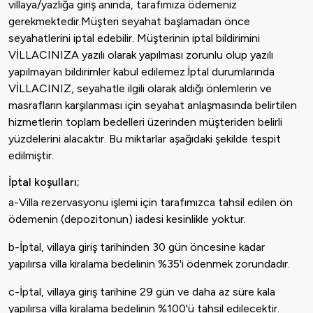
villaya/yazlığa giriş anında, tarafımıza ödemeniz
gerekmektedir.Müşteri seyahat başlamadan önce
seyahatlerini iptal edebilir. Müşterinin iptal bildirimini
VİLLACINIZA yazılı olarak yapılması zorunlu olup yazılı
yapılmayan bildirimler kabul edilemez.İptal durumlarında
VİLLACINIZ, seyahatle ilgili olarak aldığı önlemlerin ve
masrafların karşılanması için seyahat anlaşmasında belirtilen
hizmetlerin toplam bedelleri üzerinden müşteriden belirli
yüzdelerini alacaktır. Bu miktarlar aşağıdaki şekilde tespit
edilmiştir.
İptal koşulları;
a-Villa rezervasyonu işlemi için tarafımızca tahsil edilen ön
ödemenin (depozitonun) iadesi kesinlikle yoktur.
b-İptal, villaya giriş tarihinden 30 gün öncesine kadar
yapılırsa villa kiralama bedelinin %35'i ödenmek zorundadır.
c-İptal, villaya giriş tarihine 29 gün ve daha az süre kala
yapılırsa villa kiralama bedelinin %100'ü tahsil edilecektir.