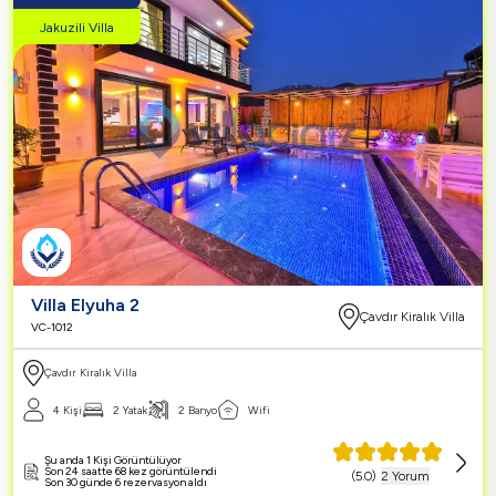
Jakuzili Villa
Villa Elyuha 2
Çavdır Kiralık Villa
VC-1012
Çavdır Kiralık Villa
4 Kişi
2 Yatak
2 Banyo
Wifi
Şu anda 1 Kişi Görüntülüyor
Son 24 saatte 68 kez görüntülendi
(
5.0
)
2 Yorum
Son 30 günde 6 rezervasyon aldı