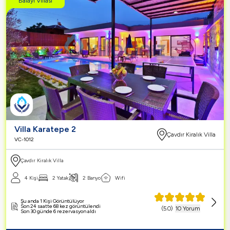
Balayı Villası
Villa Karatepe 2
Çavdır Kiralık Villa
VC-1012
Çavdır Kiralık Villa
4 Kişi
2 Yatak
2 Banyo
Wifi
Şu anda 1 Kişi Görüntülüyor
Son 24 saatte 68 kez görüntülendi
(
5.0
)
10 Yorum
Son 30 günde 6 rezervasyon aldı