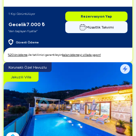
1 Kişi Görüntülüyor
Rezervasyon Yap
Gecelik
7.000
₺
Müsaitlik Takvimi
"den başlayan fiyatlar"
Güvenli Ödeme
%20 ön ödeme,
ile tatilinizi garantileyin
kalan ödemeyi villada yapın!
Korunaklı Özel Havuzlu
Jakuzili Villa