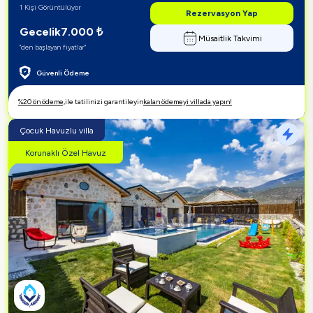
1 Kişi Görüntülüyor
Rezervasyon Yap
Gecelik
7.000
₺
Müsaitlik Takvimi
"den başlayan fiyatlar"
Güvenli Ödeme
%20 ön ödeme,
ile tatilinizi garantileyin
kalan ödemeyi villada yapın!
Çocuk Havuzlu villa
Korunaklı Özel Havuz