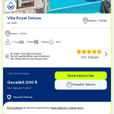
Villa Royal Deluxe
Kalkan / Akbel
VC-1012
Kalkan / Akbel
2 Kişi
1 Yatak
1 Banyo
Wifi
Şu anda 1 Kişi Görüntülüyor
Son 24 saatte 68 kez görüntülendi
(
5.0
)
3 Yorum
Son 30 günde 6 rezervasyon aldı
1 Kişi Görüntülüyor
Rezervasyon Yap
Gecelik
5.000
₺
Müsaitlik Takvimi
"den başlayan fiyatlar"
Güvenli Ödeme
%15 ön ödeme,
ile tatilinizi garantileyin
kalan ödemeyi villada yapın!