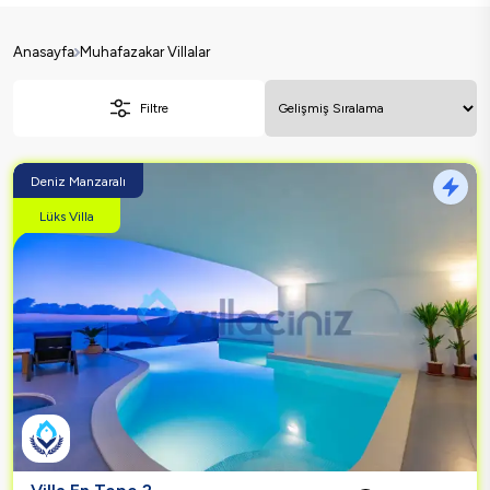
Anasayfa
Muhafazakar Villalar
Filtre
Deniz Manzaralı
Lüks Villa