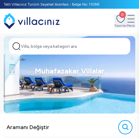
Tatil Villacınız Turizm Seyahat Acentası - Belge No: 11098
0
Favoriler
Menü
Villa, bölge veya kategori ara
Muhafazakar Villalar
Aramanı Değiştir