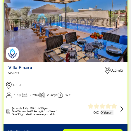
Villa Pınara
Üzümlü
VC-1012
Üzümlü
4 Kişi
2 Yatak
2 Banyo
Wifi
Şu anda 1 Kişi Görüntülüyor
Son 24 saatte 68 kez görüntülendi
(
0.0
)
0 Yorum
Son 30 günde 6 rezervasyon aldı