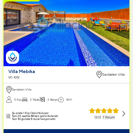
Villa Mebika
Sarıbelen Villa
VC-1012
Sarıbelen Villa
5 Kişi
2 Yatak
2 Banyo
Wifi
Şu anda 1 Kişi Görüntülüyor
Son 24 saatte 68 kez görüntülendi
(
5.0
)
1 Yorum
Son 30 günde 6 rezervasyon aldı