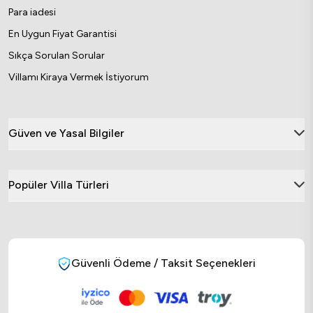
Dikkat Çeken Muhafazakar
Para iadesi
Villa Özellikleri
En Uygun Fiyat Garantisi
Sıkça Sorulan Sorular
Muhafazakar villa çeşitleri klasik tatil
anlayışından farklı bir deneyim sunduğu için
Villamı Kiraya Vermek İstiyorum
belirli özellikleriyle öne çıkar. Bu villalar
mahremiyet, konfor ve aile dostu detaylarıyla
dikkat çeker. Muhafazakar villa konseptinin
Güven ve Yasal Bilgiler
önemli özelliklerinden biri korunaklı havuz
sistemidir. Havuz çevresi genellikle yüksek
Popüler Villa Türleri
duvarlar, özel peyzaj düzenlemeleri ya da
perdeleme sistemleriyle dışarıdan
görünmeyecek şekilde tasarlanır. Bu özellik
sayesinde aileler ve çiftler çok daha rahat bir
Güvenli Ödeme / Taksit Seçenekleri
tatil deneyimi yaşayabilir. İslami villa
seçenekleri müstakil yapılar şeklinde
tasarlanır. Bu durum komşu yapılardan