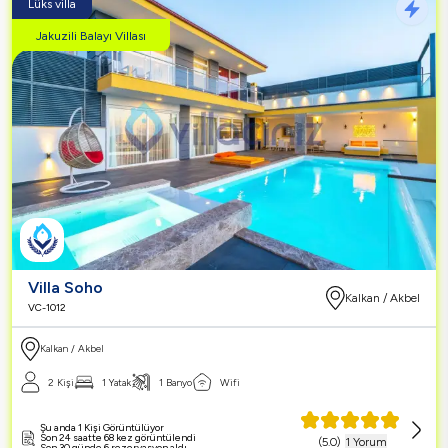
Lüks villa
Jakuzili Balayı Villası
Villa Soho
Kalkan / Akbel
VC-1012
Kalkan / Akbel
2 Kişi
1 Yatak
1 Banyo
Wifi
Şu anda 1 Kişi Görüntülüyor
Son 24 saatte 68 kez görüntülendi
(
5.0
)
1 Yorum
Son 30 günde 6 rezervasyon aldı