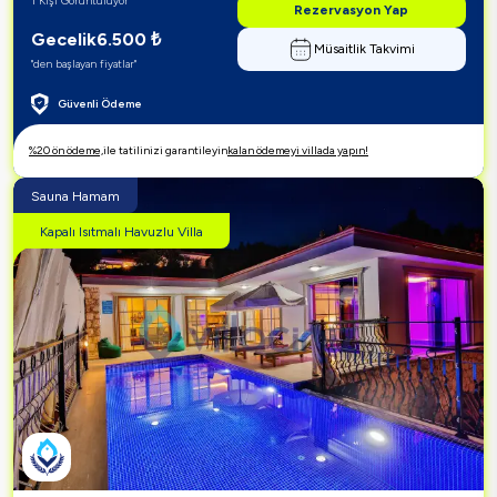
1 Kişi Görüntülüyor
Rezervasyon Yap
Gecelik
6.500
₺
Müsaitlik Takvimi
"den başlayan fiyatlar"
Güvenli Ödeme
%20 ön ödeme,
ile tatilinizi garantileyin
kalan ödemeyi villada yapın!
Sauna Hamam
Kapalı Isıtmalı Havuzlu Villa