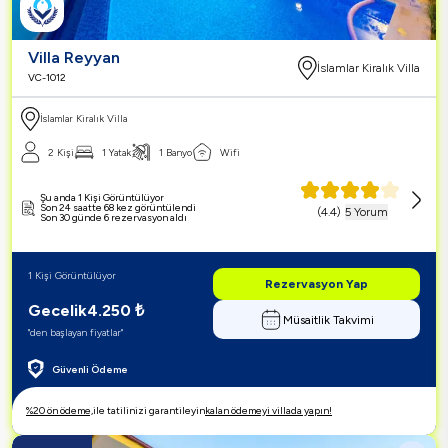
Villa Reyyan
İslamlar Kiralık Villa
VC-1012
İslamlar Kiralık Villa
2 Kişi
1 Yatak
1 Banyo
Wifi
Şu anda 1 Kişi Görüntülüyor
Son 24 saatte 68 kez görüntülendi
(
4.4
)
5 Yorum
Son 30 günde 6 rezervasyon aldı
1 Kişi Görüntülüyor
Rezervasyon Yap
Gecelik
4.250
₺
Müsaitlik Takvimi
"den başlayan fiyatlar"
Güvenli Ödeme
%20 ön ödeme,
ile tatilinizi garantileyin
kalan ödemeyi villada yapın!