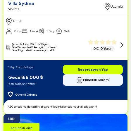
Villa Sydma
Üzümlü
VC-1012
Üzümlü
2 Kişi
1 Yatak
1 Banyo
Wifi
Şu anda 1 Kişi Görüntülüyor
Son 24 saatte 68 kez görüntülendi
(
0.0
)
0 Yorum
Son 30 günde 6 rezervasyon aldı
1 Kişi Görüntülüyor
Rezervasyon Yap
Gecelik
6.000
₺
Müsaitlik Takvimi
"den başlayan fiyatlar"
Güvenli Ödeme
%20 ön ödeme,
ile tatilinizi garantileyin
kalan ödemeyi villada yapın!
Lüks
Korunaklı Villa