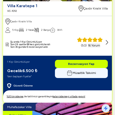
Villa Karatepe 1
Çavdır Kiralık Villa
VC-1012
Çavdır Kiralık Villa
5 Kişi
2 Yatak
2 Banyo
Wifi
Şu anda 1 Kişi Görüntülüyor
Son 24 saatte 68 kez görüntülendi
(
5.0
)
16 Yorum
Son 30 günde 6 rezervasyon aldı
1 Kişi Görüntülüyor
Rezervasyon Yap
Gecelik
6.500
₺
Müsaitlik Takvimi
"den başlayan fiyatlar"
Güvenli Ödeme
%20 ön ödeme,
ile tatilinizi garantileyin
kalan ödemeyi villada yapın!
Muhafazakar Villa