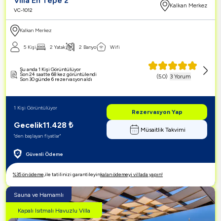
Villa En Tepe 2
Kalkan Merkez
VC-1012
Kalkan Merkez
5 Kişi
2 Yatak
2 Banyo
Wifi
Şu anda 1 Kişi Görüntülüyor
Son 24 saatte 68 kez görüntülendi
(
5.0
)
3 Yorum
Son 30 günde 6 rezervasyon aldı
1 Kişi Görüntülüyor
Rezervasyon Yap
Gecelik
11.428
₺
Müsaitlik Takvimi
"den başlayan fiyatlar"
Güvenli Ödeme
%35 ön ödeme,
ile tatilinizi garantileyin
kalan ödemeyi villada yapın!
Sauna ve Hamamlı
Kapalı Isıtmalı Havuzlu Villa