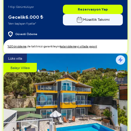
1 Kişi Görüntülüyor
Rezervasyon Yap
Gecelik
6.000
₺
Müsaitlik Takvimi
"den başlayan fiyatlar"
Güvenli Ödeme
%20 ön ödeme,
ile tatilinizi garantileyin
kalan ödemeyi villada yapın!
Lüks villa
Balayı Villası