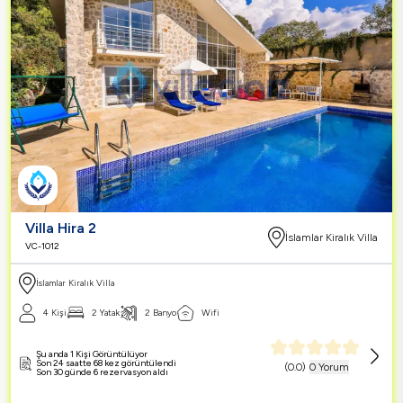
Villa Hira 2
İslamlar Kiralık Villa
VC-1012
İslamlar Kiralık Villa
4 Kişi
2 Yatak
2 Banyo
Wifi
Şu anda 1 Kişi Görüntülüyor
Son 24 saatte 68 kez görüntülendi
(
0.0
)
0 Yorum
Son 30 günde 6 rezervasyon aldı