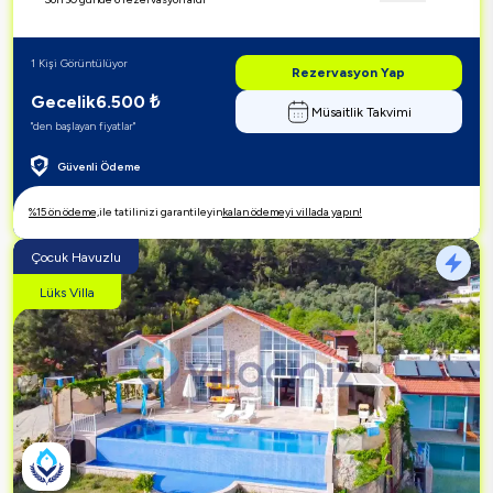
1 Kişi Görüntülüyor
Rezervasyon Yap
Gecelik
6.500
₺
Müsaitlik Takvimi
"den başlayan fiyatlar"
Güvenli Ödeme
%15 ön ödeme,
ile tatilinizi garantileyin
kalan ödemeyi villada yapın!
Çocuk Havuzlu
Lüks Villa