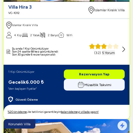
Villa Hira 3
İslamlar Kiralık Villa
VC-1012
İslamlar Kiralık Villa
4 Kişi
2 Yatak
2 Banyo
Wifi
Şu anda 1 Kişi Görüntülüyor
Son 24 saatte 68 kez görüntülendi
(
3.2
)
5 Yorum
Son 30 günde 6 rezervasyon aldı
1 Kişi Görüntülüyor
Rezervasyon Yap
Gecelik
6.000
₺
Müsaitlik Takvimi
"den başlayan fiyatlar"
Güvenli Ödeme
%20 ön ödeme,
ile tatilinizi garantileyin
kalan ödemeyi villada yapın!
Korunaklı Villa