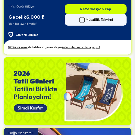
1 Kişi Görüntülüyor
Rezervasyon Yap
Gecelik
6.000
₺
Müsaitlik Takvimi
"den başlayan fiyatlar"
Güvenli Ödeme
%20 ön ödeme,
ile tatilinizi garantileyin
kalan ödemeyi villada yapın!
Doğa Manzaralı