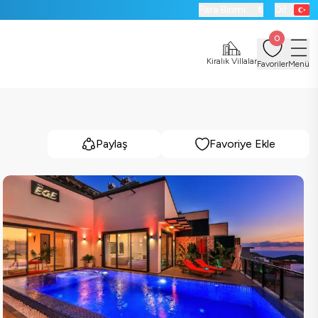
Para Birimi:
₺
Dil:
0
Kiralık Villalar
Favoriler
Menü
Paylaş
Favoriye Ekle