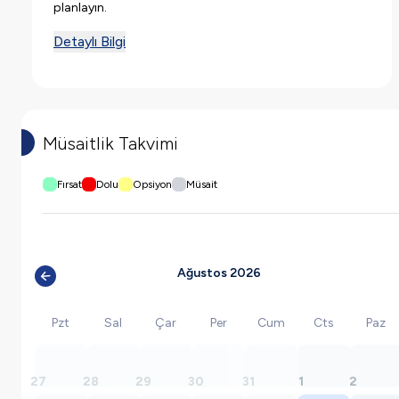
planlayın.
Detaylı Bilgi
Müsaitlik Takvimi
Fırsat
Dolu
Opsiyon
Müsait
Ağustos 2026
Pzt
Sal
Çar
Per
Cum
Cts
Paz
27
28
29
30
31
1
2