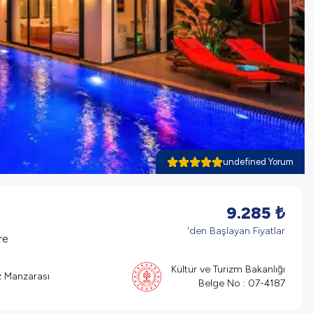
undefined Yorum
9.285
₺
'den Başlayan Fiyatlar
re
Kültür ve Turizm Bakanlığı
z Manzarası
Belge No :
07-4187