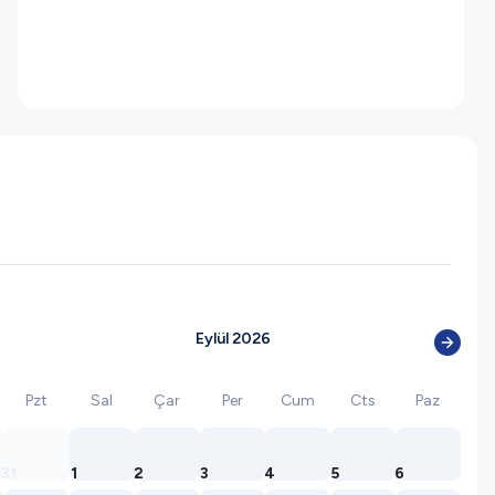
Eylül 2026
Pzt
Sal
Çar
Per
Cum
Cts
Paz
31
1
2
3
4
5
6