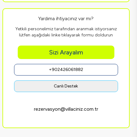
Yardıma ihtiyacınız var mı?
Yetkili personelimiz tarafından aranmak istiyorsanız
lütfen aşağıdaki linke tıklayarak formu doldurun
Sizi Arayalım
+902426061882
Canlı Destek
rezervasyon@villaciniz.com.tr