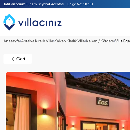
Tatil Villacınız Turizm Seyahat Acentası - Belge No: 11098
Anasayfa
Antalya Kiralık Villa
Kalkan Kiralık Villa
Kalkan / Kördere
Villa Ege
Geri