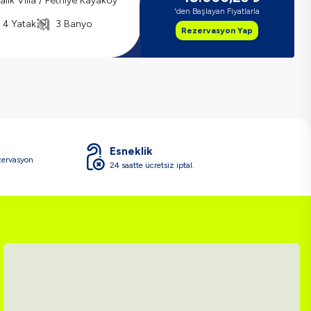
ralık Villa / Fethiye Kayaköy
'den Başlayan Fiyatlarla
4 Yatak
3 Banyo
Rezervasyon Yap
Esneklik
zervasyon
24 saatte ücretsiz iptal.