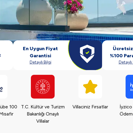
En Uygun Fiyat
Ücretsiz 
t
Garantisi
%100 Para
Detaylı Bilgi
Detaylı 
crübe 100
T.C. Kültür ve Turizm
Villaciniz Fırsatlar
İyzico
Misafir
Bakanlığı Onaylı
Ödeme 
Villalar