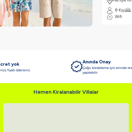
Fethiye Ki
8 Kişi
Wifi
Anında Onay
ücret yok
Çoğu konaklama için anında re
üz fiyatı ödersiniz.
yapılabilir.
Hemen Kiralanabilir Villalar