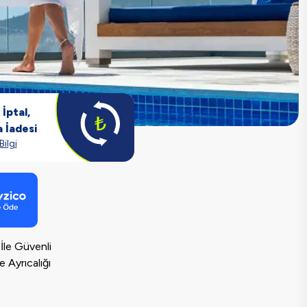
İptal,
 İadesi
Bilgi
 İle Güvenli
Ayrıcalığı