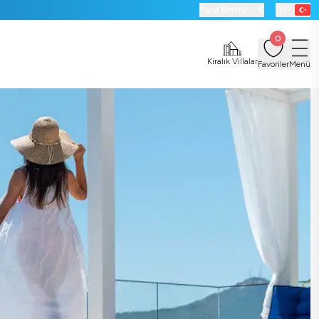
Para Birimi:
₺
Dil:
0
Kiralık Villalar
Favoriler
Menü