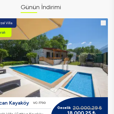
Günün İndirimi
zel Villa
alı
rcan Kayaköy
VC-7730
20.000,29
₺
Gecelik
18.000,25
₺