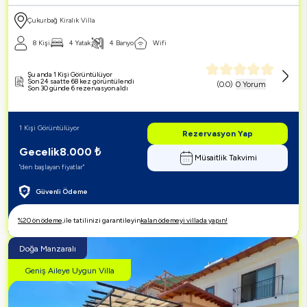
Çukurbağ Kiralık Villa
8 Kişi
4 Yatak
4 Banyo
Wifi
Şu anda 1 Kişi Görüntülüyor
Son 24 saatte 68 kez görüntülendi
(
0.0
)
0 Yorum
Son 30 günde 6 rezervasyon aldı
1 Kişi Görüntülüyor
Rezervasyon Yap
Gecelik
8.000
₺
Müsaitlik Takvimi
"den başlayan fiyatlar"
Güvenli Ödeme
%20 ön ödeme,
ile tatilinizi garantileyin
kalan ödemeyi villada yapın!
Doğa Manzaralı
Geniş Aileye Uygun Villa