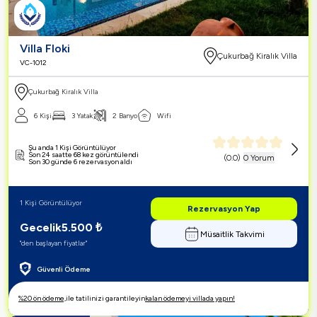
Villa Floki
Çukurbağ Kiralık Villa
VC-1012
Çukurbağ Kiralık Villa
6 Kişi
3 Yatak
2 Banyo
Wifi
Şu anda 1 Kişi Görüntülüyor
Son 24 saatte 68 kez görüntülendi
(
0.0
)
0 Yorum
Son 30 günde 6 rezervasyon aldı
1 Kişi Görüntülüyor
Rezervasyon Yap
Gecelik
5.500
₺
Müsaitlik Takvimi
"den başlayan fiyatlar"
Güvenli Ödeme
%20 ön ödeme,
ile tatilinizi garantileyin
kalan ödemeyi villada yapın!