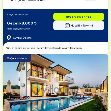
Son 30 günde 6 rezervasyon aldı
1 Kişi Görüntülüyor
Rezervasyon Yap
Gecelik
8.000
₺
Müsaitlik Takvimi
"den başlayan fiyatlar"
Güvenli Ödeme
%20 ön ödeme,
ile tatilinizi garantileyin
kalan ödemeyi villada yapın!
Doğa İçerisinde