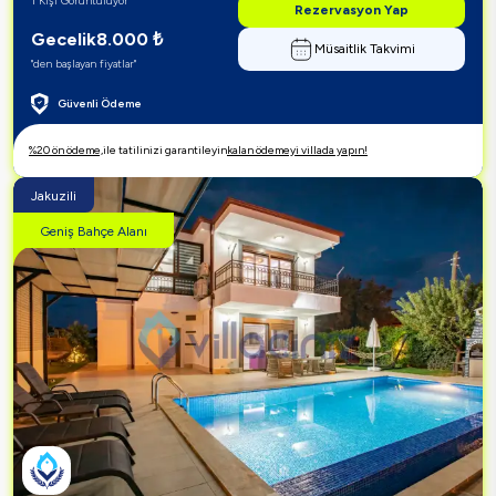
1 Kişi Görüntülüyor
Rezervasyon Yap
Gecelik
8.000
₺
Müsaitlik Takvimi
"den başlayan fiyatlar"
Güvenli Ödeme
%20 ön ödeme,
ile tatilinizi garantileyin
kalan ödemeyi villada yapın!
Jakuzili
Geniş Bahçe Alanı