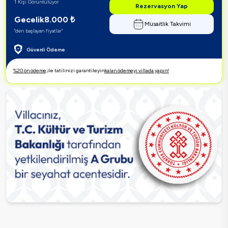
1 Kişi Görüntülüyor
Rezervasyon Yap
Gecelik
8.000
₺
Müsaitlik Takvimi
"den başlayan fiyatlar"
Güvenli Ödeme
%20 ön ödeme,
ile tatilinizi garantileyin
kalan ödemeyi villada yapın!