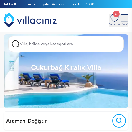
Tatil Villacınız Turizm Seyahat Acentası - Belge No: 11098
0
Favoriler
Menü
Villa, bölge veya kategori ara
Çukurbağ Kiralık Villa
Aramanı Değiştir