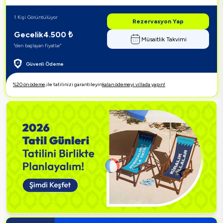
1 Kişi Görüntülüyor
Rezervasyon Yap
Gecelik
4.500
₺
Müsaitlik Takvimi
"den başlayan fiyatlar"
Güvenli Ödeme
%20 ön ödeme,
ile tatilinizi garantileyin
kalan ödemeyi villada yapın!