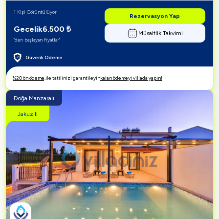
1 Kişi Görüntülüyor
Rezervasyon Yap
Gecelik
6.500
₺
Müsaitlik Takvimi
"den başlayan fiyatlar"
Güvenli Ödeme
%20 ön ödeme,
ile tatilinizi garantileyin
kalan ödemeyi villada yapın!
Doğa Manzaralı
Jakuzili