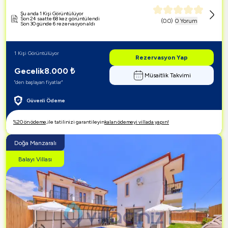
Şu anda 1 Kişi Görüntülüyor
Son 24 saatte 68 kez görüntülendi
(
0.0
)
0 Yorum
Son 30 günde 6 rezervasyon aldı
1 Kişi Görüntülüyor
Rezervasyon Yap
Gecelik
8.000
₺
Müsaitlik Takvimi
"den başlayan fiyatlar"
Güvenli Ödeme
%20 ön ödeme,
ile tatilinizi garantileyin
kalan ödemeyi villada yapın!
Doğa Manzaralı
Balayı Villası