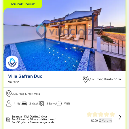
Korunaklı havuz
Villa Safran Duo
Çukurbağ Kiralık Villa
VC-1012
Çukurbağ Kiralık Villa
4 Kişi
2 Yatak
3 Banyo
Wifi
Şu anda 1 Kişi Görüntülüyor
Son 24 saatte 68 kez görüntülendi
(
0.0
)
0 Yorum
Son 30 günde 6 rezervasyon aldı