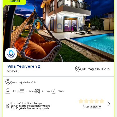
Saunalı
Villa Yediveren 2
Çukurbağ Kiralık Villa
VC-1012
Çukurbağ Kiralık Villa
4 Kişi
2 Yatak
2 Banyo
Wifi
Şu anda 1 Kişi Görüntülüyor
Son 24 saatte 68 kez görüntülendi
(
0.0
)
0 Yorum
Son 30 günde 6 rezervasyon aldı