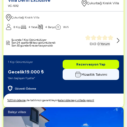
Villa Derin Exclusive
Çukurbağ Kiralık Villa
VC-1012
Çukurbağ Kiralık Villa
8 Kişi
4 Yatak
4 Banyo
Wifi
Şu anda 1 Kişi Görüntülüyor
Son 24 saatte 68 kez görüntülendi
(
0.0
)
0 Yorum
Son 30 günde 6 rezervasyon aldı
1 Kişi Görüntülüyor
Rezervasyon Yap
Gecelik
19.000
₺
Müsaitlik Takvimi
"den başlayan fiyatlar"
Güvenli Ödeme
%20 ön ödeme,
ile tatilinizi garantileyin
kalan ödemeyi villada yapın!
Balayı villası