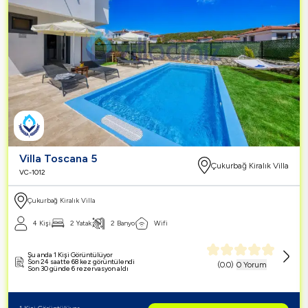
Villa Toscana 5
Çukurbağ Kiralık Villa
VC-1012
Çukurbağ Kiralık Villa
4 Kişi
2 Yatak
2 Banyo
Wifi
Şu anda 1 Kişi Görüntülüyor
Son 24 saatte 68 kez görüntülendi
(
0.0
)
0 Yorum
Son 30 günde 6 rezervasyon aldı