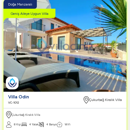
Doğa Manzaralı
Geniş Aileye Uygun Villa
Villa Odin
Çukurbağ Kiralık Villa
VC-1012
Çukurbağ Kiralık Villa
8 Kişi
4 Yatak
4 Banyo
Wifi