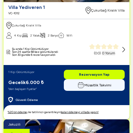
Villa Yediveren 1
Çukurbağ Kiralık Villa
VC-1012
Çukurbağ Kiralık Villa
4 Kişi
2 Yatak
2 Banyo
Wifi
Şu anda 1 Kişi Görüntülüyor
Son 24 saatte 68 kez görüntülendi
(
0.0
)
0 Yorum
Son 30 günde 6 rezervasyon aldı
1 Kişi Görüntülüyor
Rezervasyon Yap
Gecelik
6.000
₺
Müsaitlik Takvimi
"den başlayan fiyatlar"
Güvenli Ödeme
%20 ön ödeme,
ile tatilinizi garantileyin
kalan ödemeyi villada yapın!
Jakuzili