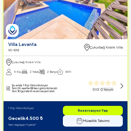
Villa Lavanta
Çukurbağ Kiralık Villa
VC-1012
Çukurbağ Kiralık Villa
4 Kişi
2 Yatak
2 Banyo
Wifi
Şu anda 1 Kişi Görüntülüyor
Son 24 saatte 68 kez görüntülendi
(
0.0
)
0 Yorum
Son 30 günde 6 rezervasyon aldı
1 Kişi Görüntülüyor
Rezervasyon Yap
Gecelik
4.500
₺
Müsaitlik Takvimi
"den başlayan fiyatlar"