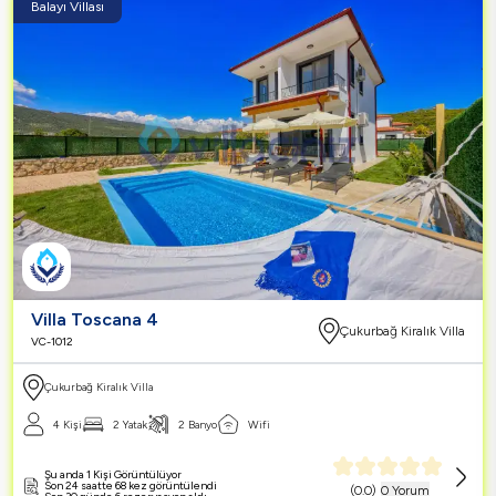
Balayı Villası
Villa Toscana 4
Çukurbağ Kiralık Villa
VC-1012
Çukurbağ Kiralık Villa
4 Kişi
2 Yatak
2 Banyo
Wifi
Şu anda 1 Kişi Görüntülüyor
Son 24 saatte 68 kez görüntülendi
(
0.0
)
0 Yorum