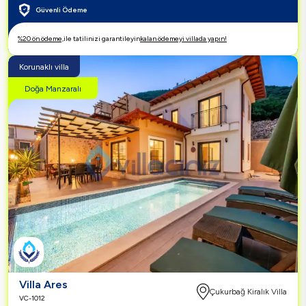
Güvenli Ödeme
%20 ön ödeme,
ile tatilinizi garantileyin
kalan ödemeyi villada yapın!
Korunaklı villa
Doğa Manzaralı
Villa Ares
Çukurbağ Kiralık Villa
VC-1012