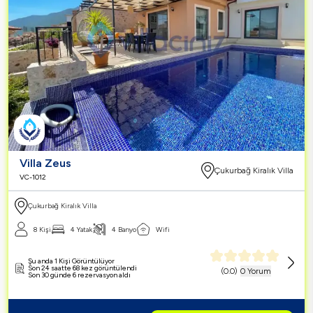
Villa Zeus
Çukurbağ Kiralık Villa
VC-1012
Çukurbağ Kiralık Villa
8 Kişi
4 Yatak
4 Banyo
Wifi
Şu anda 1 Kişi Görüntülüyor
Son 24 saatte 68 kez görüntülendi
(
0.0
)
0 Yorum
Son 30 günde 6 rezervasyon aldı