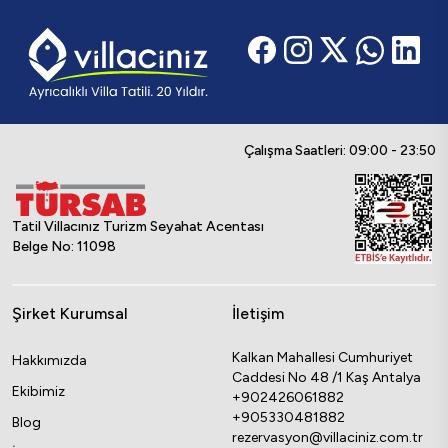
Çalışma Saatleri: 09:00 - 23:50
Tatil Villacınız Turizm Seyahat Acentası
Belge No: 11098
Şirket Kurumsal
İletişim
Kalkan Mahallesi Cumhuriyet
Hakkımızda
Caddesi No 48 /1 Kaş Antalya
Ekibimiz
+902426061882
+905330481882
Blog
rezervasyon@villaciniz.com.tr