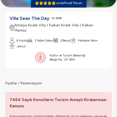
undefined Yorum
Villa Seas The Day
VC-8296
Antalya Kiralık Villa / Kalkan Kiralık Villa / Kalkan
Merkez
6 Kişilik
3 Yatak Odası
3 Banyo
Merkeze Yakın
Jakuzi
Kültür ve Turizm Bakanlığı
Belge No :
07-3541
Fiyatlar / Rezervasyon
7464 Sayılı Konutların Turizm Amaçlı Kiralanması
Kanunu
Kapsamında sitemizdeki villalarda güncelleme yapmak