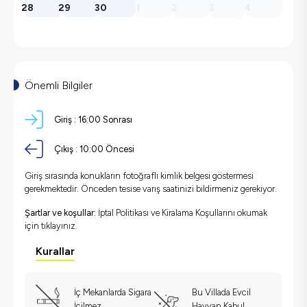
28
29
30
1
2
3
4
Önemli Bilgiler
Giriş :
16:00 Sonrası
Çıkış :
10:00 Öncesi
Giriş sırasında konukların fotoğraflı kimlik belgesi göstermesi
gerekmektedir. Önceden tesise varış saatinizi bildirmeniz gerekiyor.
Şartlar ve koşullar:
İptal Politikası ve Kiralama Koşullarını okumak
için
tıklayınız.
Kurallar
İç Mekanlarda Sigara
Bu Villada Evcil
İçilmez
Hayvan Kabul