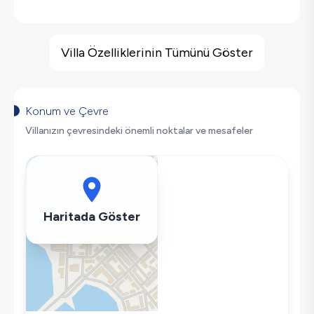
Villa Özellikleri
Deniz Manzarası
Villa Özelliklerinin Tümünü Göster
Barbekü
Geniş Ailelere Uygun
Saç Kurutma Makinası
Konum ve Çevre
Bulaşık Makinesi
Villanızın çevresindeki önemli noktalar ve mesafeler
Çamaşır Makinesi
Buzdolabı
Klima
Wifi / İnternet
Haritada Göster
Tost Makinesi
Mikrodalga
Kettle
Ütü
Havuz-Bahçe Bakımı