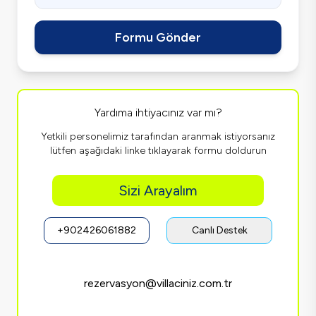
Formu Gönder
Yardıma ihtiyacınız var mı?
Yetkili personelimiz tarafından aranmak istiyorsanız
lütfen aşağıdaki linke tıklayarak formu doldurun
Sizi Arayalım
+902426061882
Canlı Destek
rezervasyon@villaciniz.com.tr