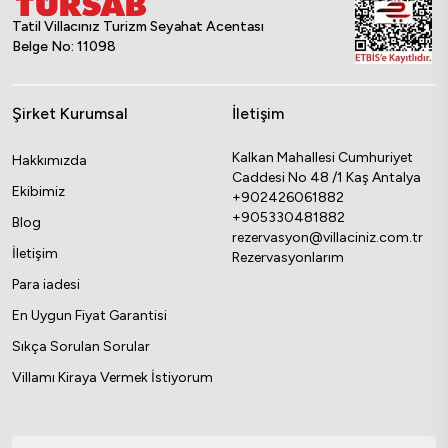
Tatil Villacınız Turizm Seyahat Acentası
Belge No: 11098
Şirket Kurumsal
İletişim
Kalkan Mahallesi Cumhuriyet
Hakkımızda
Caddesi No 48 /1 Kaş Antalya
Ekibimiz
+902426061882
+905330481882
Blog
rezervasyon@villaciniz.com.tr
İletişim
Rezervasyonlarım
Para iadesi
En Uygun Fiyat Garantisi
Sıkça Sorulan Sorular
Villamı Kiraya Vermek İstiyorum