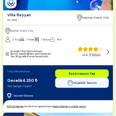
Villa Reyyan
İslamlar Kiralık Villa
VC-1012
İslamlar Kiralık Villa
2 Kişi
1 Yatak
1 Banyo
Wifi
Şu anda 1 Kişi Görüntülüyor
Son 24 saatte 68 kez görüntülendi
(
4.4
)
5 Yorum
Son 30 günde 6 rezervasyon aldı
1 Kişi Görüntülüyor
Rezervasyon Yap
Gecelik
4.250
₺
Müsaitlik Takvimi
"den başlayan fiyatlar"
Güvenli Ödeme
%20 ön ödeme,
ile tatilinizi garantileyin
kalan ödemeyi villada yapın!