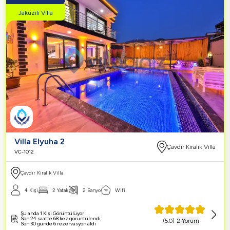
Jakuzili Villa
Villa Elyuha 2
Çavdır Kiralık Villa
VC-1012
Çavdır Kiralık Villa
4 Kişi
2 Yatak
2 Banyo
Wifi
Şu anda 1 Kişi Görüntülüyor
Son 24 saatte 68 kez görüntülendi
(
5.0
)
2 Yorum
Son 30 günde 6 rezervasyon aldı