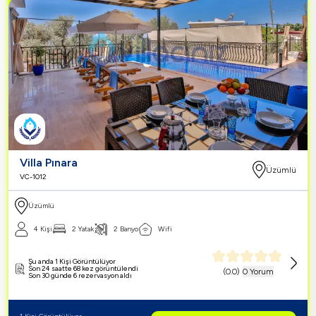
Villa Pınara
Üzümlü
VC-1012
Üzümlü
4 Kişi
2 Yatak
2 Banyo
Wifi
Şu anda 1 Kişi Görüntülüyor
Son 24 saatte 68 kez görüntülendi
(
0.0
)
0 Yorum
Son 30 günde 6 rezervasyon aldı