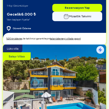
1 Kişi Görüntülüyor
Rezervasyon Yap
Gecelik
6.000
₺
Müsaitlik Takvimi
"den başlayan fiyatlar"
Güvenli Ödeme
%20 ön ödeme,
ile tatilinizi garantileyin
kalan ödemeyi villada yapın!
Lüks villa
Balayı Villası