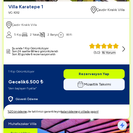
Villa Karatepe 1
Çavdır Kiralık Villa
VC-1012
Çavdır Kiralık Villa
5 Kişi
2 Yatak
2 Banyo
Wifi
Şu anda 1 Kişi Görüntülüyor
Son 24 saatte 68 kez görüntülendi
(
5.0
)
16 Yorum
Son 30 günde 6 rezervasyon aldı
1 Kişi Görüntülüyor
Rezervasyon Yap
Gecelik
6.500
₺
Müsaitlik Takvimi
"den başlayan fiyatlar"
Güvenli Ödeme
%20 ön ödeme,
ile tatilinizi garantileyin
kalan ödemeyi villada yapın!
Muhafazakar Villa