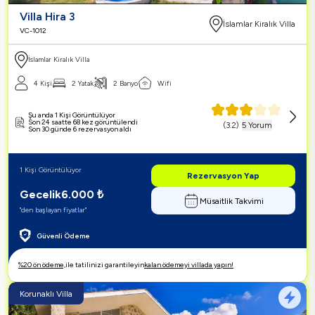
Villa Hira 3
İslamlar Kiralık Villa
VC-1012
İslamlar Kiralık Villa
4 Kişi
2 Yatak
2 Banyo
Wifi
Şu anda 1 Kişi Görüntülüyor
Son 24 saatte 68 kez görüntülendi
(
3.2
)
5 Yorum
Son 30 günde 6 rezervasyon aldı
1 Kişi Görüntülüyor
Rezervasyon Yap
Gecelik
6.000
₺
Müsaitlik Takvimi
"den başlayan fiyatlar"
Güvenli Ödeme
%20 ön ödeme,
ile tatilinizi garantileyin
kalan ödemeyi villada yapın!
Korunaklı Villa