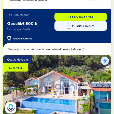
1 Kişi Görüntülüyor
Rezervasyon Yap
Gecelik
6.500
₺
Müsaitlik Takvimi
"den başlayan fiyatlar"
Güvenli Ödeme
%15 ön ödeme,
ile tatilinizi garantileyin
kalan ödemeyi villada yapın!
Çocuk Havuzlu
Lüks Villa