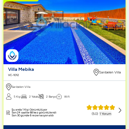
Villa Mebika
Sarıbelen Villa
VC-1012
Sarıbelen Villa
5 Kişi
2 Yatak
2 Banyo
Wifi
Şu anda 1 Kişi Görüntülüyor
Son 24 saatte 68 kez görüntülendi
(
5.0
)
1 Yorum
Son 30 günde 6 rezervasyon aldı