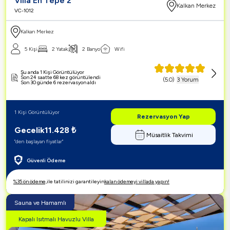
Villa En Tepe 2
Kalkan Merkez
VC-1012
Kalkan Merkez
5 Kişi
2 Yatak
2 Banyo
Wifi
Şu anda 1 Kişi Görüntülüyor
Son 24 saatte 68 kez görüntülendi
(
5.0
)
3 Yorum
Son 30 günde 6 rezervasyon aldı
1 Kişi Görüntülüyor
Rezervasyon Yap
Gecelik
11.428
₺
Müsaitlik Takvimi
"den başlayan fiyatlar"
Güvenli Ödeme
%35 ön ödeme,
ile tatilinizi garantileyin
kalan ödemeyi villada yapın!
Sauna ve Hamamlı
Kapalı Isıtmalı Havuzlu Villa