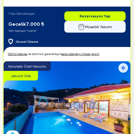
1 Kişi Görüntülüyor
Rezervasyon Yap
Gecelik
7.000
₺
Müsaitlik Takvimi
"den başlayan fiyatlar"
Güvenli Ödeme
%20 ön ödeme,
ile tatilinizi garantileyin
kalan ödemeyi villada yapın!
Korunaklı Özel Havuzlu
Jakuzili Villa