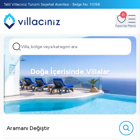
Tatil Villacınız Turizm Seyahat Acentası - Belge No: 11098
0
Favoriler
Menü
Villa, bölge veya kategori ara
Doğa İçerisinde Villalar
Aramanı Değiştir