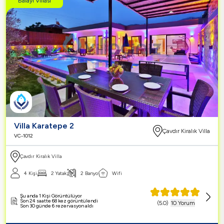
Balayı Villası
Villa Karatepe 2
Çavdır Kiralık Villa
VC-1012
Çavdır Kiralık Villa
4 Kişi
2 Yatak
2 Banyo
Wifi
Şu anda 1 Kişi Görüntülüyor
Son 24 saatte 68 kez görüntülendi
(
5.0
)
10 Yorum
Son 30 günde 6 rezervasyon aldı