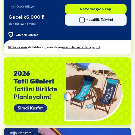
1 Kişi Görüntülüyor
Rezervasyon Yap
Gecelik
6.000
₺
Müsaitlik Takvimi
"den başlayan fiyatlar"
Güvenli Ödeme
%20 ön ödeme,
ile tatilinizi garantileyin
kalan ödemeyi villada yapın!
Doğa Manzaralı