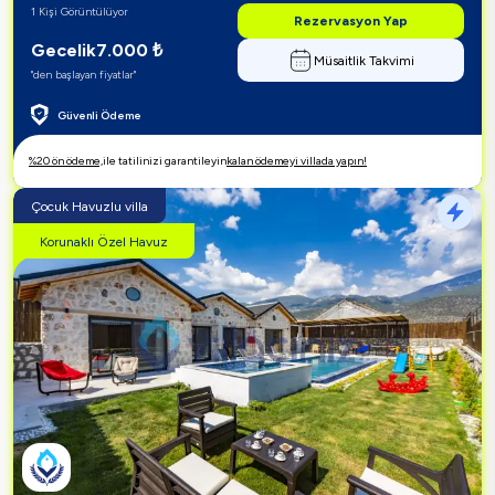
1 Kişi Görüntülüyor
Rezervasyon Yap
Gecelik
7.000
₺
Müsaitlik Takvimi
"den başlayan fiyatlar"
Güvenli Ödeme
%20 ön ödeme,
ile tatilinizi garantileyin
kalan ödemeyi villada yapın!
Çocuk Havuzlu villa
Korunaklı Özel Havuz