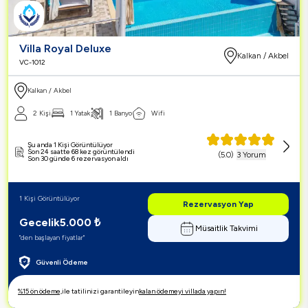
Villa Royal Deluxe
Kalkan / Akbel
VC-1012
Kalkan / Akbel
2 Kişi
1 Yatak
1 Banyo
Wifi
Şu anda 1 Kişi Görüntülüyor
Son 24 saatte 68 kez görüntülendi
(
5.0
)
3 Yorum
Son 30 günde 6 rezervasyon aldı
1 Kişi Görüntülüyor
Rezervasyon Yap
Gecelik
5.000
₺
Müsaitlik Takvimi
"den başlayan fiyatlar"
Güvenli Ödeme
%15 ön ödeme,
ile tatilinizi garantileyin
kalan ödemeyi villada yapın!