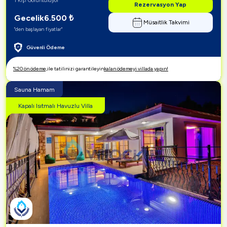
1 Kişi Görüntülüyor
Rezervasyon Yap
Gecelik
6.500
₺
Müsaitlik Takvimi
"den başlayan fiyatlar"
Güvenli Ödeme
%20 ön ödeme,
ile tatilinizi garantileyin
kalan ödemeyi villada yapın!
Sauna Hamam
Kapalı Isıtmalı Havuzlu Villa