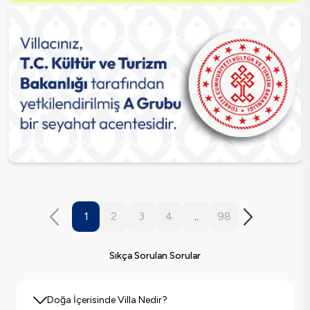
1
2
3
4
..
98
Sıkça Sorulan Sorular
Doğa İçerisinde Villa Nedir?