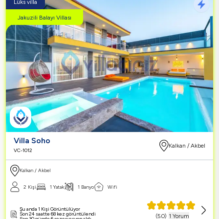
Lüks villa
Jakuzili Balayı Villası
Villa Soho
Kalkan / Akbel
VC-1012
Kalkan / Akbel
2 Kişi
1 Yatak
1 Banyo
Wifi
Şu anda 1 Kişi Görüntülüyor
Son 24 saatte 68 kez görüntülendi
(
5.0
)
1 Yorum
Son 30 günde 6 rezervasyon aldı