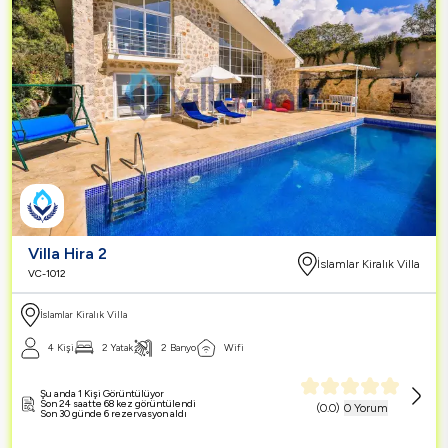
Villa Hira 2
İslamlar Kiralık Villa
VC-1012
İslamlar Kiralık Villa
4 Kişi
2 Yatak
2 Banyo
Wifi
Şu anda 1 Kişi Görüntülüyor
Son 24 saatte 68 kez görüntülendi
(
0.0
)
0 Yorum
Son 30 günde 6 rezervasyon aldı