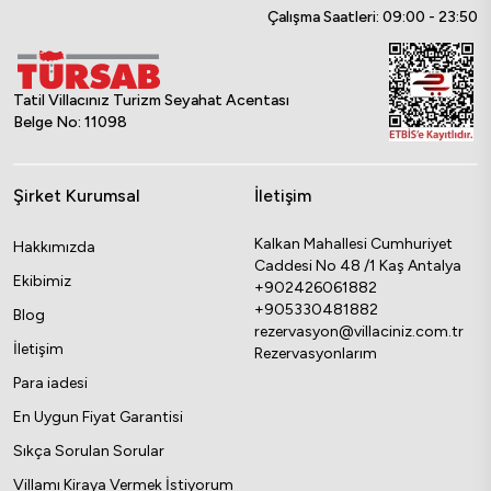
Çalışma Saatleri: 09:00 - 23:50
Tatil Villacınız Turizm Seyahat Acentası
Belge No: 11098
Şirket Kurumsal
İletişim
Kalkan Mahallesi Cumhuriyet
Hakkımızda
Caddesi No 48 /1 Kaş Antalya
Ekibimiz
+902426061882
+905330481882
Blog
rezervasyon@villaciniz.com.tr
İletişim
Rezervasyonlarım
Para iadesi
En Uygun Fiyat Garantisi
Sıkça Sorulan Sorular
Villamı Kiraya Vermek İstiyorum