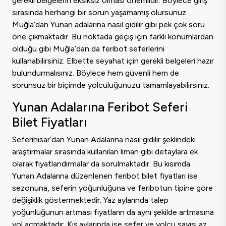
gerekli belgelerin eksiksiz olması önemlidir. Böylece giriş
sırasında herhangi bir sorun yaşamamış olursunuz.
Muğla’dan Yunan adalarına nasıl gidilir gibi pek çok soru
öne çıkmaktadır. Bu noktada geçiş için farklı konumlardan
olduğu gibi Muğla’dan da feribot seferlerini
kullanabilirsiniz. Elbette seyahat için gerekli belgeleri hazır
bulundurmalısınız. Böylece hem güvenli hem de
sorunsuz bir biçimde yolculuğunuzu tamamlayabilirsiniz.
Yunan Adalarına Feribot Seferi
Bilet Fiyatları
Seferihisar’dan Yunan Adalarına nasıl gidilir şeklindeki
araştırmalar sırasında kullanılan liman gibi detaylara ek
olarak fiyatlandırmalar da sorulmaktadır. Bu kısımda
Yunan Adalarına düzenlenen feribot bilet fiyatları ise
sezonuna, seferin yoğunluğuna ve feribotun tipine göre
değişiklik göstermektedir. Yaz aylarında talep
yoğunluğunun artması fiyatların da aynı şekilde artmasına
yol açmaktadır. Kış aylarında ise sefer ve yolcu sayısı az