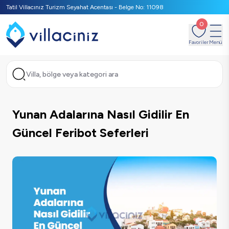
Tatil Villacınız Turizm Seyahat Acentası - Belge No: 11098
0
Favoriler
Menü
Villa, bölge veya kategori ara
Yunan Adalarına Nasıl Gidilir En
Güncel Feribot Seferleri