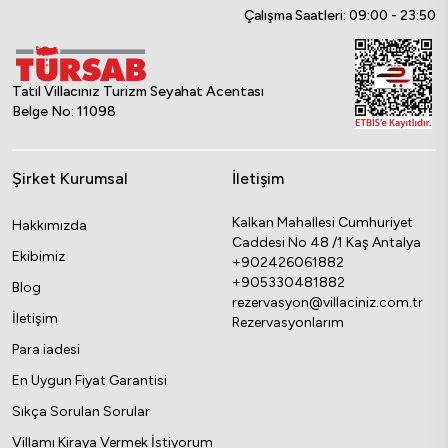
Çalışma Saatleri: 09:00 - 23:50
Tatil Villacınız Turizm Seyahat Acentası
Belge No: 11098
Şirket Kurumsal
İletişim
Kalkan Mahallesi Cumhuriyet
Hakkımızda
Caddesi No 48 /1 Kaş Antalya
Ekibimiz
+902426061882
+905330481882
Blog
rezervasyon@villaciniz.com.tr
İletişim
Rezervasyonlarım
Para iadesi
En Uygun Fiyat Garantisi
Sıkça Sorulan Sorular
Villamı Kiraya Vermek İstiyorum