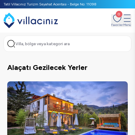
Tatil Villacınız Turizm Seyahat Acentası - Belge No: 11098
0
Favoriler
Menü
Villa, bölge veya kategori ara
Alaçatı Gezilecek Yerler