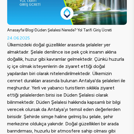
Anasayfa
Blog
Düden Şelalesi Nerede? Yol Tarifi Giriş Ücreti
24.06.2025
Ülkemizdeki doğal güzellikler arasında şelaleler yer
almaktadır. Şelale denilince ise pek çok insanın aklına
doğallık, huzur gibi kavramlar gelmektedir. Çünkü huzurla
iç içe olmak isteyenlerin de ziyaret ettiği doğal
yapılardan biri olarak nitelendirilmektedir. Ülkemizin
cennet durakları arasında bulunan Antalya'da şelaleleri ile
meşhurdur. Yerli ve yabancı turistlerin sıklıkla ziyaret
ettiği şelalelerden birisi ise Düden Şelalesi olarak
bilinmektedir. Düden Şelalesi hakkında kapsamlı bir bilgi
verecek olursak da Antalya’yı temsil eden değerlerden
birisidir. Şehirde simge haline gelmiş bu şelale, şehir
merkezine oldukça yakındır. Doğal güzellikleri bir arada
barındırması, huzurlu bir atmosfere sahip olması gibi