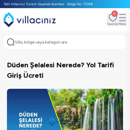
Tatil Villacınız Turizm Seyahat Acentası - Belge No: 11098
0
Favoriler
Menü
Villa, bölge veya kategori ara
Düden Şelalesi Nerede? Yol Tarifi
Giriş Ücreti