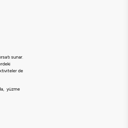
ırsatı sunar.
erdeki
ktiviteler de
arda, yüzme