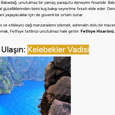
çin Babadağ, unutulmaz bir yamaç paraşütü deneyimi fırsatıdır. Ba
üzelliklerinden birini kuş bakışı seyretme fırsatı elde eder. De
anı yaşayacaklar için de güvenli bir ortam sunar.
ını ve etkileyici dağ manzaralarını izlemek, adrenalin dolu bir macer
mak, Fethiye tatilinizi unutulmaz hale getirir.
Fethiye Hisarönü
 Ulaşın:
Kelebekler Vadisi