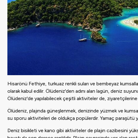
Hisarönü Fethiye, turkuaz renkli suları ve bembeyaz kumsalları
olarak kabul edilir. Ölüdeniz'den adını alan lagün, deniz suyunun
Ölüdeniz'de yapılabilecek çeşitli aktiviteler de, ziyaretçilerin
Ölüdeniz, plajında güneşlenmek, denizinde yüzmek ve kumsalın
su sporu aktiviteleri de oldukça popülerdir. Yamaç paraşütü
Deniz bisikleti ve kano gibi aktiviteler de plajın cazibesini yü
hayatı da son derece renklidir. Plajın çevresinde yer alan rest