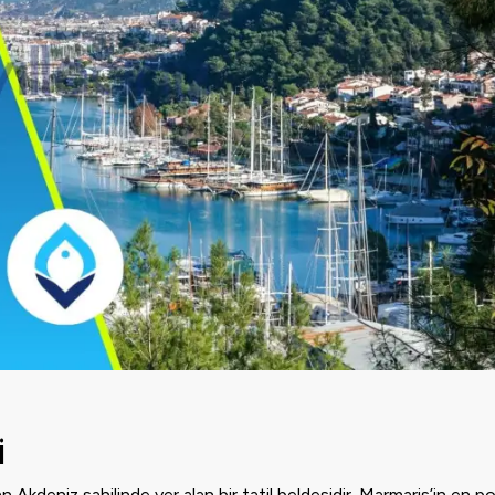
i
 Akdeniz sahilinde yer alan bir tatil beldesidir. Marmaris’in en po