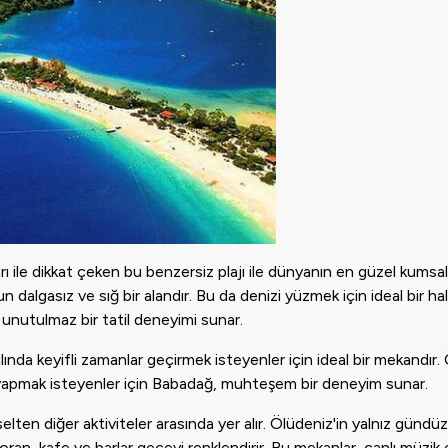
 ile dikkat çeken bu benzersiz plajı ile dünyanın en güzel kumsall
 dalgasız ve sığ bir alandır. Bu da denizi yüzmek için ideal bir hale
e unutulmaz bir tatil deneyimi sunar.
da keyifli zamanlar geçirmek isteyenler için ideal bir mekandır.
 yapmak isteyenler için Babadağ, muhteşem bir deneyim sunar.
kselten diğer aktiviteler arasında yer alır. Ölüdeniz'in yalnız gündü
oran, kafe ve barlar geceyi renklendirir. Bu mekanlar, canlı müzik 