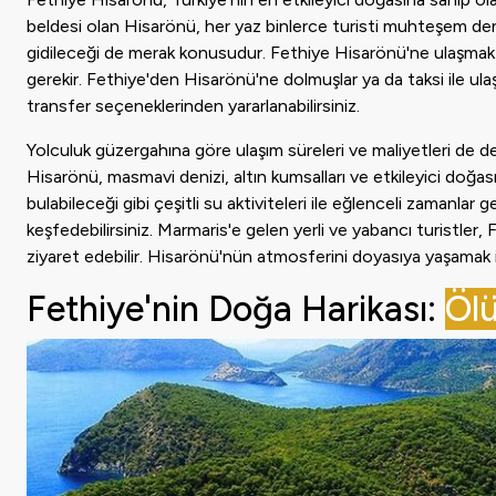
beldesi olan Hisarönü, her yaz binlerce turisti muhteşem deniz
gidileceği de merak konusudur. Fethiye Hisarönü'ne ulaşmak 
gerekir. Fethiye'den Hisarönü'ne dolmuşlar ya da taksi ile ulaş
transfer seçeneklerinden yararlanabilirsiniz.
Yolculuk güzergahına göre ulaşım süreleri ve maliyetleri de de
Hisarönü, masmavi denizi, altın kumsalları ve etkileyici doğas
bulabileceği gibi çeşitli su aktiviteleri ile eğlenceli zamanlar g
keşfedebilirsiniz. Marmaris'e gelen yerli ve yabancı turistler,
ziyaret edebilir. Hisarönü'nün atmosferini doyasıya yaşamak ist
Fethiye'nin Doğa Harikası:
Ölü