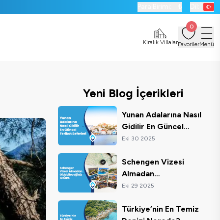
Para Birimi:
₺
Dil:
0
Kiralık Villalar
Favoriler
Menü
Yeni Blog İçerikleri
Yunan Adalarına Nasıl
Gidilir En Güncel
Feribot Seferleri
Eki 30 2025
Schengen Vizesi
Almadan
Gidebileceğiniz 10
Eki 29 2025
Ülke
Türkiye’nin En Temiz