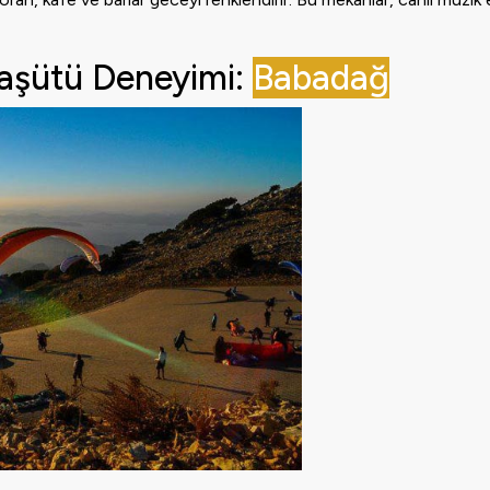
raşütü Deneyimi:
Babadağ