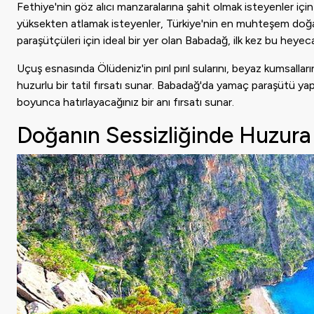
Fethiye'nin göz alıcı manzaralarına şahit olmak isteyenler i
yüksekten atlamak isteyenler, Türkiye'nin en muhteşem doğal g
paraşütçüleri için ideal bir yer olan Babadağ, ilk kez bu heyec
Uçuş esnasında Ölüdeniz'in pırıl pırıl sularını, beyaz kumsallar
huzurlu bir tatil fırsatı sunar. Babadağ'da yamaç paraşütü yap
boyunca hatırlayacağınız bir anı fırsatı sunar.
Doğanın Sessizliğinde Huzura