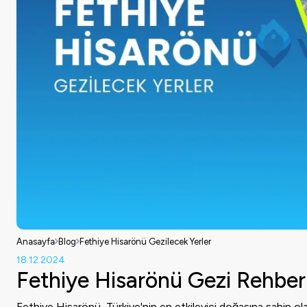
Anasayfa
Blog
Fethiye Hisarönü Gezilecek Yerler
18.12.2024
Fethiye Hisarönü Gezi Rehber
Fethiye Hisarönü, Türkiye'nin en etkileyici doğasına sahip olan