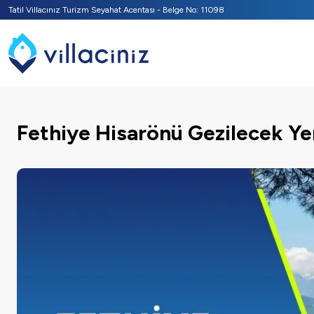
Tatil Villacınız Turizm Seyahat Acentası - Belge No: 11098
Fethiye Hisarönü Gezilecek Ye