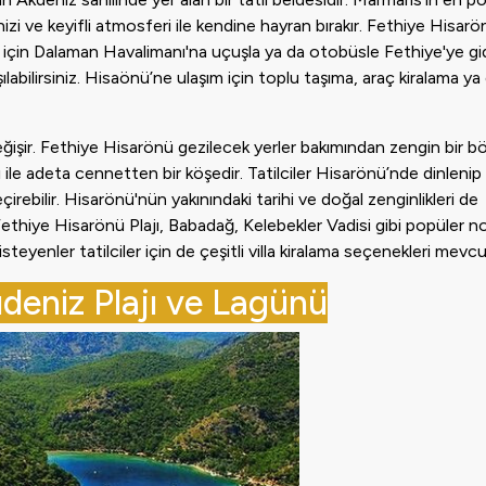
i ve keyifli atmosferi ile kendine hayran bırakır. Fethiye Hisarö
için Dalaman Havalimanı'na uçuşla ya da otobüsle Fethiye'ye gi
ılabilirsiniz. Hisaönü’ne ulaşım için toplu taşıma, araç kiralama ya
ğişir. Fethiye Hisarönü gezilecek yerler bakımından zengin bir bö
ı ile adeta cennetten bir köşedir. Tatilciler Hisarönü’nde dinlenip
eçirebilir. Hisarönü'nün yakınındaki tarihi ve doğal zenginlikleri de
 Fethiye Hisarönü Plajı, Babadağ, Kelebekler Vadisi gibi popüler no
eyenler tatilciler için de çeşitli villa kiralama seçenekleri mevcu
deniz Plajı ve Lagünü