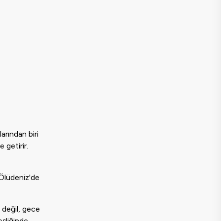
arından biri
 getirir.
 Ölüdeniz'de
z değil, gece
eşliğinde