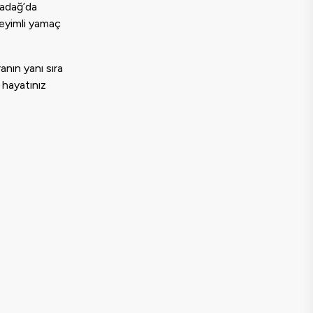
badağ’da
neyimli yamaç
anın yanı sıra
, hayatınız