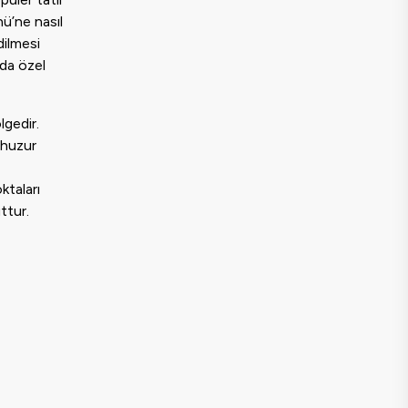
nü’ne nasıl
dilmesi
 da özel
lgedir.
 huzur
ktaları
ttur.