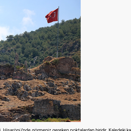
i, Hisarönü'nde görmeniz gereken noktalardan biridir. Kaledeki kalı