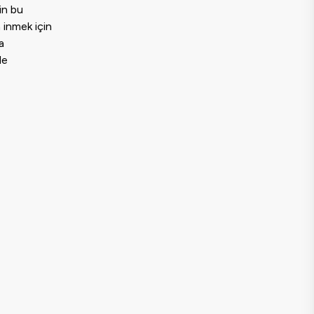
in bu
a inmek için
a
le