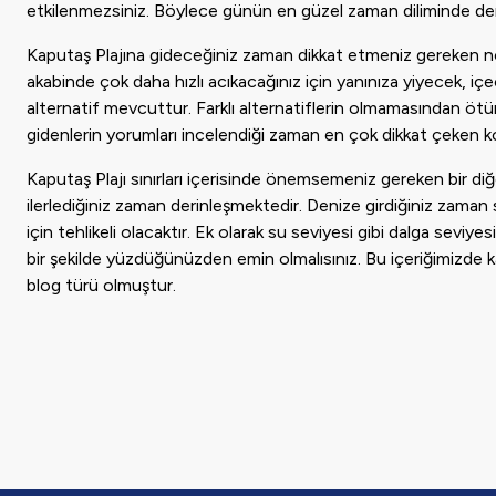
etkilenmezsiniz. Böylece günün en güzel zaman diliminde denizi
Kaputaş Plajına gideceğiniz zaman dikkat etmeniz gereken nok
akabinde çok daha hızlı acıkacağınız için yanınıza yiyecek, içec
alternatif mevcuttur. Farklı alternatiflerin olmamasından ötür
gidenlerin yorumları incelendiği zaman en çok dikkat çeken 
Kaputaş Plajı sınırları içerisinde önemsemeniz gereken bir diğ
ilerlediğiniz zaman derinleşmektedir. Denize girdiğiniz zaman s
için tehlikeli olacaktır. Ek olarak su seviyesi gibi dalga seviye
bir şekilde yüzdüğünüzden emin olmalısınız. Bu içeriğimizde k
blog türü olmuştur.