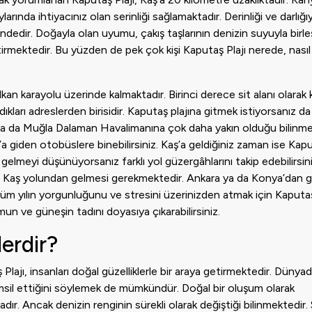
larında ihtiyacınız olan serinliği sağlamaktadır. Derinliği ve darlığı
edir. Doğayla olan uyumu, çakış taşlarının denizin suyuyla birle
mektedir. Bu yüzden de pek çok kişi Kaputaş Plajı nerede, nasıl g
alkan karayolu üzerinde kalmaktadır. Birinci derece sit alanı olara
kları adreslerden birisidir. Kaputaş plajına gitmek istiyorsanız da 
er alsa da Muğla Dalaman Havalimanına çok daha yakın olduğu bilinme
’a giden otobüslere binebilirsiniz. Kaş’a geldiğiniz zaman ise Kapu
elmeyi düşünüyorsanız farklı yol güzergâhlarını takip edebilirsini
n, Kaş yolundan gelmesi gerekmektedir. Ankara ya da Konya’dan g
k, tüm yılın yorgunluğunu ve stresini üzerinizden atmak için Kaputaş
umun ve güneşin tadını doyasıya çıkarabilirsiniz.
lerdir?
ş Plajı, insanları doğal güzelliklerle bir araya getirmektedir. Dünya
temsil ettiğini söylemek de mümkündür. Doğal bir oluşum olarak
dır. Ancak denizin renginin sürekli olarak değiştiği bilinmektedir. S