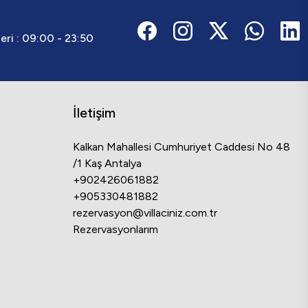
ri :
09:00 - 23:50
İletişim
Kalkan Mahallesi Cumhuriyet Caddesi No 48
/1 Kaş Antalya
+902426061882
+905330481882
rezervasyon@villaciniz.com.tr
Rezervasyonlarım