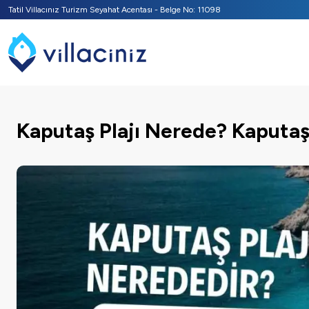
Tatil Villacınız Turizm Seyahat Acentası - Belge No: 11098
Kaputaş Plajı Nerede? Kaputaş 