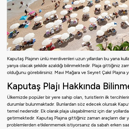
Kaputaş Plajının ünlü merdivenleri uzun yıllardan bu yana kul
yarıya olacak şekilde azaldığı bilinmektedir. Plaja gittiğiniz 
olduğunu görebilirsiniz. Mavi Mağara ve Seyret Çakıl Plajına y
Kaputaş Plajı Hakkında Bilinm
Ülkemizde popüler bir yere sahip olan, turistlerin ilk tercihl
durumlar bulunmaktadır. Bunlardan söz edecek olursak Kaputaş
temel nedenidir. Ek olarak plaja ulaşabilmeniz için dar yolla
getirmektedir. Kaputaş Plajına gittiğiniz zaman araçların dar y
problemlerden etkilenmemek istiyorsanız da sabah erken saatle