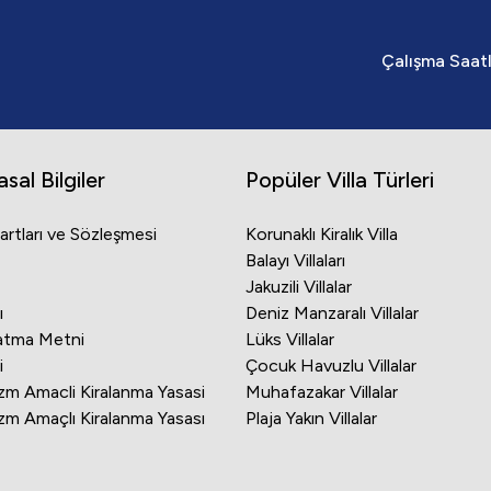
Çalışma Saatle
al Bilgiler
Popüler Villa Türleri
rtları ve Sözleşmesi
Korunaklı Kiralık Villa
Balayı Villaları
Jakuzili Villalar
ı
Deniz Manzaralı Villalar
latma Metni
Lüks Villalar
i
Çocuk Havuzlu Villalar
izm Amacli Kiralanma Yasasi
Muhafazakar Villalar
izm Amaçlı Kiralanma Yasası
Plaja Yakın Villalar