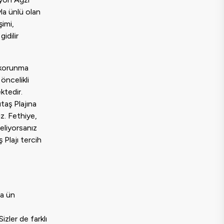
yla ünlü olan
şimi,
idilir
k korunma
öncelikli
ktedir.
taş Plajına
z. Fethiye,
eliyorsanız
 Plajı tercih
da ün
izler de farklı