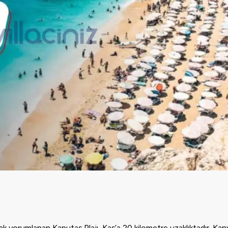
larak yorumlanan Kaputaş Plajı, Kaş’a 20 kilometre uzaklıktadır. Ka