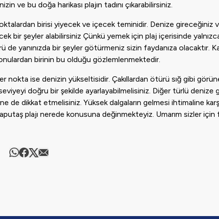
n ve bu doğa harikası plajın tadını çıkarabilirsiniz.
talardan birisi yiyecek ve içecek teminidir. Denize gireceğiniz
ek bir şeyler alabilirsiniz Çünkü yemek için plaj içerisinde yalnızca
ü de yanınızda bir şeyler götürmeniz sizin faydanıza olacaktır. K
konulardan birinin bu olduğu gözlemlenmektedir.
er nokta ise denizin yükseltisidir. Çakıllardan ötürü sığ gibi görü
eviyeyi doğru bir şekilde ayarlayabilmelisiniz. Diğer türlü denize 
sine de dikkat etmelisiniz. Yüksek dalgaların gelmesi ihtimaline karş
aputaş plajı nerede konusuna değinmekteyiz. Umarım sizler için f