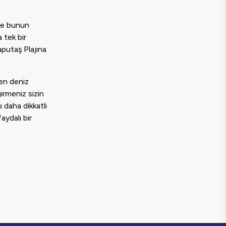
 ve bunun
 tek bir
aputaş Plajına
nen deniz
girmeniz sizin
ı daha dikkatli
aydalı bir