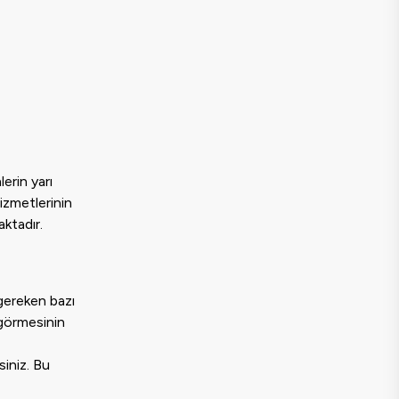
erin yarı
hizmetlerinin
aktadır.
 gereken bazı
 görmesinin
siniz. Bu