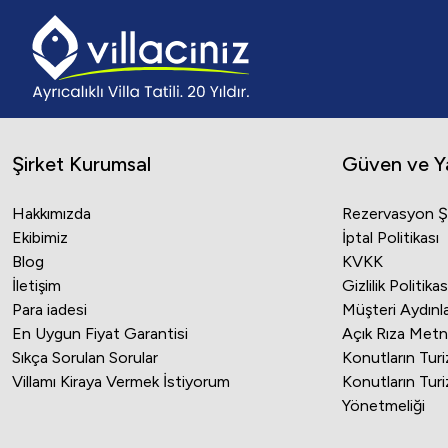
Şirket Kurumsal
Güven ve Yas
Hakkımızda
Rezervasyon Şa
Ekibimiz
İptal Politikası
Blog
KVKK
İletişim
Gizlilik Politikas
Para iadesi
Müşteri Aydın
En Uygun Fiyat Garantisi
Açık Rıza Metn
Sıkça Sorulan Sorular
Konutların Tur
Villamı Kiraya Vermek İstiyorum
Konutların Tur
Yönetmeliği