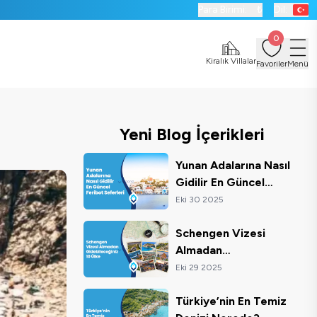
Para Birimi:
₺
Dil:
0
Kiralık Villalar
Favoriler
Menü
Yeni Blog İçerikleri
Yunan Adalarına Nasıl
Gidilir En Güncel
Feribot Seferleri
Eki 30 2025
Schengen Vizesi
Almadan
Gidebileceğiniz 10
Eki 29 2025
Ülke
Türkiye’nin En Temiz