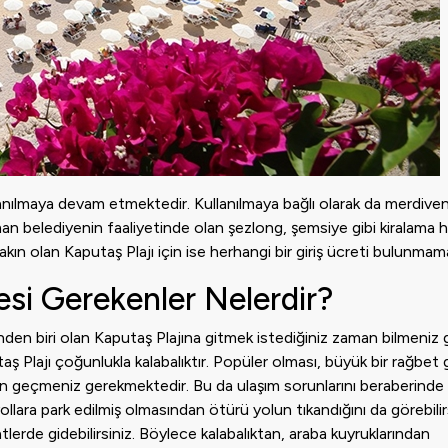
lanılmaya devam etmektedir. Kullanılmaya bağlı olarak da merdivenl
zaman belediyenin faaliyetinde olan şezlong, şemsiye gibi kiralama 
akın olan Kaputaş Plajı için ise herhangi bir giriş ücreti bulunmam
esi Gerekenler Nelerdir?
erinden biri olan Kaputaş Plajına gitmek istediğiniz zaman bilmeniz
 Plajı çoğunlukla kalabalıktır. Popüler olması, büyük bir rağbet
rdan geçmeniz gerekmektedir. Bu da ulaşım sorunlarını beraberinde
ollara park edilmiş olmasından ötürü yolun tıkandığını da görebilir
rde gidebilirsiniz. Böylece kalabalıktan, araba kuyruklarından