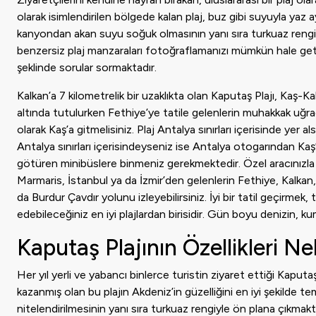
olarak isimlendirilen bölgede kalan plaj, buz gibi suyuyla yaz ay
kanyondan akan suyu soğuk olmasının yanı sıra turkuaz rengind
benzersiz plaj manzaraları fotoğraflamanızı mümkün hale getir
şeklinde sorular sormaktadır.
Kalkan’a 7 kilometrelik bir uzaklıkta olan Kaputaş Plajı, Kaş-K
altında tutulurken Fethiye’ye tatile gelenlerin muhakkak uğradı
olarak Kaş’a gitmelisiniz. Plaj Antalya sınırları içerisinde y
Antalya sınırları içerisindeyseniz ise Antalya otogarından Kaş
götüren minibüslere binmeniz gerekmektedir. Özel aracınızla g
Marmaris, İstanbul ya da İzmir’den gelenlerin Fethiye, Kalka
da Burdur Çavdır yolunu izleyebilirsiniz. İyi bir tatil geçirme
edebileceğiniz en iyi plajlardan birisidir. Gün boyu denizin, k
Kaputaş Plajının Özellikleri Ne
Her yıl yerli ve yabancı binlerce turistin ziyaret ettiği Kaputa
kazanmış olan bu plajın Akdeniz’in güzelliğini en iyi şekilde 
nitelendirilmesinin yanı sıra turkuaz rengiyle ön plana çıkmakta