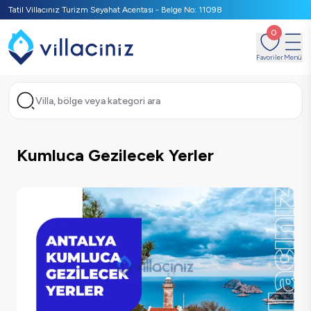
Tatil Villacınız Turizm Seyahat Acentası - Belge No: 11098
0
Favoriler
Menü
Villa, bölge veya kategori ara
Kumluca Gezilecek Yerler