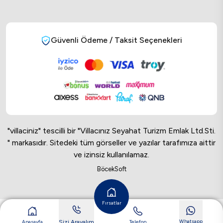
Güvenli Ödeme / Taksit Seçenekleri
"villaciniz" tescilli bir "Villacınız Seyahat Turizm Emlak Ltd.Sti.
" markasıdır. Sitedeki tüm görseller ve yazılar tarafımıza aittir
ve izinsiz kullanılamaz.
Online Musteri Temsilcisi
BöcekSoft
Online Musteri Temsilcisi
Fırsatlar
Whatsapp
Anasayfa
Telefon
Sizi Arayalım