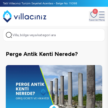
Tatil Villacınız Turizm Seyahat Acentası - Belge No: 11098
0
Favoriler
Menü
Villa, bölge veya kategori ara
Perge Antik Kenti Nerede?