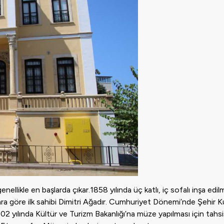
llikle en başlarda çıkar.1858 yılında üç katlı, iç sofalı inşa edil
lara göre ilk sahibi Dimitri Ağadır. Cumhuriyet Dönemi’nde Şehir 
002 yılında Kültür ve Turizm Bakanlığı’na müze yapılması için tahsis