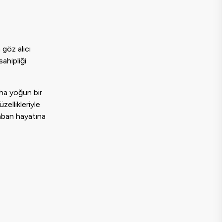
 göz alıcı
ahipliği
aha yoğun bir
zellikleriyle
yaban hayatına