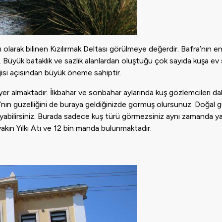
ı olarak bilinen Kızılırmak Deltası görülmeye değerdir. Bafra’nın en
 Büyük bataklık ve sazlık alanlardan oluştuğu çok sayıda kuşa ev s
jisi açısından büyük öneme sahiptir.
er almaktadır. İlkbahar ve sonbahar aylarında kuş gözlemcileri d
ı’nın güzelliğini de buraya geldiğinizde görmüş olursunuz. Doğal gü
ayabilirsiniz. Burada sadece kuş türü görmezsiniz aynı zamanda 
akın Yılkı Atı ve 12 bin manda bulunmaktadır.