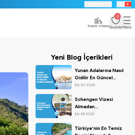
Para Birimi:
₺
Dil:
0
Kiralık Villalar
Favoriler
Menü
Yeni Blog İçerikleri
Yunan Adalarına Nasıl
Gidilir En Güncel
Feribot Seferleri
Eki 30 2025
Schengen Vizesi
Almadan
Gidebileceğiniz 10
Eki 29 2025
Ülke
Türkiye’nin En Temiz