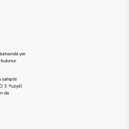
batısında yer
 bulunur.
 sahiptir.
 3. Yüzyıl)
an da