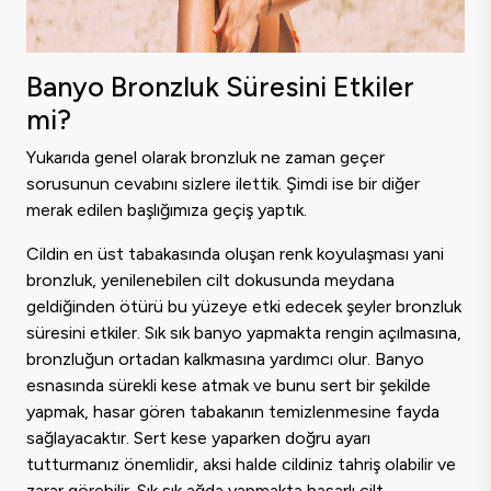
​Banyo Bronzluk Süresini Etkiler
mi?
Yukarıda genel olarak bronzluk ne zaman geçer
sorusunun cevabını sizlere ilettik. Şimdi ise bir diğer
merak edilen başlığımıza geçiş yaptık.
Cildin en üst tabakasında oluşan renk koyulaşması yani
bronzluk, yenilenebilen cilt dokusunda meydana
geldiğinden ötürü bu yüzeye etki edecek şeyler bronzluk
süresini etkiler. Sık sık banyo yapmakta rengin açılmasına,
bronzluğun ortadan kalkmasına yardımcı olur. Banyo
esnasında sürekli kese atmak ve bunu sert bir şekilde
yapmak, hasar gören tabakanın temizlenmesine fayda
sağlayacaktır. Sert kese yaparken doğru ayarı
tutturmanız önemlidir, aksi halde cildiniz tahriş olabilir ve
zarar görebilir. Sık sık ağda yapmakta hasarlı cilt