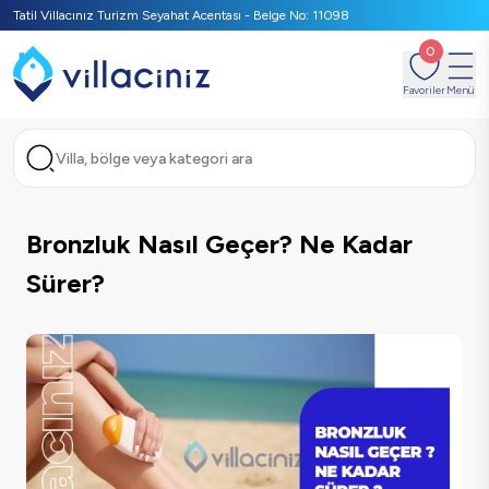
Tatil Villacınız Turizm Seyahat Acentası - Belge No: 11098
0
Favoriler
Menü
Villa, bölge veya kategori ara
Bronzluk Nasıl Geçer? Ne Kadar
Sürer?