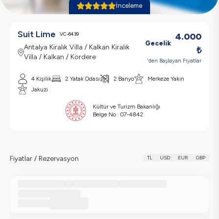
İnceleme
Suit Lime
VC-6439
4.000
Gecelik
Antalya Kiralık Villa / Kalkan Kiralık
₺
Villa / Kalkan / Kördere
'den Başlayan Fiyatlar
4
Kişilik
2
Yatak Odası
2
Banyo
Merkeze Yakın
Jakuzi
Kültür ve Turizm Bakanlığı
Belge No :
07-4842
Fiyatlar / Rezervasyon
TL
USD
EUR
GBP