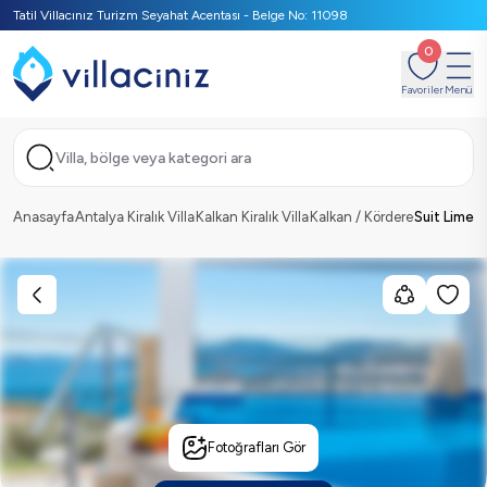
Tatil Villacınız Turizm Seyahat Acentası - Belge No: 11098
0
Favoriler
Menü
Villa, bölge veya kategori ara
Anasayfa
Antalya Kiralık Villa
Kalkan Kiralık Villa
Kalkan / Kördere
Suit Lime
Fotoğrafları Gör