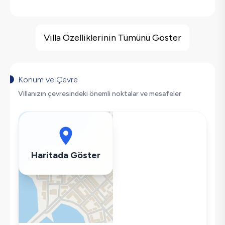
Villa Özellikleri
Deniz Manzarası
Villa Özelliklerinin Tümünü Göster
Sauna
Barbekü
Korunaklı Havuz
Konum ve Çevre
Saç Kurutma Makinası
Villanızın çevresindeki önemli noktalar ve mesafeler
Bulaşık Makinesi
Çamaşır Makinesi
Buzdolabı
Klima
Haritada Göster
Wifi / İnternet
Tost Makinesi
Mikrodalga
Kettle
Ütü