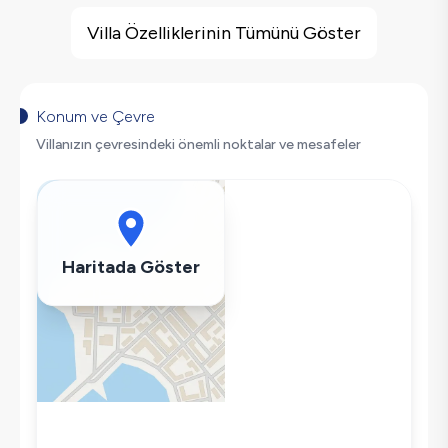
Villa Özellikleri
Deniz Manzarası
Villa Özelliklerinin Tümünü Göster
Barbekü
Salıncak
Saç Kurutma Makinası
Konum ve Çevre
Bulaşık Makinesi
Villanızın çevresindeki önemli noktalar ve mesafeler
Çamaşır Makinesi
Buzdolabı
Klima
Wifi / İnternet
Haritada Göster
Tost Makinesi
Mikrodalga
Kettle
Ütü
Havuz-Bahçe Bakımı