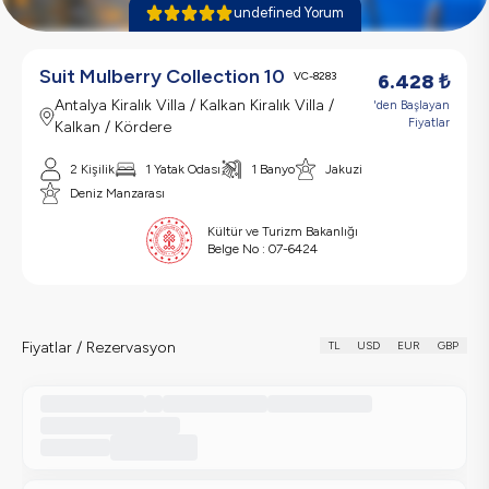
undefined Yorum
Suit Mulberry Collection 10
VC-8283
6.428
₺
Antalya Kiralık Villa / Kalkan Kiralık Villa /
'den Başlayan
Fiyatlar
Kalkan / Kördere
2 Kişilik
1 Yatak Odası
1 Banyo
Jakuzi
Deniz Manzarası
Kültür ve Turizm Bakanlığı
Belge No :
07-6424
Fiyatlar / Rezervasyon
TL
USD
EUR
GBP