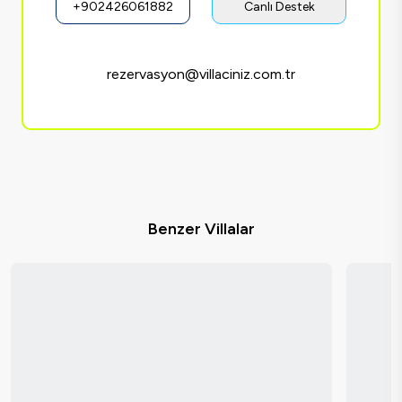
+902426061882
Canlı Destek
rezervasyon@villaciniz.com.tr
Benzer Villalar