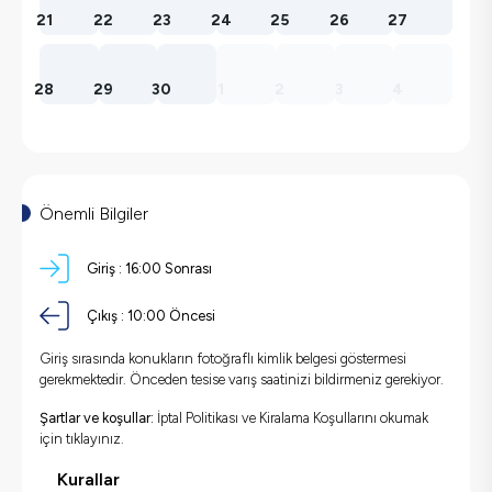
21
22
23
24
25
26
27
28
29
30
1
2
3
4
Önemli Bilgiler
Giriş :
16:00 Sonrası
Çıkış :
10:00 Öncesi
Giriş sırasında konukların fotoğraflı kimlik belgesi göstermesi
gerekmektedir. Önceden tesise varış saatinizi bildirmeniz gerekiyor.
Şartlar ve koşullar:
İptal Politikası ve Kiralama Koşullarını okumak
için
tıklayınız.
Kurallar