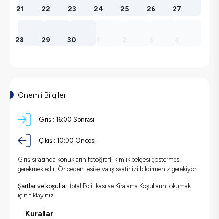
21
22
23
24
25
26
27
28
29
30
1
2
3
4
Önemli Bilgiler
Giriş :
16:00 Sonrası
Çıkış :
10:00 Öncesi
Giriş sırasında konukların fotoğraflı kimlik belgesi göstermesi
gerekmektedir. Önceden tesise varış saatinizi bildirmeniz gerekiyor.
Şartlar ve koşullar:
İptal Politikası ve Kiralama Koşullarını okumak
için
tıklayınız.
Kurallar