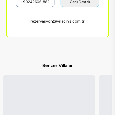
+902426061882
Canlı Destek
rezervasyon@villaciniz.com.tr
Benzer Villalar