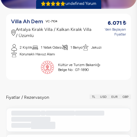
undefined Yorum
Villa Ah Dem
VC-7104
6.071
₺
Antalya Kiralık Villa / Kalkan Kiralık Villa
'den Başlayan
Fiyatlar
/ Üzümlü
2 Kişilik
1 Yatak Odası
1 Banyo
Jakuzi
Korunaklı Havuz Alanı
Kültür ve Turizm Bakanlığı
Belge No :
07-1890
Fiyatlar / Rezervasyon
TL
USD
EUR
GBP