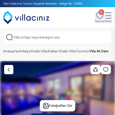
Tatil Villacınız Turizm Seyahat Acentası - Belge No: 11098
0
Favoriler
Menü
Villa, bölge veya kategori ara
Anasayfa
Antalya Kiralık Villa
Kalkan Kiralık Villa
Üzümlü
Villa Ah Dem
Fotoğrafları Gör