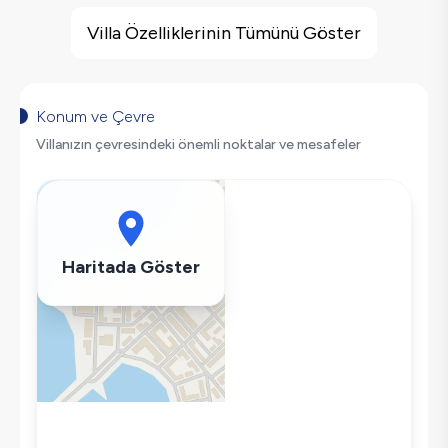
Villa Özellikleri
Barbekü
Villa Özelliklerinin Tümünü Göster
Doğa Manzaralı
Salıncak
Korunaklı Havuz
Konum ve Çevre
Saç Kurutma Makinası
Villanızın çevresindeki önemli noktalar ve mesafeler
Bulaşık Makinesi
Çamaşır Makinesi
Buzdolabı
Klima
Haritada Göster
Wifi / İnternet
Tost Makinesi
Mikrodalga
Kettle
Korunaklı Havuz
Ütü