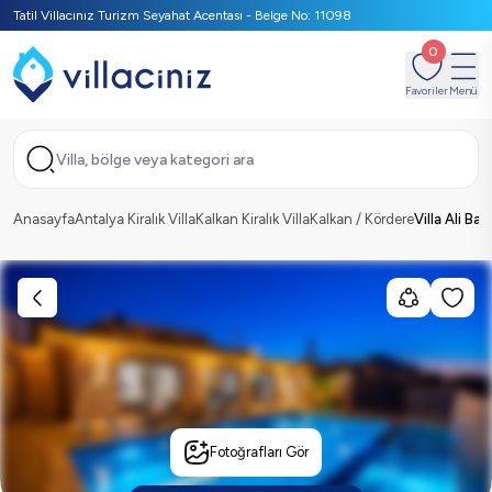
Tatil Villacınız Turizm Seyahat Acentası - Belge No: 11098
0
Favoriler
Menü
Villa, bölge veya kategori ara
Anasayfa
Antalya Kiralık Villa
Kalkan Kiralık Villa
Kalkan / Kördere
Villa Ali Bab
Fotoğrafları Gör