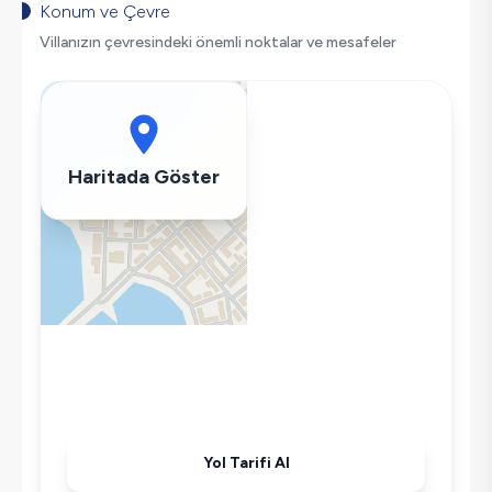
Korunaklı Havuz
Konum ve Çevre
Saç Kurutma Makinası
Villanızın çevresindeki önemli noktalar ve mesafeler
Bulaşık Makinesi
Buzdolabı
Klima
Wifi / İnternet
Haritada Göster
Kettle
Korunaklı Havuz
Ütü
Havuz-Bahçe Bakımı
Yol Tarifi Al