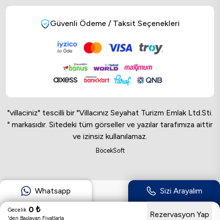
Güvenli Ödeme / Taksit Seçenekleri
"villaciniz" tescilli bir "Villacınız Seyahat Turizm Emlak Ltd.Sti.
" markasıdır. Sitedeki tüm görseller ve yazılar tarafımıza aittir
ve izinsiz kullanılamaz.
Online Musteri Temsilcisi
BöcekSoft
Online Musteri Temsilcisi
Whatsapp
Sizi Arayalım
0
₺
Gecelik
Rezervasyon Yap
'den Başlayan Fiyatlarla