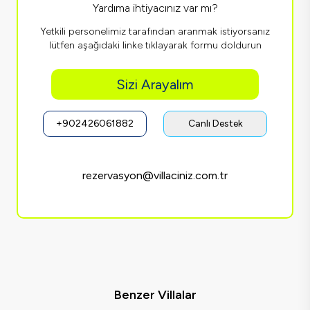
Yardıma ihtiyacınız var mı?
Yetkili personelimiz tarafından aranmak istiyorsanız
lütfen aşağıdaki linke tıklayarak formu doldurun
Sizi Arayalım
+902426061882
Canlı Destek
rezervasyon@villaciniz.com.tr
Benzer Villalar