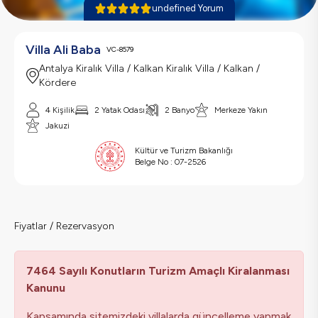
undefined Yorum
Villa Ali Baba
VC-8579
Antalya Kiralık Villa / Kalkan Kiralık Villa / Kalkan /
Kördere
4 Kişilik
2 Yatak Odası
2 Banyo
Merkeze Yakın
Jakuzi
Kültür ve Turizm Bakanlığı
Belge No :
07-2526
Fiyatlar / Rezervasyon
7464 Sayılı Konutların Turizm Amaçlı Kiralanması
Kanunu
Kapsamında sitemizdeki villalarda güncelleme yapmak