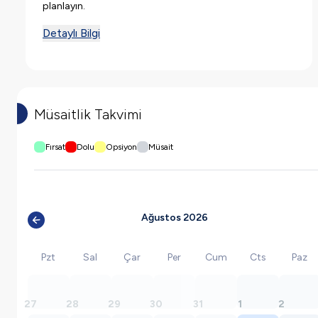
planlayın.
Detaylı Bilgi
Müsaitlik Takvimi
Fırsat
Dolu
Opsiyon
Müsait
Ağustos 2026
Pzt
Sal
Çar
Per
Cum
Cts
Paz
27
28
29
30
31
1
2