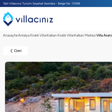
Tatil Villacınız Turizm Seyahat Acentası - Belge No: 11098
Anasayfa
Antalya Kiralık Villa
Kalkan Kiralık Villa
Kalkan Merkez
Villa Anato
Geri