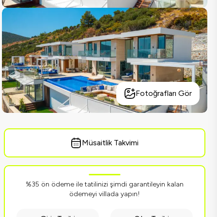
Fotoğrafları Gör
Müsaitlik Takvimi
%35 ön ödeme ile tatilinizi şimdi garantileyin kalan
ödemeyi villada yapın!