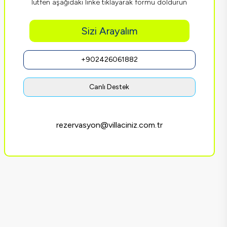
lütfen aşağıdaki linke tıklayarak formu doldurun
Sizi Arayalım
+902426061882
Canlı Destek
rezervasyon@villaciniz.com.tr