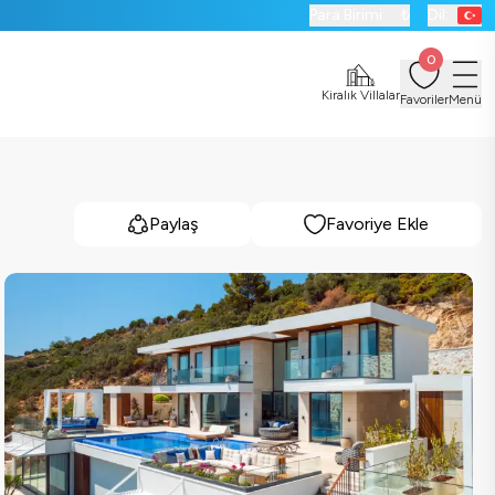
Para Birimi:
₺
Dil:
0
Kiralık Villalar
Favoriler
Menü
Paylaş
Favoriye Ekle