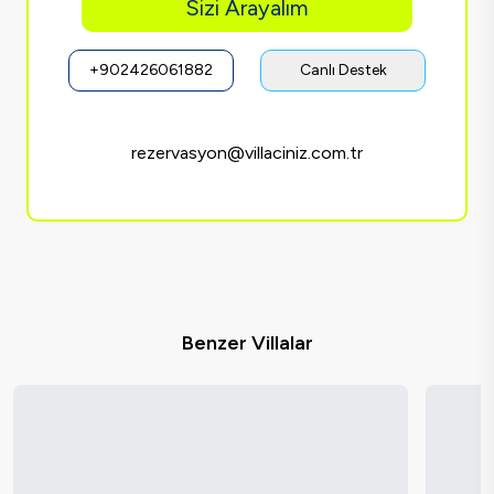
Sizi Arayalım
+902426061882
Canlı Destek
rezervasyon@villaciniz.com.tr
Benzer Villalar