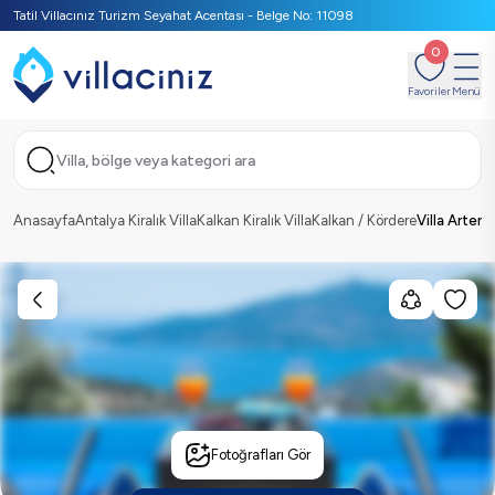
Tatil Villacınız Turizm Seyahat Acentası - Belge No: 11098
0
Favoriler
Menü
Villa, bölge veya kategori ara
Anasayfa
Antalya Kiralık Villa
Kalkan Kiralık Villa
Kalkan / Kördere
Villa Artemi
Fotoğrafları Gör