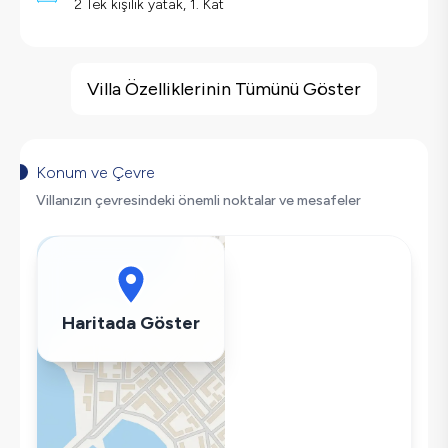
2 Tek kişilik yatak, 1. Kat
Villa Özellikleri
Deniz Manzarası
Villa Özelliklerinin Tümünü Göster
Barbekü
Saç Kurutma Makinası
Bulaşık Makinesi
Konum ve Çevre
Çamaşır Makinesi
Villanızın çevresindeki önemli noktalar ve mesafeler
Buzdolabı
Klima
Wifi / İnternet
Tost Makinesi
Haritada Göster
Mikrodalga
Kettle
Ütü
Havuz-Bahçe Bakımı