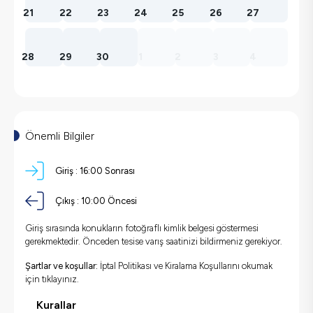
21
22
23
24
25
26
27
28
29
30
1
2
3
4
Önemli Bilgiler
Giriş :
16:00 Sonrası
Çıkış :
10:00 Öncesi
Giriş sırasında konukların fotoğraflı kimlik belgesi göstermesi
gerekmektedir. Önceden tesise varış saatinizi bildirmeniz gerekiyor.
Şartlar ve koşullar:
İptal Politikası ve Kiralama Koşullarını okumak
için
tıklayınız.
Kurallar