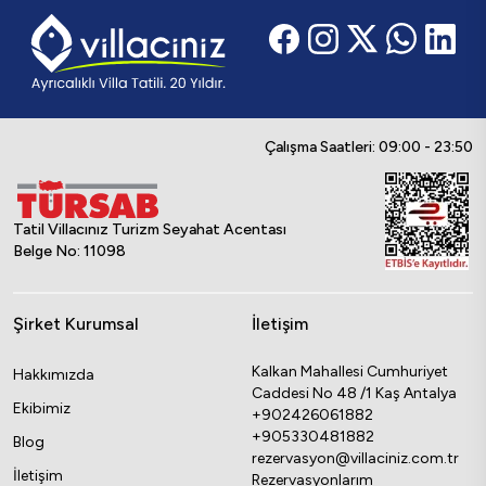
Çalışma Saatleri: 09:00 - 23:50
Tatil Villacınız Turizm Seyahat Acentası
Belge No: 11098
Şirket Kurumsal
İletişim
Kalkan Mahallesi Cumhuriyet
Hakkımızda
Caddesi No 48 /1 Kaş Antalya
Ekibimiz
+902426061882
+905330481882
Blog
rezervasyon@villaciniz.com.tr
İletişim
Rezervasyonlarım