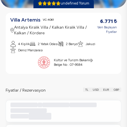
undefined Yorum
Villa Artemis
VC-4061
6.771
₺
Antalya Kiralık Villa / Kalkan Kiralık Villa /
'den Başlayan
Fiyatlar
Kalkan / Kördere
4 Kişilik
2 Yatak Odası
2 Banyo
Jakuzi
Deniz Manzarası
Kültür ve Turizm Bakanlığı
Belge No :
07-9584
Fiyatlar / Rezervasyon
TL
USD
EUR
GBP