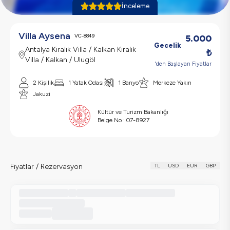
İnceleme
Villa Aysena
VC-8849
5.000
Gecelik
Antalya Kiralık Villa / Kalkan Kiralık
₺
Villa / Kalkan / Ulugöl
'den Başlayan Fiyatlar
2
Kişilik
1
Yatak Odası
1
Banyo
Merkeze Yakın
Jakuzi
Kültür ve Turizm Bakanlığı
Belge No :
07-8927
Fiyatlar / Rezervasyon
TL
USD
EUR
GBP