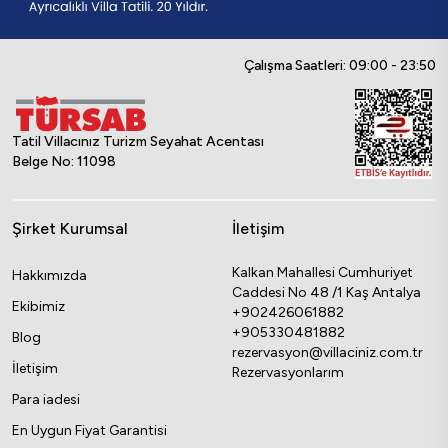
Çalışma Saatleri: 09:00 - 23:50
Tatil Villacınız Turizm Seyahat Acentası
Belge No: 11098
Şirket Kurumsal
İletişim
Kalkan Mahallesi Cumhuriyet
Hakkımızda
Caddesi No 48 /1 Kaş Antalya
Ekibimiz
+902426061882
+905330481882
Blog
rezervasyon@villaciniz.com.tr
İletişim
Rezervasyonlarım
Para iadesi
En Uygun Fiyat Garantisi