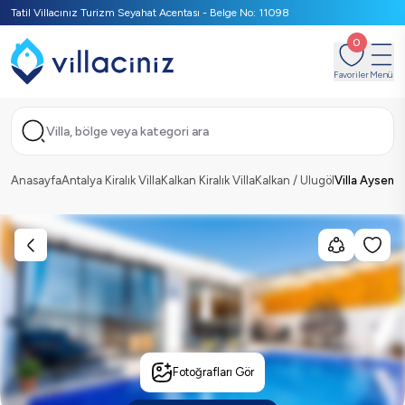
Tatil Villacınız Turizm Seyahat Acentası - Belge No: 11098
0
Favoriler
Menü
Villa, bölge veya kategori ara
Anasayfa
Antalya Kiralık Villa
Kalkan Kiralık Villa
Kalkan / Ulugöl
Villa Aysena
Fotoğrafları Gör