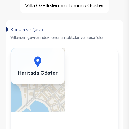
Barbekü
Villa Özelliklerinin Tümünü Göster
Doğa Manzaralı
Salıncak
Korunaklı Havuz
Konum ve Çevre
Saç Kurutma Makinası
Villanızın çevresindeki önemli noktalar ve mesafeler
Bulaşık Makinesi
Çamaşır Makinesi
Buzdolabı
Klima
Haritada Göster
Wifi / İnternet
Kettle
Korunaklı Havuz
Ütü
Havuz-Bahçe Bakımı