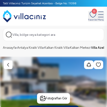
Tatil Villacınız Turizm Seyahat Acentası - Belge No: 11098
0
Favoriler
Menü
Villa, bölge veya kategori ara
Anasayfa
Antalya Kiralık Villa
Kalkan Kiralık Villa
Kalkan Merkez
Villa Azel
Fotoğrafları Gör