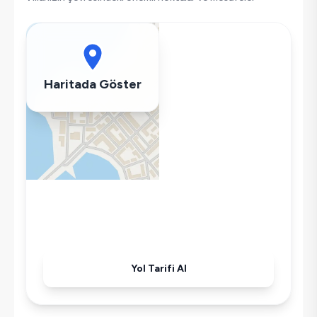
Klima
Wifi / İnternet
Kettle
Ütü
Haritada Göster
Havuz-Bahçe Bakımı
Yol Tarifi Al