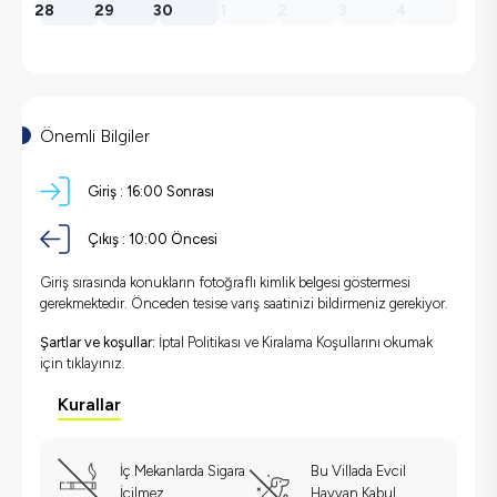
28
29
30
1
2
3
4
Önemli Bilgiler
Giriş :
16:00 Sonrası
Çıkış :
10:00 Öncesi
Giriş sırasında konukların fotoğraflı kimlik belgesi göstermesi
gerekmektedir. Önceden tesise varış saatinizi bildirmeniz gerekiyor.
Şartlar ve koşullar:
İptal Politikası ve Kiralama Koşullarını okumak
için
tıklayınız.
Kurallar
İç Mekanlarda Sigara
Bu Villada Evcil
İçilmez
Hayvan Kabul