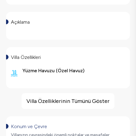
Açıklama
Villa Özellikleri
Yüzme Havuzu
(
Özel Havuz
)
Villa Özellikleri
Barbekü
Villa Özelliklerinin Tümünü Göster
Saç Kurutma Makinası
Bulaşık Makinesi
Çamaşır Makinesi
Konum ve Çevre
Buzdolabı
Villanızın çevresindeki önemli noktalar ve mesafeler