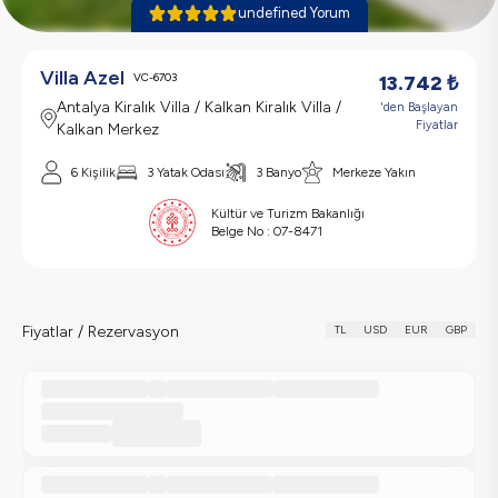
undefined Yorum
Villa Azel
VC-6703
13.742
₺
Antalya Kiralık Villa / Kalkan Kiralık Villa /
'den Başlayan
Fiyatlar
Kalkan Merkez
6 Kişilik
3 Yatak Odası
3 Banyo
Merkeze Yakın
Kültür ve Turizm Bakanlığı
Belge No :
07-8471
Fiyatlar / Rezervasyon
TL
USD
EUR
GBP