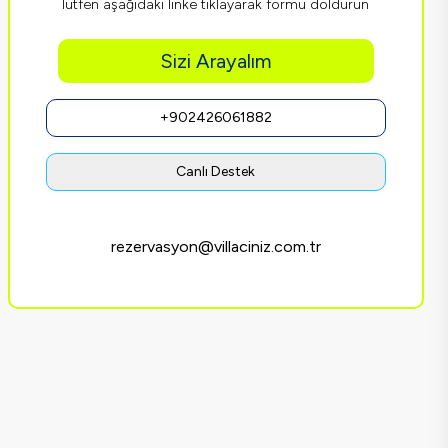
lütfen aşağıdaki linke tıklayarak formu doldurun
Sizi Arayalım
+902426061882
Canlı Destek
rezervasyon@villaciniz.com.tr