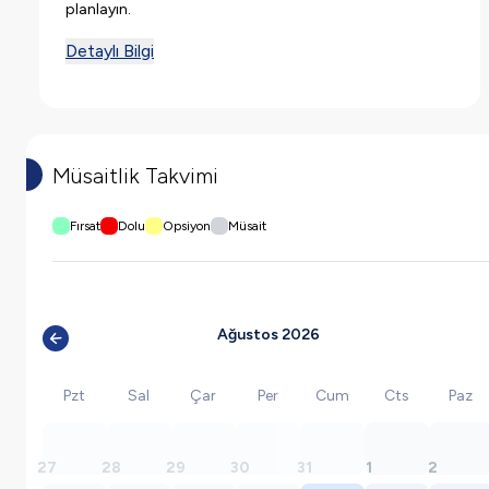
planlayın.
Detaylı Bilgi
Müsaitlik Takvimi
Fırsat
Dolu
Opsiyon
Müsait
Ağustos 2026
Pzt
Sal
Çar
Per
Cum
Cts
Paz
27
28
29
30
31
1
2