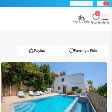
Para Birimi:
₺
Dil:
0
Kiralık Villalar
Favoriler
Menü
Paylaş
Favoriye Ekle