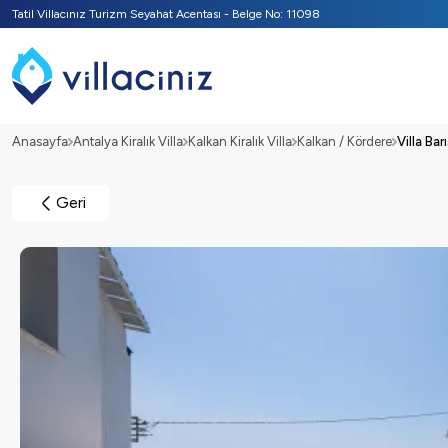
Tatil Villacınız Turizm Seyahat Acentası - Belge No: 11098
Anasayfa
Antalya Kiralık Villa
Kalkan Kiralık Villa
Kalkan / Kördere
Villa Barı
Geri