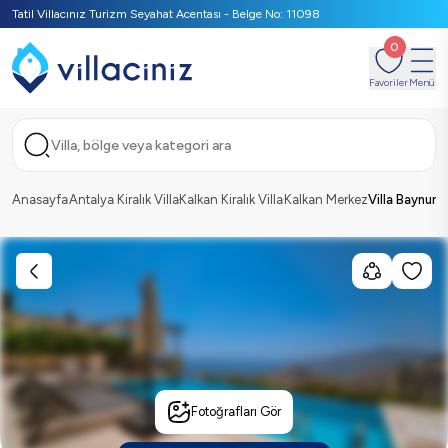
Tatil Villacınız Turizm Seyahat Acentası - Belge No: 11098
0
Favoriler
Menü
Villa, bölge veya kategori ara
Anasayfa
Antalya Kiralık Villa
Kalkan Kiralık Villa
Kalkan Merkez
Villa Baynur
Fotoğrafları Gör