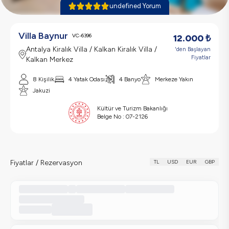
undefined Yorum
Villa Baynur
VC-6396
12.000
₺
Antalya Kiralık Villa / Kalkan Kiralık Villa /
'den Başlayan
Fiyatlar
Kalkan Merkez
8 Kişilik
4 Yatak Odası
4 Banyo
Merkeze Yakın
Jakuzi
Kültür ve Turizm Bakanlığı
Belge No :
07-2126
Fiyatlar / Rezervasyon
TL
USD
EUR
GBP