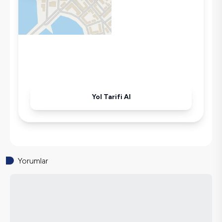
Kettle
Ütü
Havuz-Bahçe Bakımı
Yol Tarifi Al
Yorumlar