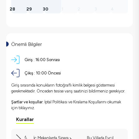
28
29
30
1
2
3
4
Önemli Bilgiler
Giriş :
16:00 Sonrası
Çıkış :
10:00 Öncesi
Giriş sırasında konukların fotoğraflı kimlik belgesi göstermesi
gerekmektedir. Önceden tesise varış saatinizi bildirmeniz gerekiyor.
Şartlar ve koşullar:
İptal Politikası ve Kiralama Koşullarını okumak
için
tıklayınız.
Kurallar
İç Mekanlarda Sigara
Bu Villada Evcil