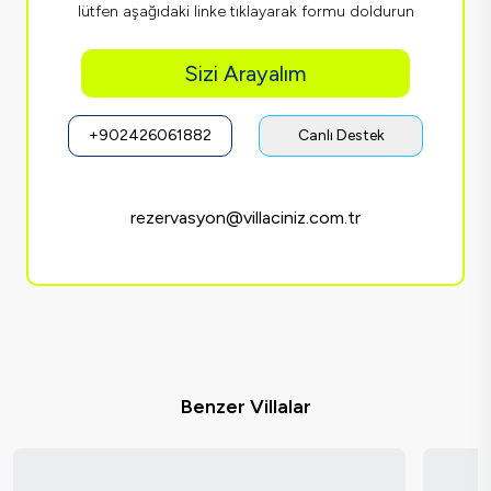
lütfen aşağıdaki linke tıklayarak formu doldurun
Sizi Arayalım
+902426061882
Canlı Destek
rezervasyon@villaciniz.com.tr
Benzer Villalar