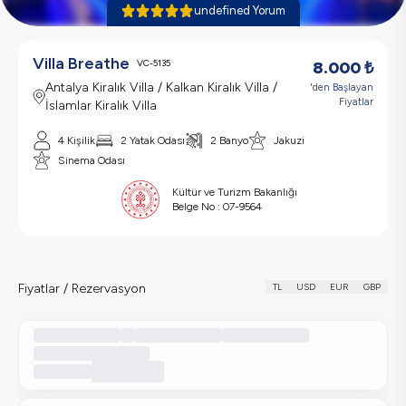
undefined Yorum
Villa Breathe
VC-5135
8.000
₺
Antalya Kiralık Villa / Kalkan Kiralık Villa /
'den Başlayan
Fiyatlar
İslamlar Kiralık Villa
4 Kişilik
2 Yatak Odası
2 Banyo
Jakuzi
Sinema Odası
Kültür ve Turizm Bakanlığı
Belge No :
07-9564
Fiyatlar / Rezervasyon
TL
USD
EUR
GBP