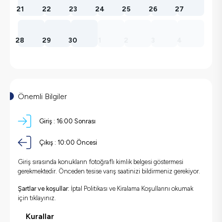
21
22
23
24
25
26
27
28
29
30
1
2
3
4
Önemli Bilgiler
Giriş :
16:00 Sonrası
Çıkış :
10:00 Öncesi
Giriş sırasında konukların fotoğraflı kimlik belgesi göstermesi
gerekmektedir. Önceden tesise varış saatinizi bildirmeniz gerekiyor.
Şartlar ve koşullar:
İptal Politikası ve Kiralama Koşullarını okumak
için
tıklayınız.
Kurallar