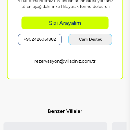
Yetkili personelimiz tarafından aranmak istiyorsanız
lütfen aşağıdaki linke tıklayarak formu doldurun
Sizi Arayalım
+902426061882
Canlı Destek
rezervasyon@villaciniz.com.tr
Benzer Villalar