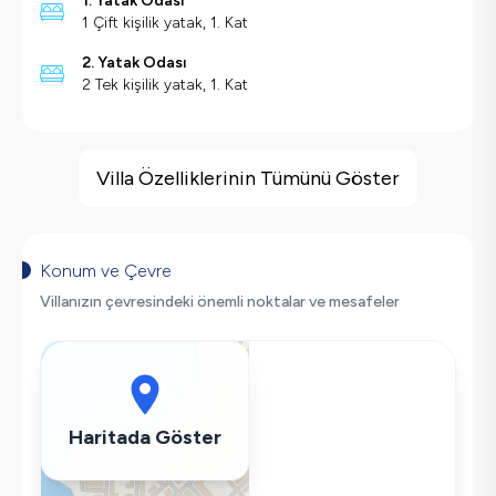
1. Yatak Odası
1 Çift kişilik yatak, 1. Kat
2. Yatak Odası
2 Tek kişilik yatak, 1. Kat
Villa Özellikleri
Sauna
Villa Özelliklerinin Tümünü Göster
Hamam
Sinema Odası
Kapalı Havuz
Konum ve Çevre
Havuz Isıtma
Villanızın çevresindeki önemli noktalar ve mesafeler
Barbekü
Doğa Manzaralı
Salıncak
Korunaklı Havuz
Haritada Göster
Şömine
Saç Kurutma Makinası