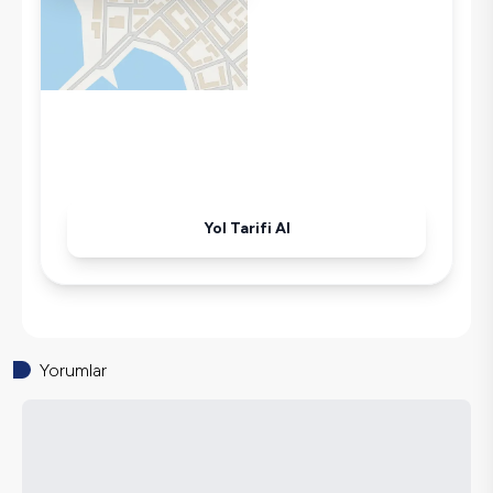
Bulaşık Makinesi
Çamaşır Makinesi
Buzdolabı
Klima
Wifi / İnternet
Tost Makinesi
Mikrodalga
Yol Tarifi Al
Kettle
Korunaklı Havuz
Ütü
Havuz-Bahçe Bakımı
Yorumlar