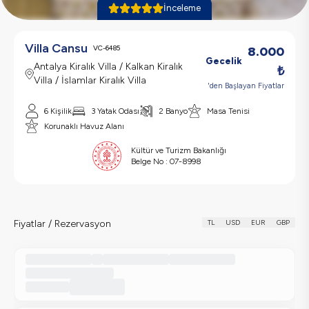
İnceleme
Villa Cansu
VC-6485
8.000
Gecelik
Antalya Kiralık Villa / Kalkan Kiralık
₺
Villa / İslamlar Kiralık Villa
'den Başlayan Fiyatlar
6
Kişilik
3
Yatak Odası
2
Banyo
Masa Tenisi
Korunaklı Havuz Alanı
Kültür ve Turizm Bakanlığı
Belge No :
07-8998
Fiyatlar / Rezervasyon
TL
USD
EUR
GBP