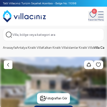
Tatil Villacınız Turizm Seyahat Acentası - Belge No: 11098
0
Favoriler
Menü
Villa, bölge veya kategori ara
Anasayfa
Antalya Kiralık Villa
Kalkan Kiralık Villa
İslamlar Kiralık Villa
Villa Can
Fotoğrafları Gör