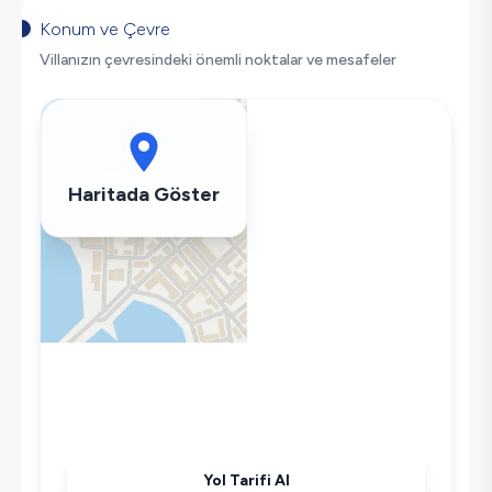
Salıncak
Konum ve Çevre
Saç Kurutma Makinası
Villanızın çevresindeki önemli noktalar ve mesafeler
Bulaşık Makinesi
Çamaşır Makinesi
Buzdolabı
Klima
Haritada Göster
Wifi / İnternet
Tost Makinesi
Mikrodalga
Kettle
Korunaklı Havuz
Ütü
Havuz-Bahçe Bakımı
Yol Tarifi Al