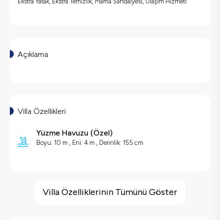
Ekstra Yatak, Ekstra Temizlik, Mama Sandalyesi, Ulaşım Hizmeti
Açıklama
Villa Özellikleri
Yüzme Havuzu (
Özel
)
Boyu: 10 m ,
Eni: 4 m ,
Derinlik: 155 cm
Villa Özellikleri
Geniş Ailelere Uygun
Villa Özelliklerinin Tümünü Göster
Doğa Manzaralı
Masa Tenisi