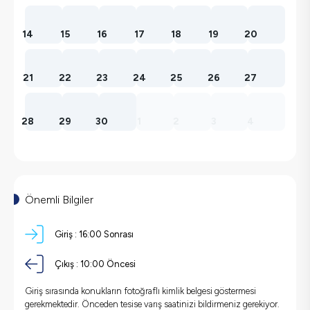
14
15
16
17
18
19
20
21
22
23
24
25
26
27
28
29
30
1
2
3
4
Önemli Bilgiler
Giriş :
16:00 Sonrası
Çıkış :
10:00 Öncesi
Giriş sırasında konukların fotoğraflı kimlik belgesi göstermesi
gerekmektedir. Önceden tesise varış saatinizi bildirmeniz gerekiyor.