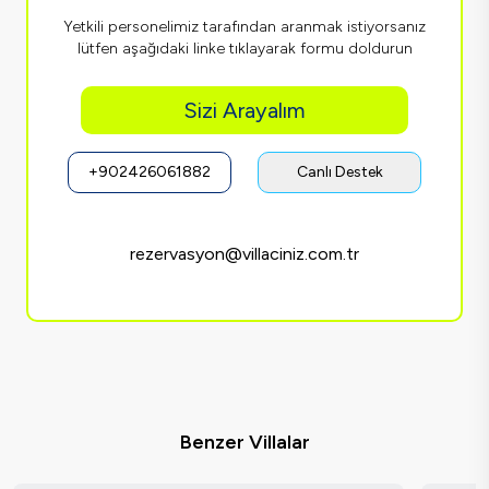
Yetkili personelimiz tarafından aranmak istiyorsanız
lütfen aşağıdaki linke tıklayarak formu doldurun
Sizi Arayalım
+902426061882
Canlı Destek
rezervasyon@villaciniz.com.tr
Benzer Villalar