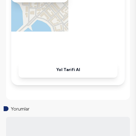
Kettle
Korunaklı Havuz
Ütü
Havuz-Bahçe Bakımı
Yol Tarifi Al
Yorumlar