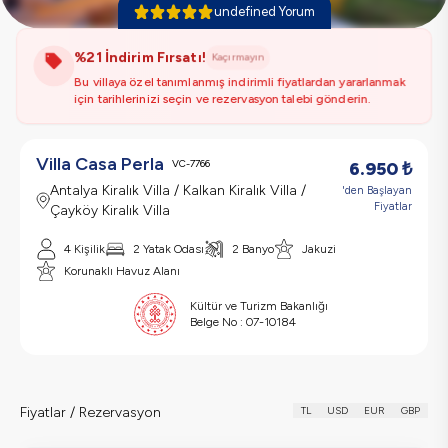
undefined Yorum
%21 İndirim Fırsatı!
Kaçırmayın
Bu villaya özel tanımlanmış indirimli fiyatlardan yararlanmak
için tarihlerinizi seçin ve rezervasyon talebi gönderin.
Villa Casa Perla
VC-7766
6.950
₺
Antalya Kiralık Villa / Kalkan Kiralık Villa /
'den Başlayan
Fiyatlar
Çayköy Kiralık Villa
4 Kişilik
2 Yatak Odası
2 Banyo
Jakuzi
Korunaklı Havuz Alanı
Kültür ve Turizm Bakanlığı
Belge No :
07-10184
Fiyatlar / Rezervasyon
TL
USD
EUR
GBP