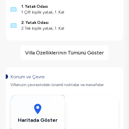
1. Yatak Odası
1 Çift kişilik yatak, 1. Kat
2. Yatak Odası
2 Tek kişilik yatak, 1. Kat
Villa Özellikleri
Barbekü
Villa Özelliklerinin Tümünü Göster
Doğa Manzaralı
Bilardo
Salıncak
Konum ve Çevre
Saç Kurutma Makinası
Villanızın çevresindeki önemli noktalar ve mesafeler
Bulaşık Makinesi
Çamaşır Makinesi
Buzdolabı
Klima
Haritada Göster
Wifi / İnternet