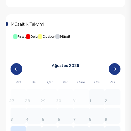
Müsaitlik Takvimi
Fırsat
Dolu
Opsiyon
Müsait
Ağustos 2026
Pzt
Sal
Çar
Per
Cum
Cts
Paz
27
28
29
30
31
1
2
3
4
5
6
7
8
9