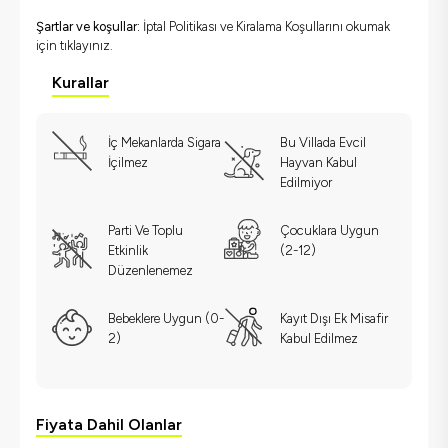
Şartlar ve koşullar:
İptal Politikası ve Kiralama Koşullarını okumak
için
tıklayınız.
Kurallar
İç Mekanlarda Sigara
Bu Villada Evcil
İçilmez
Hayvan Kabul
Edilmiyor
Parti Ve Toplu
Çocuklara Uygun
Etkinlik
(2-12)
Düzenlenemez
Bebeklere Uygun (0-
Kayıt Dışı Ek Misafir
2)
Kabul Edilmez
Fiyata Dahil Olanlar