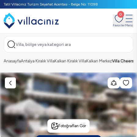
Tatil Villacınız Turizm Seyahat Acentası - Belge No: 11098
0
Favoriler
Menü
Villa, bölge veya kategori ara
Anasayfa
Antalya Kiralık Villa
Kalkan Kiralık Villa
Kalkan Merkez
Villa Cheers
Fotoğrafları Gör