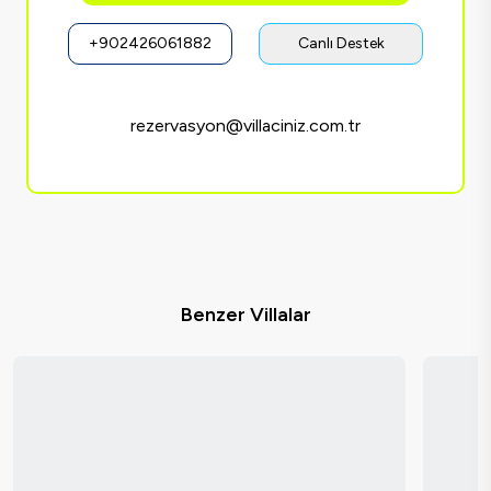
+902426061882
Canlı Destek
rezervasyon@villaciniz.com.tr
Benzer Villalar