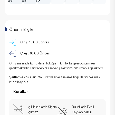
28
29
30
1
2
3
4
Önemli Bilgiler
Giriş :
16:00 Sonrası
Çıkış :
10:00 Öncesi
Giriş sırasında konukların fotoğraflı kimlik belgesi göstermesi
gerekmektedir. Önceden tesise varış saatinizi bildirmeniz gerekiyor.
Şartlar ve koşullar:
İptal Politikası ve Kiralama Koşullarını okumak
için
tıklayınız.
Kurallar
İç Mekanlarda Sigara
Bu Villada Evcil
İçilmez
Hayvan Kabul