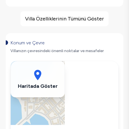
Villa Özellikleri
Deniz Manzarası
Villa Özelliklerinin Tümünü Göster
Geniş Ailelere Uygun
Salıncak
Saç Kurutma Makinası
Konum ve Çevre
Bulaşık Makinesi
Villanızın çevresindeki önemli noktalar ve mesafeler
Çamaşır Makinesi
Buzdolabı
Klima
Wifi / İnternet
Haritada Göster
Tost Makinesi
Mikrodalga
Kettle
Ütü
Havuz-Bahçe Bakımı