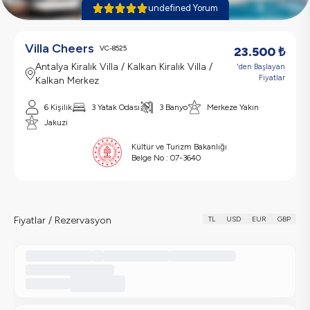
undefined Yorum
Villa Cheers
VC-8525
23.500
₺
Antalya Kiralık Villa / Kalkan Kiralık Villa /
'den Başlayan
Fiyatlar
Kalkan Merkez
6 Kişilik
3 Yatak Odası
3 Banyo
Merkeze Yakın
Jakuzi
Kültür ve Turizm Bakanlığı
Belge No :
07-3640
Fiyatlar / Rezervasyon
TL
USD
EUR
GBP