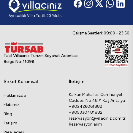
Çalışma Saatleri: 09:00 - 23:50
Tatil Villacınız Turizm Seyahat Acentası
Belge No: 11098
Şirket Kurumsal
İletişim
Kalkan Mahallesi Cumhuriyet
Hakkımızda
Caddesi No 48 /1 Kaş Antalya
Ekibimiz
+902426061882
+905330481882
Blog
rezervasyon@villaciniz.com.tr
İletişim
Rezervasyonlarım
Para iadesi