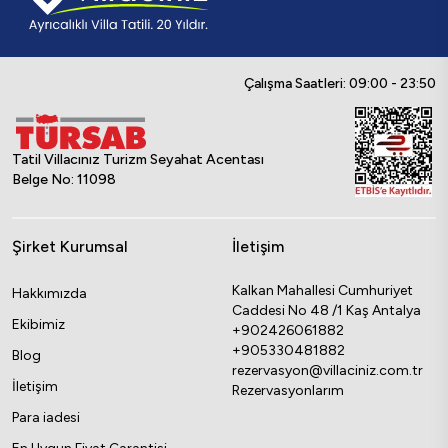
Çalışma Saatleri: 09:00 - 23:50
Tatil Villacınız Turizm Seyahat Acentası
Belge No: 11098
Şirket Kurumsal
İletişim
Kalkan Mahallesi Cumhuriyet
Hakkımızda
Caddesi No 48 /1 Kaş Antalya
Ekibimiz
+902426061882
+905330481882
Blog
rezervasyon@villaciniz.com.tr
İletişim
Rezervasyonlarım
Para iadesi