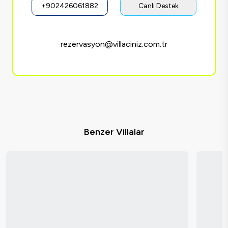
+902426061882
Canlı Destek
rezervasyon@villaciniz.com.tr
Benzer Villalar