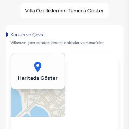
Villa Özellikleri
Çocuk Oyun Alanı
Villa Özelliklerinin Tümünü Göster
Doğa Manzaralı
Salıncak
Korunaklı Havuz
Konum ve Çevre
Saç Kurutma Makinası
Villanızın çevresindeki önemli noktalar ve mesafeler
Bulaşık Makinesi
Çamaşır Makinesi
Buzdolabı
Klima
Haritada Göster
Wifi / İnternet
Tost Makinesi
Mikrodalga
Kettle
Korunaklı Havuz
Ütü