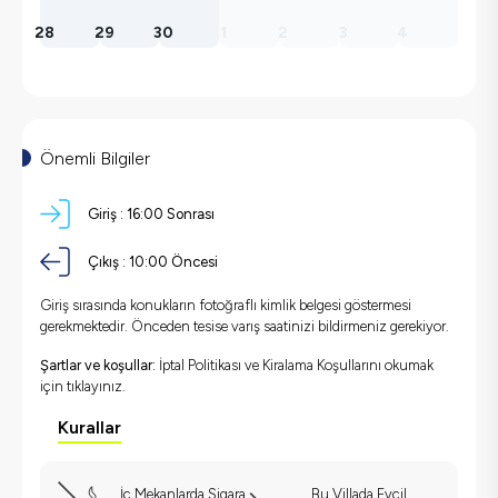
28
29
30
1
2
3
4
Önemli Bilgiler
Giriş :
16:00 Sonrası
Çıkış :
10:00 Öncesi
Giriş sırasında konukların fotoğraflı kimlik belgesi göstermesi
gerekmektedir. Önceden tesise varış saatinizi bildirmeniz gerekiyor.
Şartlar ve koşullar:
İptal Politikası ve Kiralama Koşullarını okumak
için
tıklayınız.
Kurallar
İç Mekanlarda Sigara
Bu Villada Evcil