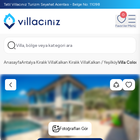
Tatil Villacınız Turizm Seyahat Acentası - Belge No: 11098
0
Favoriler
Menü
Villa, bölge veya kategori ara
Anasayfa
Antalya Kiralık Villa
Kalkan Kiralık Villa
Kalkan / Yeşilköy
Villa Colom
Fotoğrafları Gör