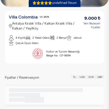
undefined Yorum
Villa Colombia
VC-8578
9.000
₺
Antalya Kiralık Villa / Kalkan Kiralık Villa /
'den Başlayan
Fiyatlar
Kalkan / Yeşilköy
4 Kişilik
2 Yatak Odası
2 Banyo
Jakuzi
Çocuk Oyun Alanı
Kültür ve Turizm Bakanlığı
Belge No :
07-9894
Fiyatlar / Rezervasyon
TL
USD
EUR
GBP