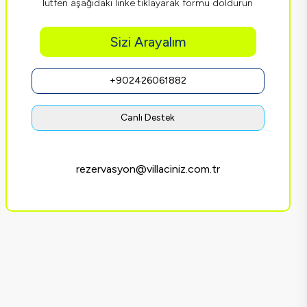
lütfen aşağıdaki linke tıklayarak formu doldurun
Sizi Arayalım
+902426061882
Canlı Destek
rezervasyon@villaciniz.com.tr