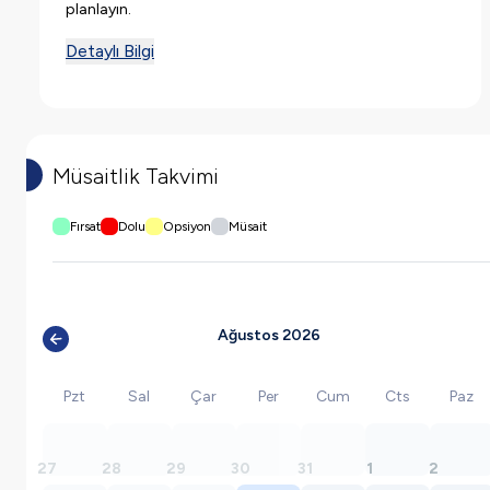
planlayın.
Detaylı Bilgi
Müsaitlik Takvimi
Fırsat
Dolu
Opsiyon
Müsait
Ağustos 2026
Pzt
Sal
Çar
Per
Cum
Cts
Paz
27
28
29
30
31
1
2