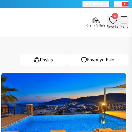
Para Birimi:
₺
Dil:
0
Kiralık Villalar
Favoriler
Menü
Paylaş
Favoriye Ekle