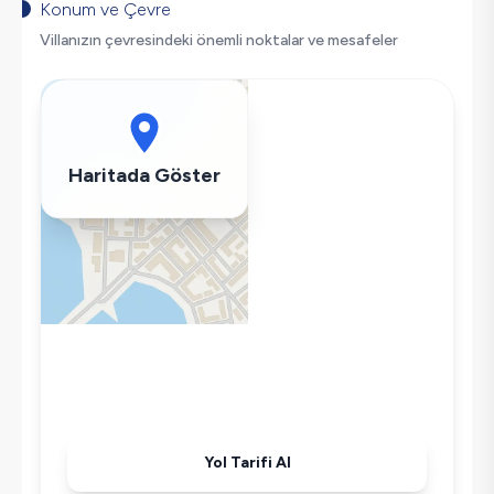
Salıncak
Konum ve Çevre
Saç Kurutma Makinası
Villanızın çevresindeki önemli noktalar ve mesafeler
Bulaşık Makinesi
Çamaşır Makinesi
Buzdolabı
Klima
Haritada Göster
Wifi / İnternet
Kettle
Ütü
Havuz-Bahçe Bakımı
Yol Tarifi Al