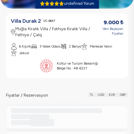
undefined Yorum
Villa Durak 2
VC-8647
9.000
₺
Muğla Kiralık Villa / Fethiye Kiralık Villa /
'den Başlayan
Fiyatlar
Fethiye / Çalış
6 Kişilik
3 Yatak Odası
2 Banyo
Merkeze Yakın
Jakuzi
Kültür ve Turizm Bakanlığı
Belge No :
48-6221
Fiyatlar / Rezervasyon
TL
USD
EUR
GBP