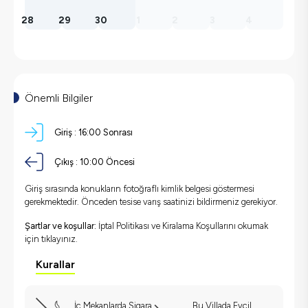
28
29
30
1
2
3
4
Önemli Bilgiler
Giriş :
16:00 Sonrası
Çıkış :
10:00 Öncesi
Giriş sırasında konukların fotoğraflı kimlik belgesi göstermesi
gerekmektedir. Önceden tesise varış saatinizi bildirmeniz gerekiyor.
Şartlar ve koşullar:
İptal Politikası ve Kiralama Koşullarını okumak
için
tıklayınız.
Kurallar
İç Mekanlarda Sigara
Bu Villada Evcil