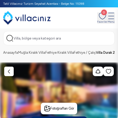
Tatil Villacınız Turizm Seyahat Acentası - Belge No: 11098
0
Favoriler
Menü
Villa, bölge veya kategori ara
Anasayfa
Muğla Kiralık Villa
Fethiye Kiralık Villa
Fethiye / Çalış
Villa Durak 2
Fotoğrafları Gör