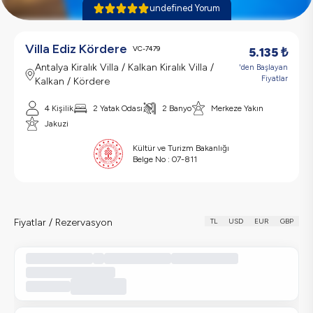
undefined Yorum
Villa Ediz Kördere
VC-7479
5.135
₺
Antalya Kiralık Villa / Kalkan Kiralık Villa /
'den Başlayan
Fiyatlar
Kalkan / Kördere
4 Kişilik
2 Yatak Odası
2 Banyo
Merkeze Yakın
Jakuzi
Kültür ve Turizm Bakanlığı
Belge No :
07-811
Fiyatlar / Rezervasyon
TL
USD
EUR
GBP