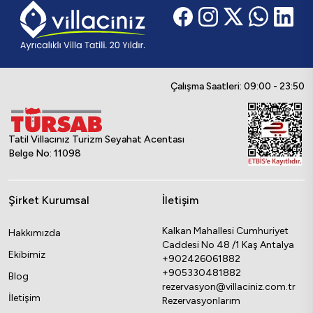
Çalışma Saatleri: 09:00 - 23:50
Tatil Villacınız Turizm Seyahat Acentası
Belge No: 11098
Şirket Kurumsal
İletişim
Kalkan Mahallesi Cumhuriyet
Hakkımızda
Caddesi No 48 /1 Kaş Antalya
Ekibimiz
+902426061882
+905330481882
Blog
rezervasyon@villaciniz.com.tr
İletişim
Rezervasyonlarım