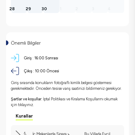
28
29
30
1
2
3
4
Önemli Bilgiler
Giriş :
16:00 Sonrası
Çıkış :
10:00 Öncesi
Giriş sırasında konukların fotoğraflı kimlik belgesi göstermesi
gerekmektedir. Önceden tesise varış saatinizi bildirmeniz gerekiyor.
Şartlar ve koşullar:
İptal Politikası ve Kiralama Koşullarını okumak
için
tıklayınız.
Kurallar
İç Mekanlarda Sigara
Bu Villada Evcil