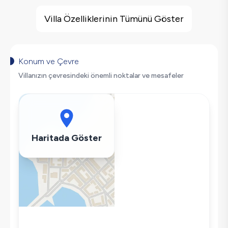
Villa Özellikleri
Barbekü
Villa Özelliklerinin Tümünü Göster
Salıncak
Saç Kurutma Makinası
Bulaşık Makinesi
Konum ve Çevre
Çamaşır Makinesi
Villanızın çevresindeki önemli noktalar ve mesafeler
Buzdolabı
Klima
Wifi / İnternet
Tost Makinesi
Haritada Göster
Mikrodalga
Kettle
Korunaklı Havuz
Ütü
Havuz-Bahçe Bakımı