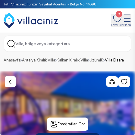
Tatil Villacınız Turizm Seyahat Acentası - Belge No: 11098
0
Favoriler
Menü
Villa, bölge veya kategori ara
Anasayfa
Antalya Kiralık Villa
Kalkan Kiralık Villa
Üzümlü
Villa Elsara
Fotoğrafları Gör