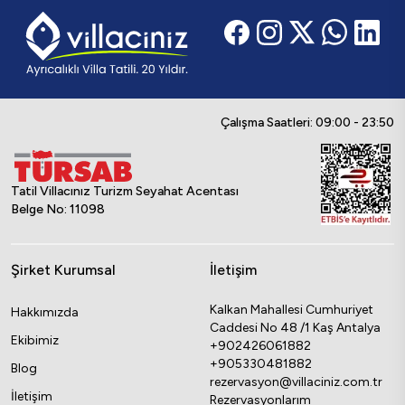
Çalışma Saatleri: 09:00 - 23:50
Tatil Villacınız Turizm Seyahat Acentası
Belge No: 11098
Şirket Kurumsal
İletişim
Kalkan Mahallesi Cumhuriyet
Hakkımızda
Caddesi No 48 /1 Kaş Antalya
Ekibimiz
+902426061882
+905330481882
Blog
rezervasyon@villaciniz.com.tr
İletişim
Rezervasyonlarım