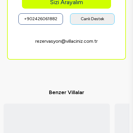
Sizi Arayalım
+902426061882
Canlı Destek
rezervasyon@villaciniz.com.tr
Benzer Villalar