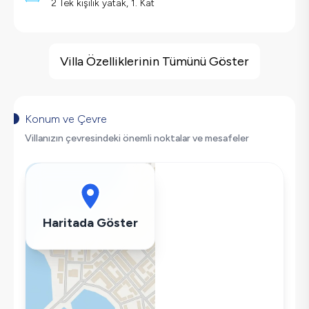
2 Tek kişilik yatak, 1. Kat
Villa Özellikleri
Jakuzi
Villa Özelliklerinin Tümünü Göster
Çocuk Oyun Alanı
Barbekü
Doğa Manzaralı
Konum ve Çevre
Langırt
Villanızın çevresindeki önemli noktalar ve mesafeler
Salıncak
Saç Kurutma Makinası
Bulaşık Makinesi
Çamaşır Makinesi
Haritada Göster
Buzdolabı
Klima
Wifi / İnternet
Tost Makinesi