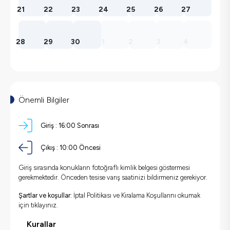
21
22
23
24
25
26
27
28
29
30
1
2
3
4
Önemli Bilgiler
Giriş :
16:00 Sonrası
Çıkış :
10:00 Öncesi
Giriş sırasında konukların fotoğraflı kimlik belgesi göstermesi
gerekmektedir. Önceden tesise varış saatinizi bildirmeniz gerekiyor.
Şartlar ve koşullar:
İptal Politikası ve Kiralama Koşullarını okumak
için
tıklayınız.
Kurallar