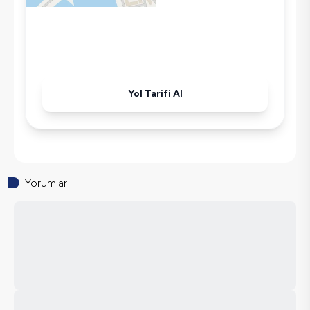
Mikrodalga
Kettle
Korunaklı Havuz
Ütü
Havuz-Bahçe Bakımı
Yol Tarifi Al
Yorumlar