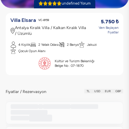
undefined Yorum
Villa Elsara
VC-8159
5.750
₺
Antalya Kiralık Villa / Kalkan Kiralık Villa
'den Başlayan
Fiyatlar
/ Üzümlü
4 Kişilik
2 Yatak Odası
2 Banyo
Jakuzi
Çocuk Oyun Alanı
Kültür ve Turizm Bakanlığı
Belge No :
07-1870
Fiyatlar / Rezervasyon
TL
USD
EUR
GBP