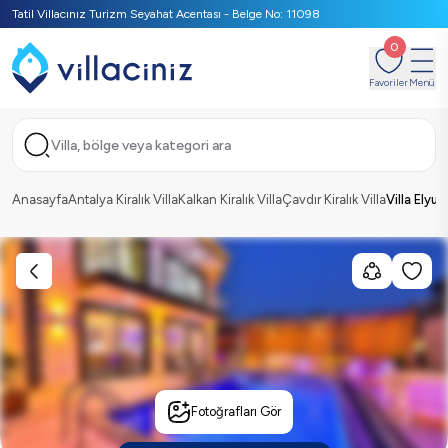
Tatil Villacınız Turizm Seyahat Acentası - Belge No: 11098
0
Favoriler
Menü
Villa, bölge veya kategori ara
Anasayfa
Antalya Kiralık Villa
Kalkan Kiralık Villa
Çavdır Kiralık Villa
Villa Elyuh
Fotoğrafları Gör