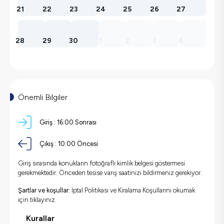
21
22
23
24
25
26
27
28
29
30
1
2
3
4
Önemli Bilgiler
Giriş :
16:00 Sonrası
Çıkış :
10:00 Öncesi
Giriş sırasında konukların fotoğraflı kimlik belgesi göstermesi
gerekmektedir. Önceden tesise varış saatinizi bildirmeniz gerekiyor.
Şartlar ve koşullar:
İptal Politikası ve Kiralama Koşullarını okumak
için
tıklayınız.
Kurallar