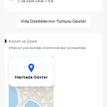
2 Tek kişilik yatak, 1. Kat
Villa Özellikleri
Barbekü
Villa Özelliklerinin Tümünü Göster
Doğa Manzaralı
Langırt
Salıncak
Konum ve Çevre
Korunaklı Havuz
Villanızın çevresindeki önemli noktalar ve mesafeler
Saç Kurutma Makinası
Bulaşık Makinesi
Çamaşır Makinesi
Buzdolabı
Haritada Göster
Klima
Wifi / İnternet
Tost Makinesi
Mikrodalga