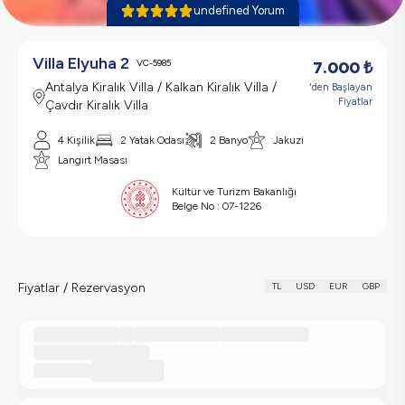
undefined Yorum
Villa Elyuha 2
VC-5985
7.000
₺
Antalya Kiralık Villa / Kalkan Kiralık Villa /
'den Başlayan
Fiyatlar
Çavdır Kiralık Villa
4 Kişilik
2 Yatak Odası
2 Banyo
Jakuzi
Langırt Masası
Kültür ve Turizm Bakanlığı
Belge No :
07-1226
Fiyatlar / Rezervasyon
TL
USD
EUR
GBP