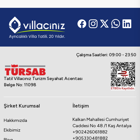
Çalışma Saatleri: 09:00 - 23:50
Tatil Villacınız Turizm Seyahat Acentası
Belge No: 11098
Şirket Kurumsal
İletişim
Kalkan Mahallesi Cumhuriyet
Hakkımızda
Caddesi No 48 /1 Kaş Antalya
Ekibimiz
+902426061882
+905330481882
Blog