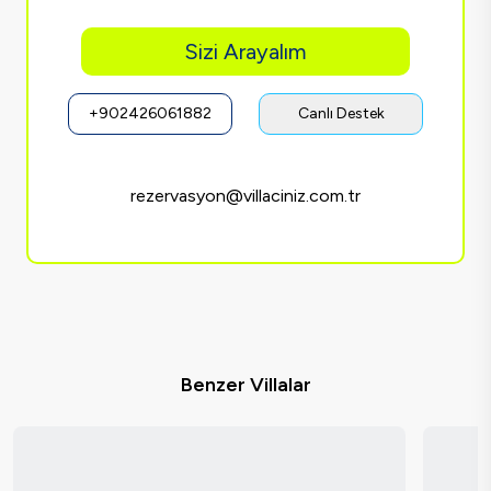
Sizi Arayalım
+902426061882
Canlı Destek
rezervasyon@villaciniz.com.tr
Benzer Villalar