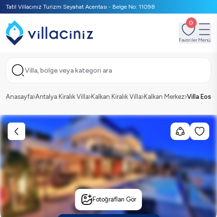
Tatil Villacınız Turizm Seyahat Acentası - Belge No: 11098
0
Favoriler
Menü
Villa, bölge veya kategori ara
Anasayfa
Antalya Kiralık Villa
Kalkan Kiralık Villa
Kalkan Merkez
Villa Eos
Fotoğrafları Gör