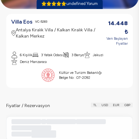
undefined Yorum
Villa Eos
VC-5283
14.448
Antalya Kiralık Villa / Kalkan Kiralık Villa /
₺
Kalkan Merkez
'den Başlayan
Fiyatlar
6 Kişilik
3 Yatak Odası
3 Banyo
Jakuzi
Deniz Manzarası
Kültür ve Turizm Bakanlığı
Belge No :
07-2092
Fiyatlar / Rezervasyon
TL
USD
EUR
GBP