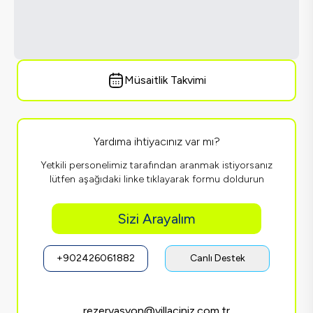
Müsaitlik Takvimi
Yardıma ihtiyacınız var mı?
Yetkili personelimiz tarafından aranmak istiyorsanız
lütfen aşağıdaki linke tıklayarak formu doldurun
Sizi Arayalım
+902426061882
Canlı Destek
rezervasyon@villaciniz.com.tr