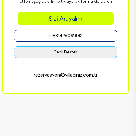
lütfen aşağıdaki linke tıklayarak formu doldurun
Sizi Arayalım
+902426061882
Canlı Destek
rezervasyon@villaciniz.com.tr