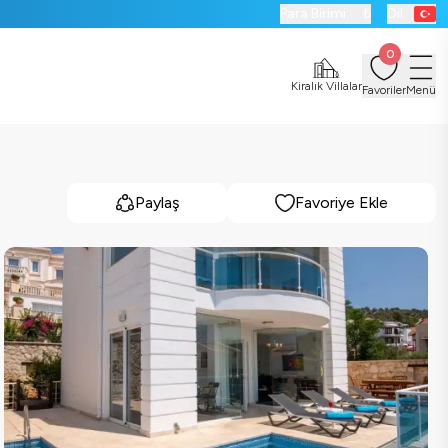
Para Birimi:
₺
Dil:
0
Kiralık Villalar
Favoriler
Menü
Paylaş
Favoriye Ekle