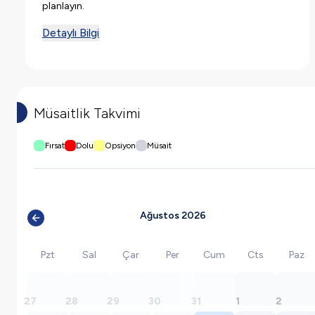
planlayın.
Detaylı Bilgi
Müsaitlik Takvimi
Fırsat
Dolu
Opsiyon
Müsait
Ağustos 2026
Pzt
Sal
Çar
Per
Cum
Cts
Paz
27
28
29
30
31
1
2