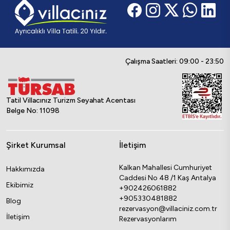
Çalışma Saatleri: 09:00 - 23:50
Tatil Villacınız Turizm Seyahat Acentası
Belge No: 11098
Şirket Kurumsal
İletişim
Kalkan Mahallesi Cumhuriyet
Hakkımızda
Caddesi No 48 /1 Kaş Antalya
Ekibimiz
+902426061882
+905330481882
Blog
rezervasyon@villaciniz.com.tr
İletişim
Rezervasyonlarım