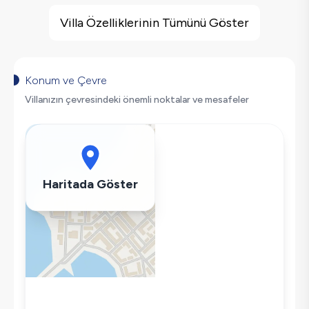
Villa Özellikleri
Barbekü
Villa Özelliklerinin Tümünü Göster
Doğa Manzaralı
Salıncak
Korunaklı Havuz
Konum ve Çevre
Saç Kurutma Makinası
Villanızın çevresindeki önemli noktalar ve mesafeler
Bulaşık Makinesi
Çamaşır Makinesi
Buzdolabı
Klima
Haritada Göster
Wifi / İnternet
Tost Makinesi
Mikrodalga
Kettle
Korunaklı Havuz
Ütü