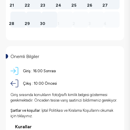
21
22
23
24
25
26
27
28
29
30
1
2
3
4
Önemli Bilgiler
Giriş :
16:00 Sonrası
Çıkış :
10:00 Öncesi
Giriş sırasında konukların fotoğraflı kimlik belgesi göstermesi
gerekmektedir. Önceden tesise varış saatinizi bildirmeniz gerekiyor.
Şartlar ve koşullar:
İptal Politikası ve Kiralama Koşullarını okumak
için
tıklayınız.
Kurallar