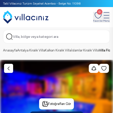
Tatil Villacınız Turizm Seyahat Acentası - Belge No: 11098
0
Favoriler
Menü
Villa, bölge veya kategori ara
Anasayfa
Antalya Kiralık Villa
Kalkan Kiralık Villa
İslamlar Kiralık Villa
Villa Flor
Fotoğrafları Gör