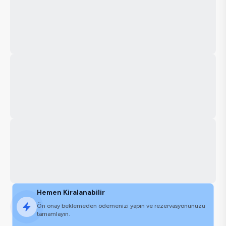
Hemen Kiralanabilir
Ön onay beklemeden ödemenizi yapın ve rezervasyonunuzu
tamamlayın.