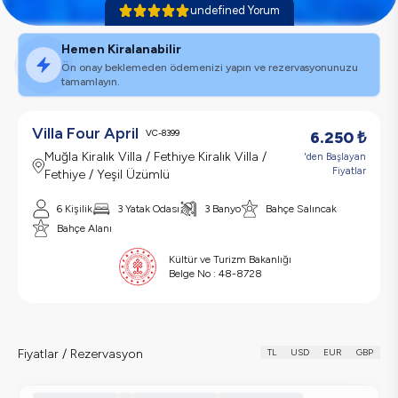
undefined Yorum
Hemen Kiralanabilir
Ön onay beklemeden ödemenizi yapın ve rezervasyonunuzu
tamamlayın.
Villa Four April
VC-8399
6.250
₺
Muğla Kiralık Villa / Fethiye Kiralık Villa /
'den Başlayan
Fiyatlar
Fethiye / Yeşil Üzümlü
6 Kişilik
3 Yatak Odası
3 Banyo
Bahçe Salıncak
Bahçe Alanı
Kültür ve Turizm Bakanlığı
Belge No :
48-8728
Fiyatlar / Rezervasyon
TL
USD
EUR
GBP