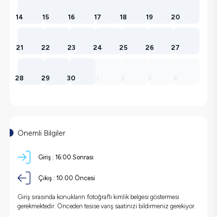
14
15
16
17
18
19
20
21
22
23
24
25
26
27
28
29
30
1
2
3
4
Önemli Bilgiler
Giriş :
16:00 Sonrası
Çıkış :
10:00 Öncesi
Giriş sırasında konukların fotoğraflı kimlik belgesi göstermesi
gerekmektedir. Önceden tesise varış saatinizi bildirmeniz gerekiyor.