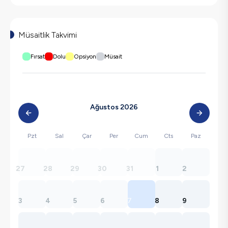
Müsaitlik Takvimi
Fırsat
Dolu
Opsiyon
Müsait
Ağustos 2026
Pzt
Sal
Çar
Per
Cum
Cts
Paz
27
28
29
30
31
1
2
3
4
5
6
7
8
9