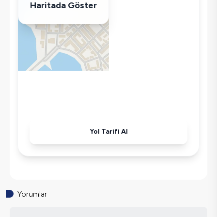
Haritada Göster
Tost Makinesi
Mikrodalga
Kettle
Korunaklı Havuz
Ütü
Havuz-Bahçe Bakımı
Yol Tarifi Al
Yorumlar