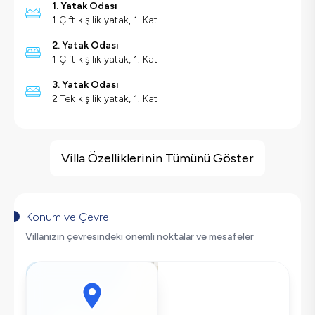
1. Yatak Odası
1 Çift kişilik yatak, 1. Kat
2. Yatak Odası
1 Çift kişilik yatak, 1. Kat
3. Yatak Odası
2 Tek kişilik yatak, 1. Kat
Villa Özellikleri
Geniş Ailelere Uygun
Villa Özelliklerinin Tümünü Göster
Doğa Manzaralı
Salıncak
Saç Kurutma Makinası
Konum ve Çevre
Bulaşık Makinesi
Villanızın çevresindeki önemli noktalar ve mesafeler
Çamaşır Makinesi
Buzdolabı
Klima
Wifi / İnternet