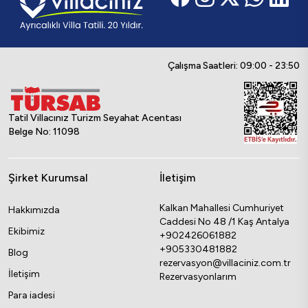
Çalışma Saatleri: 09:00 - 23:50
Tatil Villacınız Turizm Seyahat Acentası
Belge No: 11098
Şirket Kurumsal
İletişim
Kalkan Mahallesi Cumhuriyet
Hakkımızda
Caddesi No 48 /1 Kaş Antalya
Ekibimiz
+902426061882
+905330481882
Blog
rezervasyon@villaciniz.com.tr
İletişim
Rezervasyonlarım
Para iadesi