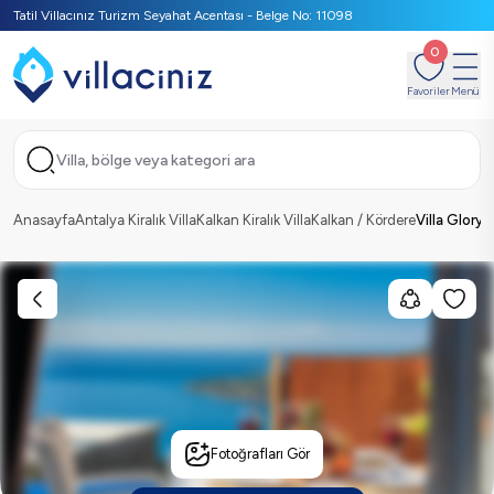
Tatil Villacınız Turizm Seyahat Acentası - Belge No: 11098
0
Favoriler
Menü
Villa, bölge veya kategori ara
Anasayfa
Antalya Kiralık Villa
Kalkan Kiralık Villa
Kalkan / Kördere
Villa Glorya
Fotoğrafları Gör