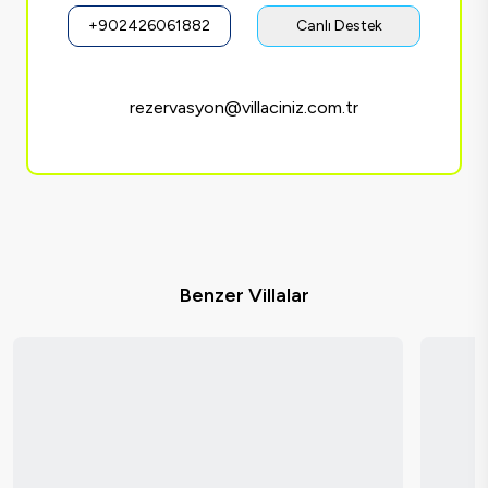
+902426061882
Canlı Destek
rezervasyon@villaciniz.com.tr
Benzer Villalar