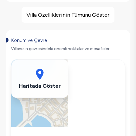
Villa Özellikleri
Deniz Manzarası
Villa Özelliklerinin Tümünü Göster
Kapalı Havuz
Havuz Isıtma
Saç Kurutma Makinası
Konum ve Çevre
Bulaşık Makinesi
Villanızın çevresindeki önemli noktalar ve mesafeler
Çamaşır Makinesi
Buzdolabı
Klima
Wifi / İnternet
Haritada Göster
Tost Makinesi
Mikrodalga
Kettle
Ütü
Havuz-Bahçe Bakımı