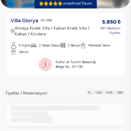
undefined Yorum
Villa Glorya
VC-7754
5.850
₺
Antalya Kiralık Villa / Kalkan Kiralık Villa /
'den Başlayan
Fiyatlar
Kalkan / Kördere
4 Kişilik
2 Yatak Odası
2 Banyo
Merkeze Yakın
Jakuzi
Kültür ve Turizm Bakanlığı
Belge No :
07-730
Fiyatlar / Rezervasyon
TL
USD
EUR
GBP