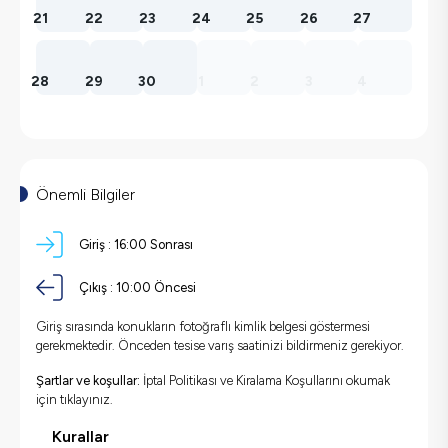
21
22
23
24
25
26
27
28
29
30
1
2
3
4
Önemli Bilgiler
Giriş :
16:00 Sonrası
Çıkış :
10:00 Öncesi
Giriş sırasında konukların fotoğraflı kimlik belgesi göstermesi
gerekmektedir. Önceden tesise varış saatinizi bildirmeniz gerekiyor.
Şartlar ve koşullar:
İptal Politikası ve Kiralama Koşullarını okumak
için
tıklayınız.
Kurallar