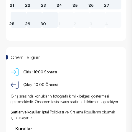
21
22
23
24
25
26
27
28
29
30
1
2
3
4
Önemli Bilgiler
Giriş :
16:00 Sonrası
Çıkış :
10:00 Öncesi
Giriş sırasında konukların fotoğraflı kimlik belgesi göstermesi
gerekmektedir. Önceden tesise varış saatinizi bildirmeniz gerekiyor.
Şartlar ve koşullar:
İptal Politikası ve Kiralama Koşullarını okumak
için
tıklayınız.
Kurallar