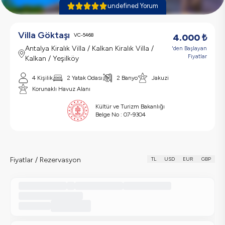
undefined Yorum
Villa Göktaşı
VC-5468
4.000
₺
Antalya Kiralık Villa / Kalkan Kiralık Villa /
'den Başlayan
Fiyatlar
Kalkan / Yeşilköy
4 Kişilik
2 Yatak Odası
2 Banyo
Jakuzi
Korunaklı Havuz Alanı
Kültür ve Turizm Bakanlığı
Belge No :
07-9304
Fiyatlar / Rezervasyon
TL
USD
EUR
GBP