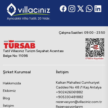
Çalışma Saatleri: 09:00 - 23:50
Tatil Villacınız Turizm Seyahat Acentası
Belge No: 11098
Şirket Kurumsal
İletişim
Kalkan Mahallesi Cumhuriyet
Hakkımızda
Caddesi No 48 /1 Kaş Antalya
Ekibimiz
+902426061882
+905330481882
Blog
rezervasyon@villaciniz.com.tr
İletişim
Rezervasyonlarım