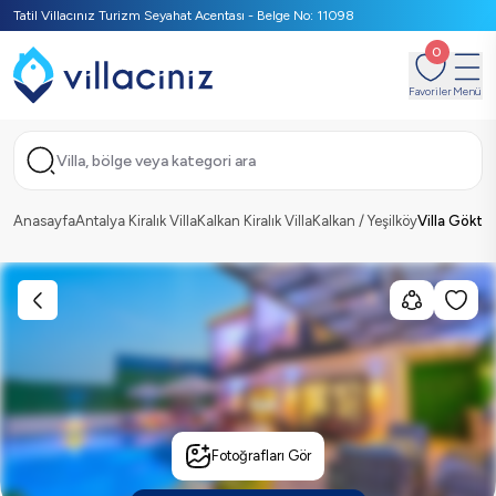
Tatil Villacınız Turizm Seyahat Acentası - Belge No: 11098
0
Favoriler
Menü
Villa, bölge veya kategori ara
Anasayfa
Antalya Kiralık Villa
Kalkan Kiralık Villa
Kalkan / Yeşilköy
Villa Göktaş
Fotoğrafları Gör