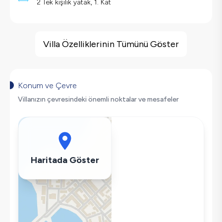
2 Tek kişilik yatak, 1. Kat
Villa Özellikleri
Barbekü
Villa Özelliklerinin Tümünü Göster
Doğa Manzaralı
Salıncak
Korunaklı Havuz
Konum ve Çevre
Saç Kurutma Makinası
Villanızın çevresindeki önemli noktalar ve mesafeler
Bulaşık Makinesi
Çamaşır Makinesi
Buzdolabı
Klima
Haritada Göster
Wifi / İnternet
Tost Makinesi
Mikrodalga
Kettle