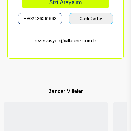
Sizi Arayalım
+902426061882
Canlı Destek
rezervasyon@villaciniz.com.tr
Benzer Villalar