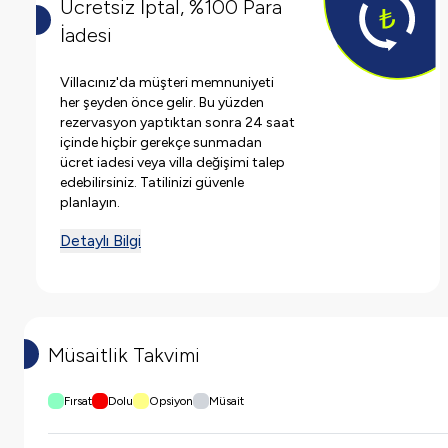
Ücretsiz İptal, %100 Para
İadesi
Villacınız'da müşteri memnuniyeti
her şeyden önce gelir. Bu yüzden
rezervasyon yaptıktan sonra 24 saat
içinde hiçbir gerekçe sunmadan
ücret iadesi veya villa değişimi talep
edebilirsiniz. Tatilinizi güvenle
planlayın.
Detaylı Bilgi
Müsaitlik Takvimi
Fırsat
Dolu
Opsiyon
Müsait