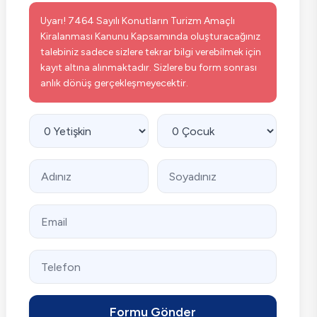
Uyarı! 7464 Sayılı Konutların Turizm Amaçlı
Kiralanması Kanunu Kapsamında oluşturacağınız
talebiniz sadece sizlere tekrar bilgi verebilmek için
kayıt altına alınmaktadır. Sizlere bu form sonrası
anlık dönüş gerçekleşmeyecektir.
Formu Gönder