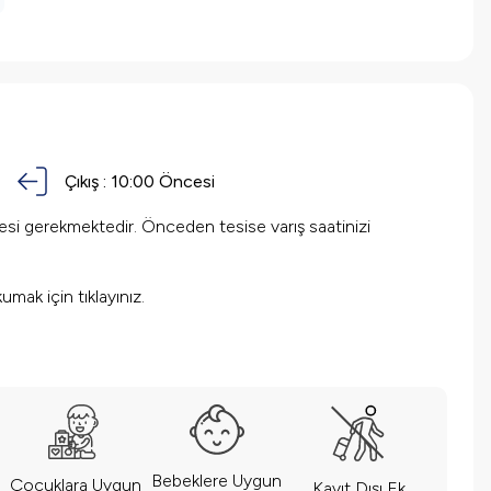
Çıkış :
10:00 Öncesi
mesi gerekmektedir. Önceden tesise varış saatinizi
okumak için
tıklayınız.
Bebeklere Uygun
Çocuklara Uygun
Kayıt Dışı Ek