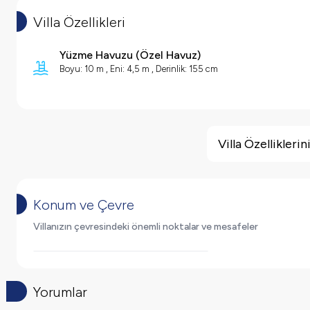
Villa Özellikleri
Yüzme Havuzu
(
Özel Havuz
)
Boyu: 10 m , Eni: 4,5 m , Derinlik: 155 cm
Villa Özellikleri
Barbekü
Villa Özellikler
Doğa Manzaralı
Salıncak
Korunaklı Havuz
Konum ve Çevre
Saç Kurutma Makinası
Yol Tarifi Al
Villanızın çevresindeki önemli noktalar ve mesafeler
Bulaşık Makinesi
Çamaşır Makinesi
Buzdolabı
Yorumlar
Klima