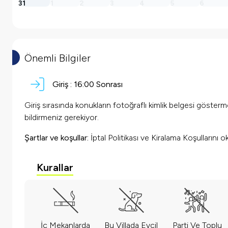
31
1
2
3
4
5
6
Önemli Bilgiler
Giriş :
16:00 Sonrası
Giriş sırasında konukların fotoğraflı kimlik belgesi göster
bildirmeniz gerekiyor.
Şartlar ve koşullar:
İptal Politikası ve Kiralama Koşullarını 
Kurallar
İç Mekanlarda
Bu Villada Evcil
Parti Ve Toplu