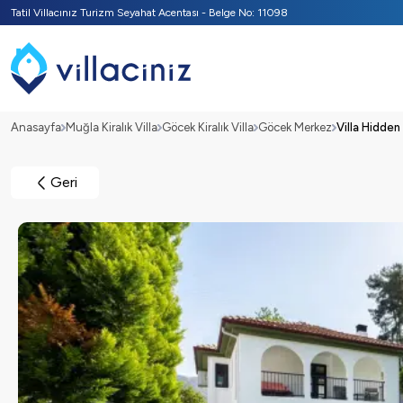
Tatil Villacınız Turizm Seyahat Acentası - Belge No: 11098
Anasayfa
Muğla Kiralık Villa
Göcek Kiralık Villa
Göcek Merkez
Villa Hidden
Geri