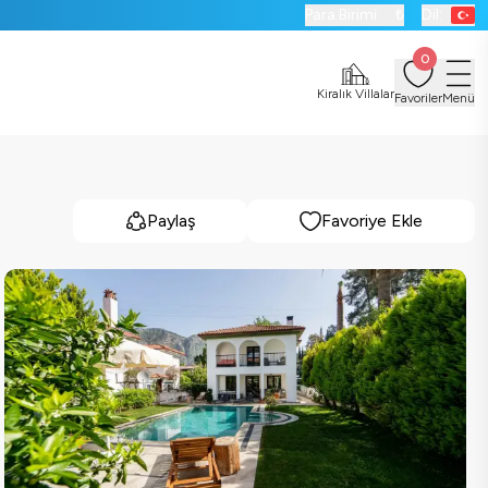
Para Birimi:
₺
Dil:
0
Kiralık Villalar
Favoriler
Menü
Paylaş
Favoriye Ekle