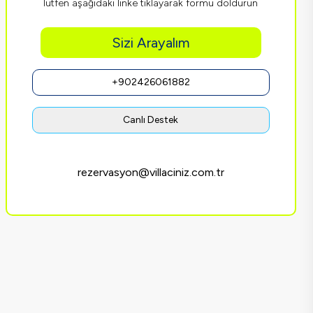
lütfen aşağıdaki linke tıklayarak formu doldurun
Sizi Arayalım
+902426061882
Canlı Destek
rezervasyon@villaciniz.com.tr