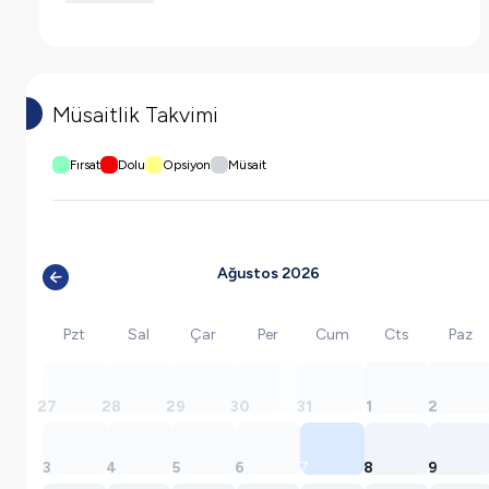
Müsaitlik Takvimi
Fırsat
Dolu
Opsiyon
Müsait
Ağustos 2026
Pzt
Sal
Çar
Per
Cum
Cts
Paz
27
28
29
30
31
1
2
3
4
5
6
7
8
9