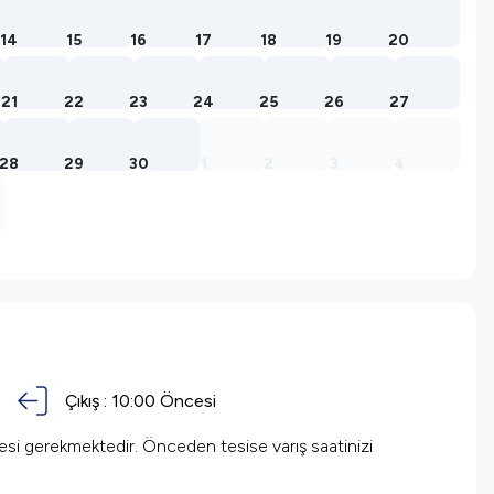
14
15
16
17
18
19
20
21
22
23
24
25
26
27
28
29
30
1
2
3
4
Çıkış :
10:00 Öncesi
mesi gerekmektedir. Önceden tesise varış saatinizi