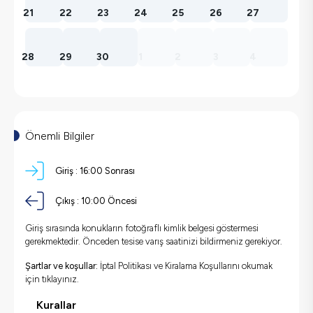
21
22
23
24
25
26
27
28
29
30
1
2
3
4
Önemli Bilgiler
Giriş :
16:00 Sonrası
Çıkış :
10:00 Öncesi
Giriş sırasında konukların fotoğraflı kimlik belgesi göstermesi
gerekmektedir. Önceden tesise varış saatinizi bildirmeniz gerekiyor.
Şartlar ve koşullar:
İptal Politikası ve Kiralama Koşullarını okumak
için
tıklayınız.
Kurallar