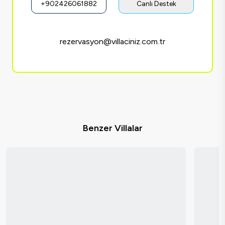
+902426061882
Canlı Destek
rezervasyon@villaciniz.com.tr
Benzer Villalar