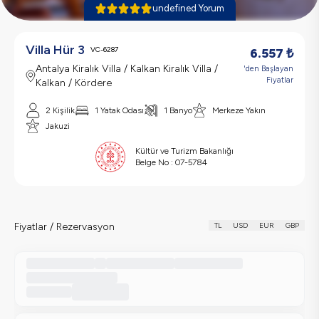
undefined Yorum
Villa Hür 3
VC-6287
6.557
₺
Antalya Kiralık Villa / Kalkan Kiralık Villa /
'den Başlayan
Fiyatlar
Kalkan / Kördere
2 Kişilik
1 Yatak Odası
1 Banyo
Merkeze Yakın
Jakuzi
Kültür ve Turizm Bakanlığı
Belge No :
07-5784
Fiyatlar / Rezervasyon
TL
USD
EUR
GBP