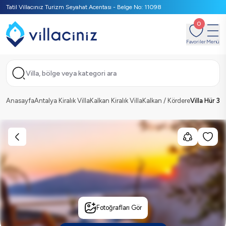
Tatil Villacınız Turizm Seyahat Acentası - Belge No: 11098
0
Favoriler
Menü
Villa, bölge veya kategori ara
Anasayfa
Antalya Kiralık Villa
Kalkan Kiralık Villa
Kalkan / Kördere
Villa Hür 3
Fotoğrafları Gör