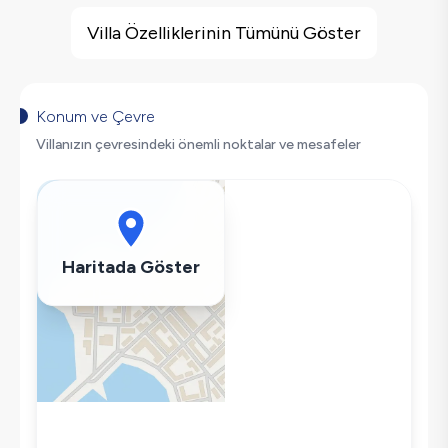
Villa Özellikleri
Deniz Manzarası
Villa Özelliklerinin Tümünü Göster
Barbekü
Salıncak
Korunaklı Havuz
Konum ve Çevre
Saç Kurutma Makinası
Villanızın çevresindeki önemli noktalar ve mesafeler
Bulaşık Makinesi
Çamaşır Makinesi
Buzdolabı
Klima
Haritada Göster
Wifi / İnternet
Tost Makinesi
Mikrodalga
Kettle
Korunaklı Havuz
Ütü