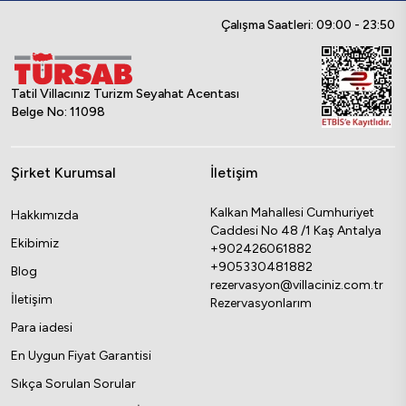
Çalışma Saatleri: 09:00 - 23:50
Tatil Villacınız Turizm Seyahat Acentası
Belge No: 11098
Şirket Kurumsal
İletişim
Kalkan Mahallesi Cumhuriyet
Hakkımızda
Caddesi No 48 /1 Kaş Antalya
Ekibimiz
+902426061882
+905330481882
Blog
rezervasyon@villaciniz.com.tr
İletişim
Rezervasyonlarım
Para iadesi
En Uygun Fiyat Garantisi
Sıkça Sorulan Sorular