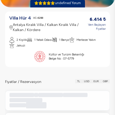
undefined Yorum
Villa Hür 4
VC-6288
6.414
₺
Antalya Kiralık Villa / Kalkan Kiralık Villa /
'den Başlayan
Fiyatlar
Kalkan / Kördere
2 Kişilik
1 Yatak Odası
1 Banyo
Merkeze Yakın
Jakuzi
Kültür ve Turizm Bakanlığı
Belge No :
07-5779
Fiyatlar / Rezervasyon
TL
USD
EUR
GBP