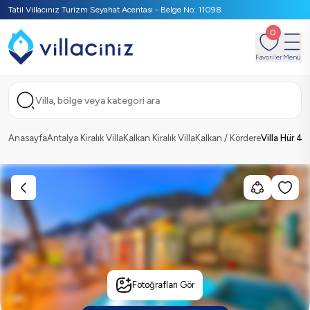
Tatil Villacınız Turizm Seyahat Acentası - Belge No: 11098
0
Favoriler
Menü
Villa, bölge veya kategori ara
Anasayfa
Antalya Kiralık Villa
Kalkan Kiralık Villa
Kalkan / Kördere
Villa Hür 4
Fotoğrafları Gör