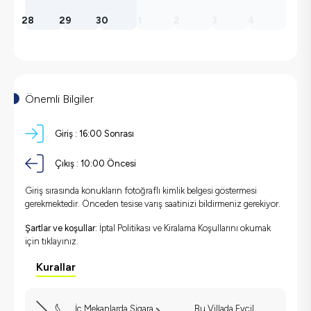
28
29
30
1
2
3
4
Önemli Bilgiler
Giriş :
16:00 Sonrası
Çıkış :
10:00 Öncesi
Giriş sırasında konukların fotoğraflı kimlik belgesi göstermesi
gerekmektedir. Önceden tesise varış saatinizi bildirmeniz gerekiyor.
Şartlar ve koşullar:
İptal Politikası ve Kiralama Koşullarını okumak
için
tıklayınız.
Kurallar
İç Mekanlarda Sigara
Bu Villada Evcil