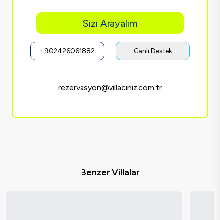
Sizi Arayalım
+902426061882
Canlı Destek
rezervasyon@villaciniz.com.tr
Benzer Villalar