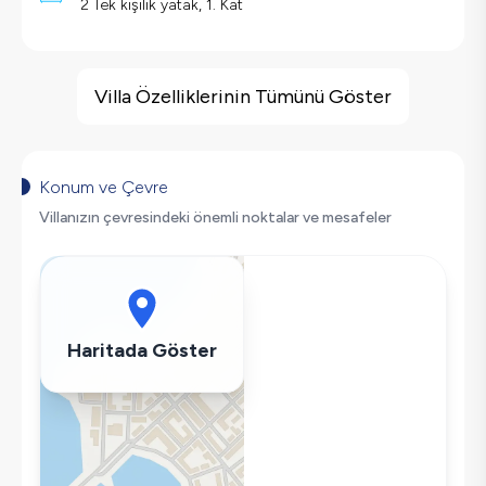
2 Tek kişilik yatak, 1. Kat
Villa Özellikleri
Sauna
Villa Özelliklerinin Tümünü Göster
Hamam
Sinema Odası
Çocuk Oyun Alanı
Konum ve Çevre
Barbekü
Villanızın çevresindeki önemli noktalar ve mesafeler
Doğa Manzaralı
Langırt
Masa Tenisi
Salıncak
Haritada Göster
Saç Kurutma Makinası
Bulaşık Makinesi
Çamaşır Makinesi
Buzdolabı