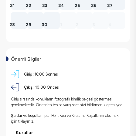
21
22
23
24
25
26
27
28
29
30
1
2
3
4
Önemli Bilgiler
Giriş :
16:00 Sonrası
Çıkış :
10:00 Öncesi
Giriş sırasında konukların fotoğraflı kimlik belgesi göstermesi
gerekmektedir. Önceden tesise varış saatinizi bildirmeniz gerekiyor.
Şartlar ve koşullar:
İptal Politikası ve Kiralama Koşullarını okumak
için
tıklayınız.
Kurallar