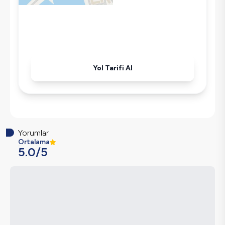
Klima
Wifi / İnternet
Kettle
Korunaklı Havuz
Ütü
Yol Tarifi Al
Havuz-Bahçe Bakımı
Yorumlar
Ortalama
5.0
/5