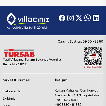
Çalışma Saatleri: 09:00 - 23:50
Tatil Villacınız Turizm Seyahat Acentası
Belge No: 11098
Şirket Kurumsal
İletişim
Kalkan Mahallesi Cumhuriyet
Hakkımızda
Caddesi No 48 /1 Kaş Antalya
Ekibimiz
+902426061882
+905330481882
Blog