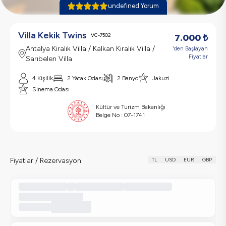
undefined Yorum
Villa Kekik Twins
VC-7502
7.000
₺
Antalya Kiralık Villa / Kalkan Kiralık Villa /
'den Başlayan
Fiyatlar
Sarıbelen Villa
4 Kişilik
2 Yatak Odası
2 Banyo
Jakuzi
Sinema Odası
Kültür ve Turizm Bakanlığı
Belge No :
07-1741
Fiyatlar / Rezervasyon
TL
USD
EUR
GBP